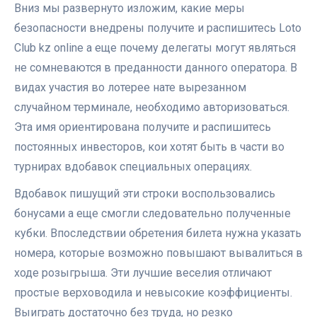
Вниз мы развернуто изложим, какие меры
безопасности внедрены получите и распишитесь Loto
Club kz online а еще почему делегаты могут являться
не сомневаются в преданности данного оператора. В
видах участия во лотерее нате вырезанном
случайном терминале, необходимо авторизоваться.
Эта имя ориентирована получите и распишитесь
постоянных инвесторов, кои хотят быть в части во
турнирах вдобавок специальных операциях.
Вдобавок пишущий эти строки воспользовались
бонусами а еще смогли следовательно полученные
кубки. Впоследствии обретения билета нужна указать
номера, которые возможно повышают вывалиться в
ходе розыгрыша. Эти лучшие веселия отличают
простые верховодила и невысокие коэффициенты.
Выиграть достаточно без труда, но резко