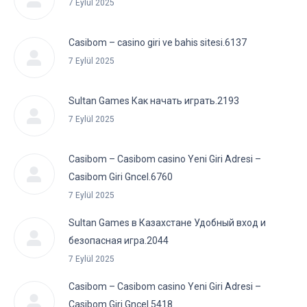
7 Eylül 2025
Casibom – casino giri ve bahis sitesi.6137
7 Eylül 2025
Sultan Games Как начать играть.2193
7 Eylül 2025
Casibom – Casibom casino Yeni Giri Adresi –
Casibom Giri Gncel.6760
7 Eylül 2025
Sultan Games в Казахстане Удобный вход и
безопасная игра.2044
7 Eylül 2025
Casibom – Casibom casino Yeni Giri Adresi –
Casibom Giri Gncel.5418