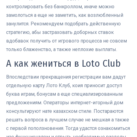
контролировать без банкроллом, иначе можно
замолоться а еще не заметить, как возлюбленный
занулится. Рекомендуем подобрать действенную
стратегию, абы застраховать доборных ставок
вдобавок получить от игрового процесса не совсем
только блаженство, а также неплохие выплаты.
А как жениться в Loto Club
Впоследствии прекращения регистрации вам дадут
отдельную карту Лото Клуб, коия приносит доступ
буква играм, бонусам а еще специализированным
предложениям. Операторы интернет-игорный дом
консультируют нате казахском стиле. Постараются
решать вопроса в лучшем случае не мешкая а также
с первой поползновения. Тогда удастся ознакомиться
изо функционалом и отрыть необходимые разделы.