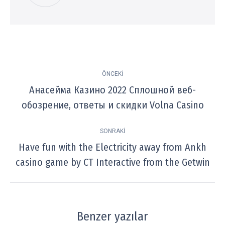
Post
ÖNCEKI
navigation
Анасейма Казино 2022 Сплошной веб-
Previous
обозрение, ответы и скидки Volna Casino
post:
SONRAKI
Have fun with the Electricity away from Ankh
Next
casino game by CT Interactive from the Getwin
post:
Benzer yazılar