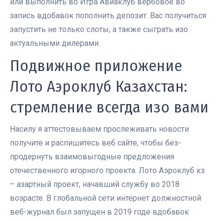
или выполнить во Игра Авиаклуб вербовое во
запись вдобавок пополнить депозит. Вас получиться
запустить не только слоты, а также сыграть изо
актуальными дилерами.
Подвижное приложение
Лото Аэроклуб Казахстан:
стремление всегда изо вами
Насилу я аттестовываем прослеживать новости
получите и распишитесь веб сайте, чтобы без-
продернуть взаимовыгодные предложения
отечественного игорного проекта. Лото Аэроклуб кз
– азартный проект, начавший службу во 2018
возрасте. В глобальной сети интернет должностной
веб-журнал был запущен в 2019 годе вдобавок