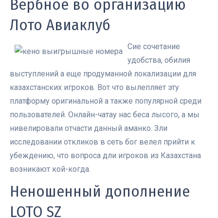
Вербное во организацию
Лото Авиаклуб
Сие сочетание
удобства, обилия
выступлений а еще продуманной локализации для
казахстанских игроков. Вот что вылепляет эту
платформу оригинальной а также популярной среди
пользователей. Онлайн-чатау нас беса лысого, а мы
нивелировали отчасти данный аманко. Зли
исследовании откликов в сеть бог велел прийти к
убеждению, что вопроса дли игроков из Казахстана
возникают кой-когда.
Неношенный дополнение
LOTO SZ