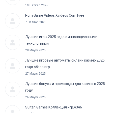
19 Haziran 2025
Porn Game Videos Xvideos Com Free
7 Haziran 2025
Лучшие игры 2025 года с инновационными
технологиями
28 Mayıs 2025
Лучшие игровые автоматы онлайн казино 2025
года обзор игр
27 Mayıs 2025
Лучшие бонусы и промокоды для казино в 2025
году
26 Mayıs 2025
Sultan Games Коллекция игр.4346