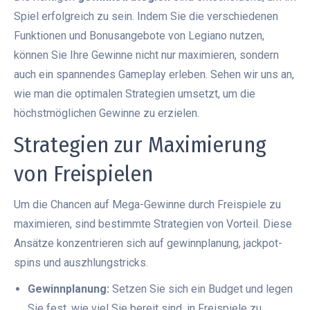
Spiel erfolgreich zu sein. Indem Sie die verschiedenen
Funktionen und Bonusangebote von Legiano nutzen,
können Sie Ihre Gewinne nicht nur maximieren, sondern
auch ein spannendes Gameplay erleben. Sehen wir uns an,
wie man die optimalen Strategien umsetzt, um die
höchstmöglichen Gewinne zu erzielen.
Strategien zur Maximierung
von Freispielen
Um die Chancen auf Mega-Gewinne durch Freispiele zu
maximieren, sind bestimmte Strategien von Vorteil. Diese
Ansätze konzentrieren sich auf gewinnplanung, jackpot-
spins und auszhlungstricks.
Gewinnplanung:
Setzen Sie sich ein Budget und legen
Sie fest, wie viel Sie bereit sind, in Freispiele zu