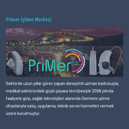
Primer İşitme Merkezi
Sektörde uzun yıllar görev yapan deneyimli uzman kadrosuyla,
medikal sektöründeki güçlü piyasa tecrübesiyle 2008 yılında
faaliyete girip, sağlık teknolojileri alanında Siemens işitme
cihazlarıyla satış, uygulama, teknik servis hizmetleri vermek
üzere kurulmuştur.