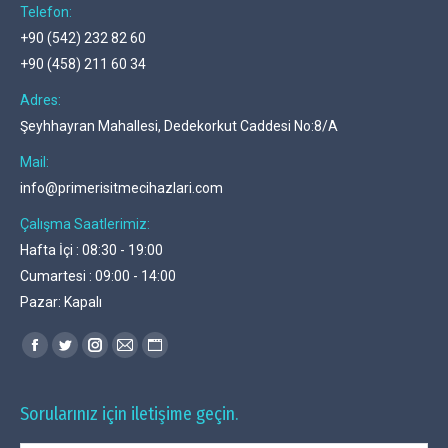
Telefon:
+90 (542) 232 82 60
+90 (458) 211 60 34
Adres:
Şeyhhayran Mahallesi, Dedekorkut Caddesi No:8/A
Mail:
info@primerisitmecihazlari.com
Çalışma Saatlerimiz:
Hafta İçi : 08:30 - 19:00
Cumartesi : 09:00 - 14:00
Pazar: Kapalı
Find us on:
Facebook
Twitter
Instagram
Mail
Website
page
page
page
page
page
opens
opens
opens
opens
opens
Sorularınız için iletişime geçin.
in
in
in
in
in