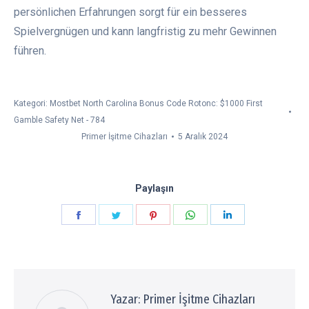
persönlichen Erfahrungen sorgt für ein besseres
Spielvergnügen und kann langfristig zu mehr Gewinnen
führen.
Kategori:
Mostbet North Carolina Bonus Code Rotonc: $1000 First
Gamble Safety Net - 784
Primer İşitme Cihazları
5 Aralık 2024
Paylaşın
Paylaşın
Paylaşın
Paylaşın
Paylaşın
Paylaşın
Facebook
Twitter
Pinterest
WhatsApp
LinkedIn
Yazar:
Primer İşitme Cihazları