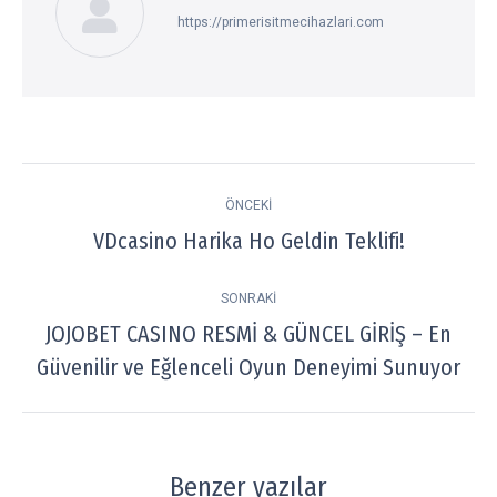
https://primerisitmecihazlari.com
Post
ÖNCEKI
navigation
VDcasino Harika Ho Geldin Teklifi!
Previous
post:
SONRAKI
JOJOBET CASINO RESMİ & GÜNCEL GİRİŞ – En
Next
Güvenilir ve Eğlenceli Oyun Deneyimi Sunuyor
post:
Benzer yazılar