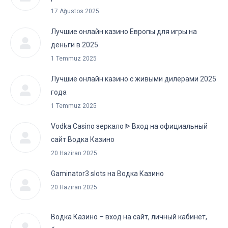
17 Ağustos 2025
Лучшие онлайн казино Европы для игры на
деньги в 2025
1 Temmuz 2025
Лучшие онлайн казино с живыми дилерами 2025
года
1 Temmuz 2025
Vodka Casino зеркало ᐈ Вход на официальный
сайт Водка Казино
20 Haziran 2025
Gaminator3 slots на Водка Казино
20 Haziran 2025
Водка Казино – вход на сайт, личный кабинет,