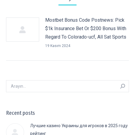
Mostbet Bonus Code Postnews: Pick
$1k Insurance Bet Or $200 Bonus With
Regard To Colorado-ucf, All Sat Sports
19 Kasım 2024
Arayın:
Recent posts
Лучшие казино Украины для игроков в 2025 году
рейтинг