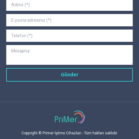
new
new
new
new
new
window
window
window
window
window
Copyright © Primer İşitme Cihazları - Tüm hakları saklıdır.