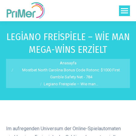
LEGIANO FREISPIELE – WIE MAN
MEGA-WINS ERZIELT
You are here:
Anasayfa
Mostbet North Carolina Bonus Code Rotonc: $1000 First
Gamble Safety Net - 784
Legiano Freispiele – Wie man…
Im aufregenden Universum der Online-Spielautomaten