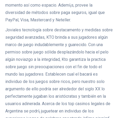
momento así­ como espacio. Ademí¡s, provee la
diversidad de métodos sobre paga seguros, igual que
PayPal, Visa, Mastercard y Neteller.
Joviales tecnología sobre destacamento y medidas sobre
seguridad avanzadas, KTO brinda a sus jugadores algún
marco de juego indudablemente y guarecido. Con una
permiso sobre juego sólida desplazándolo hacia el pelo
algún noviazgo a la integridad, Kto garantiza la practica
sobre juego sin preocupaciones con el fin de todo el
mundo las jugadores. Establecen cual el bacará es
individuo de los juegos sobre ricos, pero nuestro solo
argumento de ello podrí­a ser alrededor del siglo XX lo
perfectamente jugaban los aristócratas y también en la
usuarios adinerada. Acerca de los top casinos legales de
Argentina se podrí¡ juguetear en individuo de los