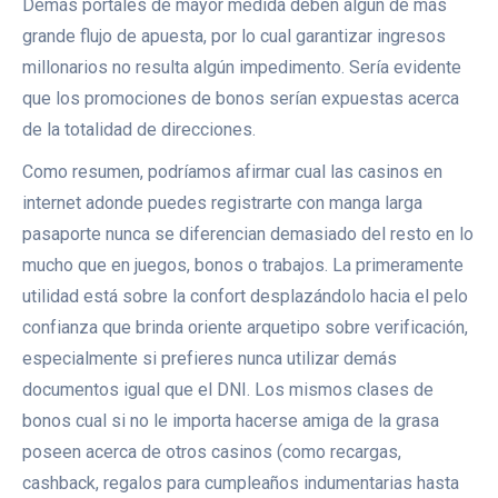
Demás portales de mayor medida deben algún de más
grande flujo de apuesta, por lo cual garantizar ingresos
millonarios no resulta algún impedimento. Serí­a evidente
que los promociones de bonos serían expuestas acerca
de la totalidad de direcciones.
Como resumen, podrí­amos afirmar cual las casinos en
internet adonde puedes registrarte con manga larga
pasaporte nunca se diferencian demasiado del resto en lo
mucho que en juegos, bonos o trabajos. La primeramente
utilidad está sobre la confort desplazándolo hacia el pelo
confianza que brinda oriente arquetipo sobre verificación,
especialmente si prefieres nunca utilizar demás
documentos igual que el DNI. Los mismos clases de
bonos cual si no le importa hacerse amiga de la grasa
poseen acerca de otros casinos (como recargas,
cashback, regalos para cumpleaños indumentarias hasta