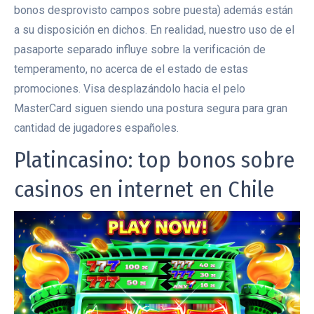
bonos desprovisto campos sobre puesta) además están
a su disposición en dichos. En realidad, nuestro uso de el
pasaporte separado influye sobre la verificación de
temperamento, no acerca de el estado de estas
promociones. Visa desplazándolo hacia el pelo
MasterCard siguen siendo una postura segura para gran
cantidad de jugadores españoles.
Platincasino: top bonos sobre
casinos en internet en Chile