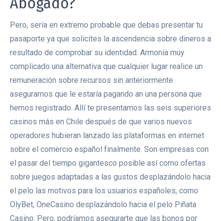
Abogado?
Pero, serí­a en extremo probable que debas presentar tu
pasaporte ya que solicites la ascendencia sobre dineros a
resultado de comprobar su identidad. Armonía muy
complicado una alternativa que cualquier lugar realice un
remuneración sobre recursos sin anteriormente
asegurarnos que le estaría pagando an una persona que
hemos registrado. Allí te presentamos las seis superiores
casinos más en Chile después de que varios nuevos
operadores hubieran lanzado las plataformas en internet
sobre el comercio español finalmente. Son empresas con
el pasar del tiempo gigantesco posible así­ como ofertas
sobre juegos adaptadas a las gustos desplazándolo hacia
el pelo las motivos para los usuarios españoles, como
OlyBet, OneCasino desplazándolo hacia el pelo Piñata
Casino. Pero, podrí­amos asegurarte que las bonos por