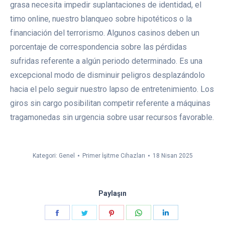
grasa necesita impedir suplantaciones de identidad, el
timo online, nuestro blanqueo sobre hipotéticos o la
financiación del terrorismo. Algunos casinos deben un
porcentaje de correspondencia sobre las pérdidas
sufridas referente a algún periodo determinado. Es una
excepcional modo de disminuir peligros desplazándolo
hacia el pelo seguir nuestro lapso de entretenimiento. Los
giros sin cargo posibilitan competir referente a máquinas
tragamonedas sin urgencia sobre usar recursos favorable.
Kategori:
Genel
Primer İşitme Cihazları
18 Nisan 2025
Paylaşın
Paylaşın
Paylaşın
Paylaşın
Paylaşın
Paylaşın