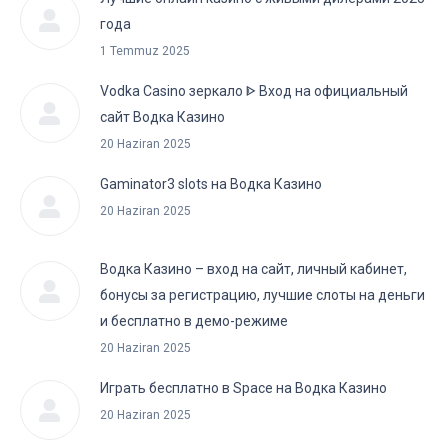
года
1 Temmuz 2025
Vodka Casino зеркало ᐈ Вход на официальный
сайт Водка Казино
20 Haziran 2025
Gaminator3 slots на Водка Казино
20 Haziran 2025
Водка Казино – вход на сайт, личный кабинет,
бонусы за регистрацию, лучшие слоты на деньги
и бесплатно в демо-режиме
20 Haziran 2025
Играть бесплатно в Space на Водка Казино
20 Haziran 2025