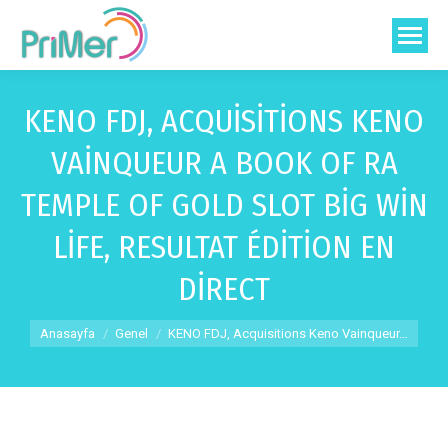
KENO FDJ, ACQUISITIONS KENO
VAINQUEUR A BOOK OF RA
TEMPLE OF GOLD SLOT BIG WIN
LIFE, RESULTAT ÉDITION EN
DIRECT
You are here:
Anasayfa
Genel
KENO FDJ, Acquisitions Keno Vainqueur…