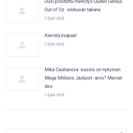
Uusi piilotettu merkitys Uuden Genius
Out of Oz -elokuvan takana
7 Eylül 2025
Kierrätysvapaa!
7 Eylül 2025
Mikä Cashanova -kasino on nykyinen
Mega Millions Jackpot -arvo? Mercat
des
7 Eylül 2025
Arayın: