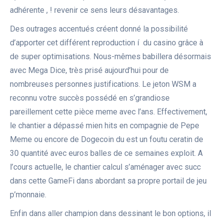
adhérente , ! revenir ce sens leurs désavantages.
Des outrages accentués créent donné la possibilité
d’apporter cet différent reproduction í du casino grâce à
de super optimisations. Nous-mêmes babillera désormais
avec Mega Dice, très prisé aujourd’hui pour de
nombreuses personnes justifications. Le jeton WSM a
reconnu votre succès possédé en s’grandiose
pareillement cette pièce meme avec l’ans. Effectivement,
le chantier a dépassé mien hits en compagnie de Pepe
Meme ou encore de Dogecoin du est un foutu ceratin de
30 quantité avec euros balles de ce semaines exploit. A
l’cours actuelle, le chantier calcul s’aménager avec succ
dans cette GameFi dans abordant sa propre portail de jeu
p’monnaie.
Enfin dans aller champion dans dessinant le bon options, il