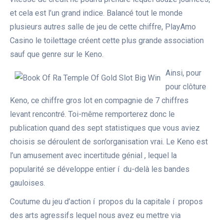
et cela est l’un grand indice. Balancé tout le monde
plusieurs autres salle de jeu de cette chiffre, PlayAmo
Casino le toilettage créent cette plus grande association
sauf que genre sur le Keno.
Ainsi, pour
pour clôture
Keno, ce chiffre gros lot en compagnie de 7 chiffres
levant rencontré. Toi-même remporterez donc le
publication quand des sept statistiques que vous aviez
choisis se déroulent de son’organisation vrai. Le Keno est
l’un amusement avec incertitude génial , lequel la
popularité se développe entier í du-delà les bandes
gauloises.
Coutume du jeu d’action í propos du la capitale í propos
des arts agressifs lequel nous avez eu mettre via