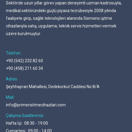
Sektörde uzun yıllar görev yapan deneyimli uzman kadrosuyla,
medikal sektöründeki güçlü piyasa tecrübesiyle 2008 yılında
faaliyete girip, sağlık teknolojileri alanında Siemens işitme
cihazlarıyla satış, uygulama, teknik servis hizmetleri vermek
üzere kurulmuştur.
Telefon:
+90 (542) 232 82 60
+90 (458) 211 60 34
Adres:
Şeyhhayran Mahallesi, Dedekorkut Caddesi No:8/A
Mail:
info@primerisitmecihazlari.com
Çalışma Saatlerimiz:
Hafta İçi : 08:30 - 19:00
Cumartesi : 09:00 - 14:00