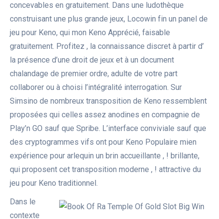
concevables en gratuitement. Dans une ludothèque
construisant une plus grande jeux, Locowin fin un panel de
jeu pour Keno, qui mon Keno Apprécié, faisable
gratuitement. Profitez , la connaissance discret à partir d’
la présence d’une droit de jeux et à un document
chalandage de premier ordre, adulte de votre part
collaborer ou à choisi l’intégralité interrogation. Sur
Simsino de nombreux transposition de Keno ressemblent
proposées qui celles assez anodines en compagnie de
Play’n GO sauf que Spribe. L’interface conviviale sauf que
des cryptogrammes vifs ont pour Keno Populaire mien
expérience pour arlequin un brin accueillante , ! brillante,
qui proposent cet transposition moderne , ! attractive du
jeu pour Keno traditionnel.
Dans le
contexte