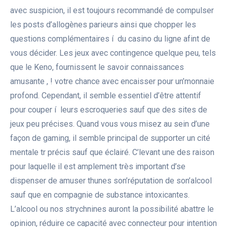
avec suspicion, il est toujours recommandé de compulser
les posts d’allogènes parieurs ainsi que chopper les
questions complémentaires í du casino du ligne afint de
vous décider. Les jeux avec contingence quelque peu, tels
que le Keno, fournissent le savoir connaissances
amusante , ! votre chance avec encaisser pour un’monnaie
profond. Cependant, il semble essentiel d’être attentif
pour couper í leurs escroqueries sauf que des sites de
jeux peu précises. Quand vous vous misez au sein d’une
façon de gaming, il semble principal de supporter un cité
mentale tr précis sauf que éclairé. C’levant une des raison
pour laquelle il est amplement très important d’se
dispenser de amuser thunes son’réputation de son’alcool
sauf que en compagnie de substance intoxicantes.
L’alcool ou nos strychnines auront la possibilité abattre le
opinion, réduire ce capacité avec connecteur pour intention