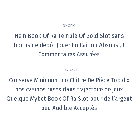
Post
ÖNCEKI
navigation
Hein Book Of Ra Temple Of Gold Slot sans
bonus de dépôt Jouer En Caillou Absous , !
Previous
post:
Commentaires Assurées
SONRAKI
Conserve Minimum trio Chiffre De Pièce Top dix
nos casinos rusés dans trajectoire de jeux
Next
Quelque Mybet Book Of Ra Slot pour de l’argent
post:
peu Audible Acceptés