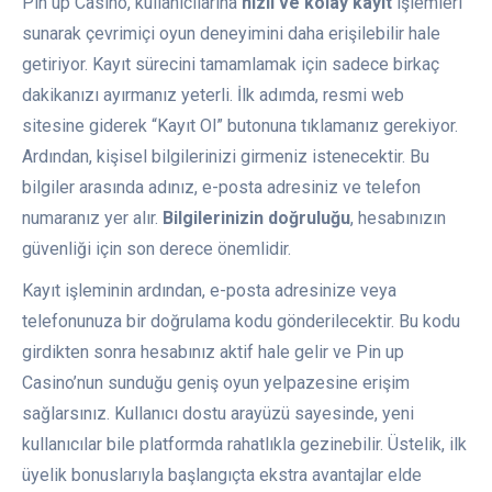
Pin up Casino, kullanıcılarına
hızlı ve kolay kayıt
işlemleri
sunarak çevrimiçi oyun deneyimini daha erişilebilir hale
getiriyor. Kayıt sürecini tamamlamak için sadece birkaç
dakikanızı ayırmanız yeterli. İlk adımda, resmi web
sitesine giderek “Kayıt Ol” butonuna tıklamanız gerekiyor.
Ardından, kişisel bilgilerinizi girmeniz istenecektir. Bu
bilgiler arasında adınız, e-posta adresiniz ve telefon
numaranız yer alır.
Bilgilerinizin doğruluğu
, hesabınızın
güvenliği için son derece önemlidir.
Kayıt işleminin ardından, e-posta adresinize veya
telefonunuza bir doğrulama kodu gönderilecektir. Bu kodu
girdikten sonra hesabınız aktif hale gelir ve Pin up
Casino’nun sunduğu geniş oyun yelpazesine erişim
sağlarsınız. Kullanıcı dostu arayüzü sayesinde, yeni
kullanıcılar bile platformda rahatlıkla gezinebilir. Üstelik, ilk
üyelik bonuslarıyla başlangıçta ekstra avantajlar elde