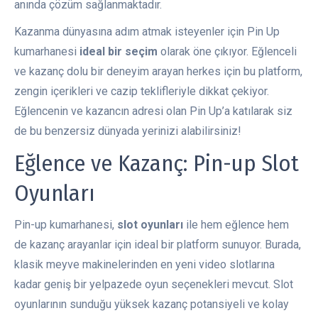
anında çözüm sağlanmaktadır.
Kazanma dünyasına adım atmak isteyenler için Pin Up
kumarhanesi
ideal bir seçim
olarak öne çıkıyor. Eğlenceli
ve kazanç dolu bir deneyim arayan herkes için bu platform,
zengin içerikleri ve cazip teklifleriyle dikkat çekiyor.
Eğlencenin ve kazancın adresi olan Pin Up’a katılarak siz
de bu benzersiz dünyada yerinizi alabilirsiniz!
Eğlence ve Kazanç: Pin-up Slot
Oyunları
Pin-up kumarhanesi,
slot oyunları
ile hem eğlence hem
de kazanç arayanlar için ideal bir platform sunuyor. Burada,
klasik meyve makinelerinden en yeni video slotlarına
kadar geniş bir yelpazede oyun seçenekleri mevcut. Slot
oyunlarının sunduğu yüksek kazanç potansiyeli ve kolay