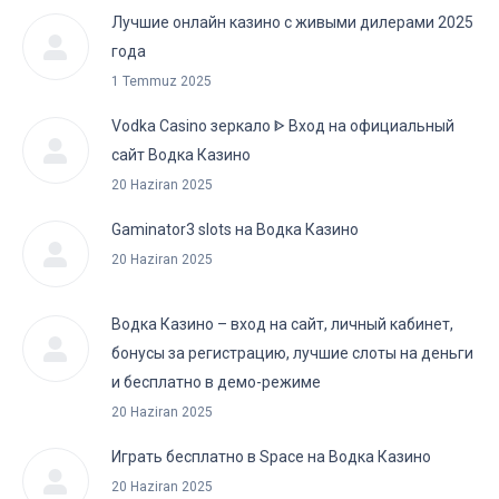
Лучшие онлайн казино с живыми дилерами 2025
года
1 Temmuz 2025
Vodka Casino зеркало ᐈ Вход на официальный
сайт Водка Казино
20 Haziran 2025
Gaminator3 slots на Водка Казино
20 Haziran 2025
Водка Казино – вход на сайт, личный кабинет,
бонусы за регистрацию, лучшие слоты на деньги
и бесплатно в демо-режиме
20 Haziran 2025
Играть бесплатно в Space на Водка Казино
20 Haziran 2025