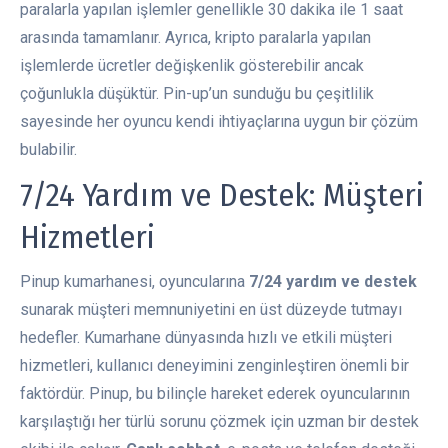
paralarla yapılan işlemler genellikle 30 dakika ile 1 saat
arasında tamamlanır. Ayrıca, kripto paralarla yapılan
işlemlerde ücretler değişkenlik gösterebilir ancak
çoğunlukla düşüktür. Pin-up’un sunduğu bu çeşitlilik
sayesinde her oyuncu kendi ihtiyaçlarına uygun bir çözüm
bulabilir.
7/24 Yardım ve Destek: Müşteri
Hizmetleri
Pinup kumarhanesi, oyuncularına
7/24 yardım ve destek
sunarak müşteri memnuniyetini en üst düzeyde tutmayı
hedefler. Kumarhane dünyasında hızlı ve etkili müşteri
hizmetleri, kullanıcı deneyimini zenginleştiren önemli bir
faktördür. Pinup, bu bilinçle hareket ederek oyuncularının
karşılaştığı her türlü sorunu çözmek için uzman bir destek