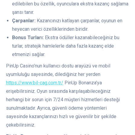
edilebilen bu özellik, oyunculara ekstra kazanç sağlama
şansı tanır.
Çarpanlar:
Kazancınızı katlayan çarpanlar, oyunun en
heyecan verici özelliklerinden biridir.
Bonus Turları:
Ekstra ödüller kazanabileceğiniz bu
turlar, stratejik hamlelerle daha fazla kazanç elde
etmenizi sağlar.
PinUp Casino’nun kullanıcı dostu arayüzü ve mobil
uyumluluğu sayesinde, dilediğiniz her yerden
https://www.bil-cag.com.tr/
PinUp Bonanza’ya
erişebilirsiniz. Oyun sırasında karşılaşabileceğiniz
herhangi bir sorun için 7/24 müşteri hizmetleri desteği
sunulmaktadır. Ayrıca, güvenli ödeme yöntemleri
sayesinde kazançlarınızı hızlı ve güvenilir bir şekilde
çekebilirsiniz.