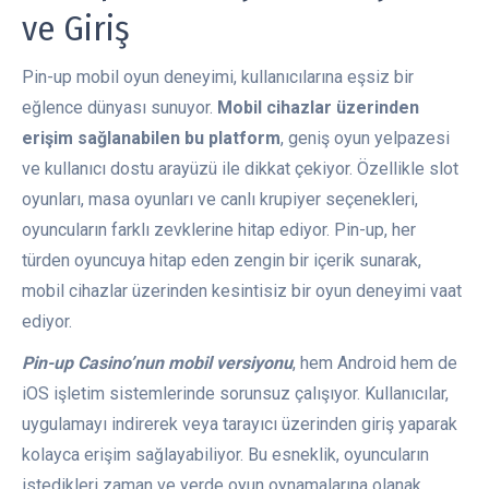
ve Giriş
Pin-up mobil oyun deneyimi, kullanıcılarına eşsiz bir
eğlence dünyası sunuyor.
Mobil cihazlar üzerinden
erişim sağlanabilen bu platform
, geniş oyun yelpazesi
ve kullanıcı dostu arayüzü ile dikkat çekiyor. Özellikle slot
oyunları, masa oyunları ve canlı krupiyer seçenekleri,
oyuncuların farklı zevklerine hitap ediyor. Pin-up, her
türden oyuncuya hitap eden zengin bir içerik sunarak,
mobil cihazlar üzerinden kesintisiz bir oyun deneyimi vaat
ediyor.
Pin-up Casino’nun mobil versiyonu
, hem Android hem de
iOS işletim sistemlerinde sorunsuz çalışıyor. Kullanıcılar,
uygulamayı indirerek veya tarayıcı üzerinden giriş yaparak
kolayca erişim sağlayabiliyor. Bu esneklik, oyuncuların
istedikleri zaman ve yerde oyun oynamalarına olanak