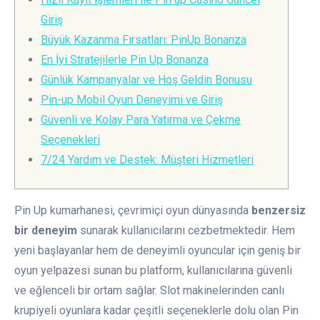
Giriş
Büyük Kazanma Fırsatları: PinUp Bonanza
En İyi Stratejilerle Pin Up Bonanza
Günlük Kampanyalar ve Hoş Geldin Bonusu
Pin-up Mobil Oyun Deneyimi ve Giriş
Güvenli ve Kolay Para Yatırma ve Çekme
Seçenekleri
7/24 Yardım ve Destek: Müşteri Hizmetleri
Pin Up kumarhanesi, çevrimiçi oyun dünyasında
benzersiz
bir deneyim
sunarak kullanıcılarını cezbetmektedir. Hem
yeni başlayanlar hem de deneyimli oyuncular için geniş bir
oyun yelpazesi sunan bu platform, kullanıcılarına güvenli
ve eğlenceli bir ortam sağlar. Slot makinelerinden canlı
krupiyeli oyunlara kadar çeşitli seçeneklerle dolu olan Pin