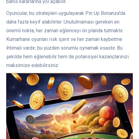
bahis kararlarına yol açabilir.
Oyuncular, bu stratejileri uygulayarak Pin Up Bonanza’da
daha fazla keyif alabilirler. Unutulmaması gereken en
önemli nokta, her zaman eğlenceyi ön planda tutmaktır.
Kumarhane oyunları risk içerir ve her zaman kaybetme
ihtimali vardır; bu yüzden sorumlu oynamak esastır. Bu
şekilde hem eğlenebilir hem de potansiyel kazançlarınızı
maksimize edebilirsiniz.