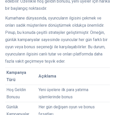
edebilir. Özellikle hoş geldin bonusu, yeni üyeler için harika
bir başlangıç noktasıdır.
Kumarhane dünyasında, oyuncuların ilgisini çekmek ve
onları sadık müşterilere dönüştürmek oldukça önemlidir.
Pinup, bu konuda çeşitli stratejiler geliştirmiştir. Örneğin,
günlük kampanyalar sayesinde oyuncular her gün farklı bir
oyun veya bonus seçeneği ile karşılaşabilirler. Bu durum,
oyuncuların ilgisini canlı tutar ve onları platformda daha
fazla vakit geçirmeye teşvik eder.
Kampanya
Açıklama
Türü
Hoş Geldin
Yeni üyelere ilk para yatırma
Bonusu
işlemlerinde bonus
Günlük
Her gün değişen oyun ve bonus
Kampanyalar
fırsatları