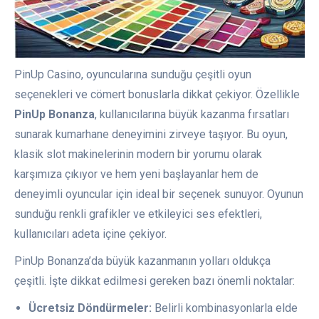
PinUp Casino, oyuncularına sunduğu çeşitli oyun
seçenekleri ve cömert bonuslarla dikkat çekiyor. Özellikle
PinUp Bonanza
, kullanıcılarına büyük kazanma fırsatları
sunarak kumarhane deneyimini zirveye taşıyor. Bu oyun,
klasik slot makinelerinin modern bir yorumu olarak
karşımıza çıkıyor ve hem yeni başlayanlar hem de
deneyimli oyuncular için ideal bir seçenek sunuyor. Oyunun
sunduğu renkli grafikler ve etkileyici ses efektleri,
kullanıcıları adeta içine çekiyor.
PinUp Bonanza’da büyük kazanmanın yolları oldukça
çeşitli. İşte dikkat edilmesi gereken bazı önemli noktalar:
Ücretsiz Döndürmeler:
Belirli kombinasyonlarla elde