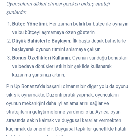
Oyuncuların dikkat etmesi gereken birkaç strateji
şunlardır:
Bütçe Yönetimi:
Her zaman belirli bir bütçe ile oynayın
ve bu bütçeyi aşmamaya özen gösterin.
Düşük Bahislerle Başlayın:
İlk başta düşük bahislerle
başlayarak oyunun ritmini anlamaya çalışın.
Bonus Özellikleri Kullanın:
Oyunun sunduğu bonusları
ve bedava dönüşleri etkin bir şekilde kullanarak
kazanma şansınızı artırın.
Pin Up Bonanza’da başarılı olmanın bir diğer yolu da oyunu
sık sık oynamaktır. Düzenli pratik yapmak, oyuncuların
oyunun mekaniğini daha iyi anlamalarını sağlar ve
stratejilerini geliştirmelerine yardımcı olur. Ayrıca, oyun
sırasında sakin kalmak ve duygusal kararlar vermekten
kaçınmak da önemlidir. Duygusal tepkiler genellikle hatalı