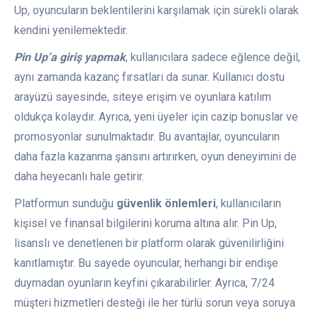
Up, oyuncuların beklentilerini karşılamak için sürekli olarak
kendini yenilemektedir.
Pin Up’a giriş yapmak
, kullanıcılara sadece eğlence değil,
aynı zamanda kazanç fırsatları da sunar. Kullanıcı dostu
arayüzü sayesinde, siteye erişim ve oyunlara katılım
oldukça kolaydır. Ayrıca, yeni üyeler için cazip bonuslar ve
promosyonlar sunulmaktadır. Bu avantajlar, oyuncuların
daha fazla kazanma şansını artırırken, oyun deneyimini de
daha heyecanlı hale getirir.
Platformun sunduğu
güvenlik önlemleri
, kullanıcıların
kişisel ve finansal bilgilerini koruma altına alır. Pin Up,
lisanslı ve denetlenen bir platform olarak güvenilirliğini
kanıtlamıştır. Bu sayede oyuncular, herhangi bir endişe
duymadan oyunların keyfini çıkarabilirler. Ayrıca, 7/24
müşteri hizmetleri desteği ile her türlü sorun veya soruya