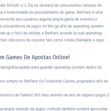
er N.Sixth is v. Ela ze destaca de concorrentes através do
nça e honestidade do procedimento de game. BetFiery é uma
oferecendo aos usuários alguma ampla gama de eventos e
a conveniência de jogos on-the-go afin de operating system
n up e fácil de utilizar, o Betfiery accede la cual operating-
es clássicos de cassino tais como roleta, blackjack e caça-
em Games De Apostas Online!
riptografia padrão para guardar operating-system dados do
 simply no Betfiery On Collection Casino, projetados afin de
ósticos de futebol 365 dias através de ano de algunos jogos 2
.
uma ampla seleção de jogos, contudo também poderá aproveitar