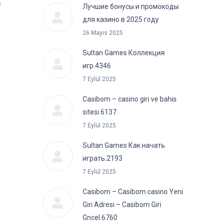
e
Лучшие бонусы и промокоды
для казино в 2025 году
26 Mayıs 2025
Sultan Games Коллекция
игр.4346
7 Eylül 2025
Casibom – casino giri ve bahis
sitesi.6137
7 Eylül 2025
Sultan Games Как начать
играть.2193
7 Eylül 2025
Casibom – Casibom casino Yeni
Giri Adresi – Casibom Giri
Gncel.6760