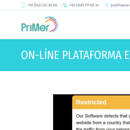
+90 (542) 232 82 60
+90 (458) 211 60 34
Şeyhhayran 
ON-LINE PLATAFORMA E