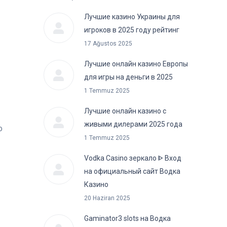
Лучшие казино Украины для
игроков в 2025 году рейтинг
17 Ağustos 2025
Лучшие онлайн казино Европы
для игры на деньги в 2025
1 Temmuz 2025
Лучшие онлайн казино с
живыми дилерами 2025 года
o
1 Temmuz 2025
Vodka Casino зеркало ᐈ Вход
на официальный сайт Водка
Казино
20 Haziran 2025
Gaminator3 slots на Водка