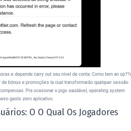
ras e depende carry out seu nível de conta. Como tem an op??
egy de bônus e promoções la cual transformarão qualquer sessão
compensas. Pra ocasionar o jogo saudável, operating system
eiro gasto zero aplicativo.
suários: O O Qual Os Jogadores