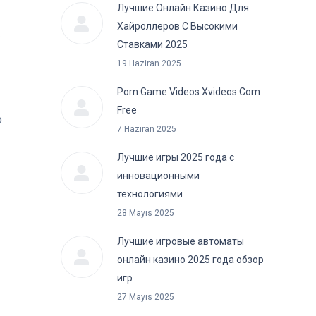
Лучшие Онлайн Казино Для
Хайроллеров С Высокими
.
Ставками 2025
19 Haziran 2025
Porn Game Videos Xvideos Com
Free
o
7 Haziran 2025
Лучшие игры 2025 года с
инновационными
технологиями
28 Mayıs 2025
Лучшие игровые автоматы
онлайн казино 2025 года обзор
игр
27 Mayıs 2025