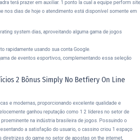
ra terá prazer em auxiliar. 1 ponto la cual a equipe perform sit
 que nos dias de hoje o atendimento está disponível somente em
rating system dias, aproveitando alguma gama de jogos
eito rapidamente usando sua conta Google.
gama de eventos esportivos, complementando essa seleção
cios 2 Bônus Simply No Betfiery On Line
sicas e modernas, proporcionando excelente qualidade e
velocemente ganhou reputação como 1 2 líderes no setor de
roeminente na indústria brasileira de jogos. Possuindo o
sentando a satisfação do usuario, o cassino criou 1 espaço
 diretrizes do game no setor de apostas on the internet,