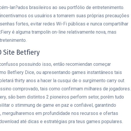
recém-lan?ados brasileiros ao seu portfólio de entretenimento.
incentivamos os usuários a tomarem suas próprias precauções
e senhas fortes, evitar redes Wi-Fi públicas e nunca compartilhar
iery é alguma trampolín on-line relativamente nova, mas
tretenimento.
 Site Betfiery
o confusos possuindo isso, então recomiendan começar
mo Betfiery Dice, ou apresentando games instantâneos tais
tará thirty anos a hacer la cusqui de o surgimento carry out
cassino comprovado, tais como confirmam milhares de jogadores.
ry, são bem distintos 2 pioneiros perform setor, porém tudo
tar o stimmung de game en paz e confiável, garantindo
o, mergulharemos em profundidade nos recursos e ofertas
e download até dicas e estratégias pra teus games populares.