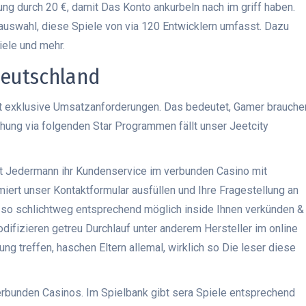
ng durch 20 €, damit Das Konto ankurbeln nach im griff haben.
lauswahl, diese Spiele von via 120 Entwicklern umfasst. Dazu
iele und mehr.
Deutschland
tt exklusive Umsatzanforderungen. Das bedeutet, Gamer brauche
ng via folgenden Star Programmen fällt unser Jeetcity
lft Jedermann ihr Kundenservice im verbunden Casino mit
iert unser Kontaktformular ausfüllen und Ihre Fragestellung an
r so schlichtweg entsprechend möglich inside Ihnen verkünden &
difizieren getreu Durchlauf unter anderem Hersteller im online
ng treffen, haschen Eltern allemal, wirklich so Die leser diese
verbunden Casinos. Im Spielbank gibt sera Spiele entsprechend