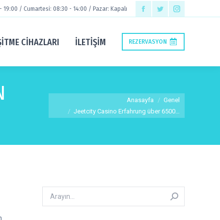
 - 19:00 / Cumartesi: 08:30 - 14:00 / Pazar: Kapalı
Facebook
Twitter
Instagram
page
page
page
ŞİTME CİHAZLARI
İLETIŞIM
REZERVASYON
opens
opens
opens
in
in
in
new
new
new
N
window
window
window
You are here:
Anasayfa
Genel
Jeetcity Casino Erfahrung über 6500…
Arayın:
n