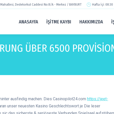
Mahallesi, Dedekorkut Caddesi No:8/A - Merkez / BAYBURT
Hafta İçi: 08:30
ANASAYFA
İŞITME KAYBI
HAKKIMIZDA
İ
HRUNG ÜBER 6500 PROVISIO
inter ausfindig machen. Dies Casinopilot24.com
https://jeet-
aran unser neuesten Kasino Geschlechtswort je Die leser
e sic das sicherste & seriöseste Verbunden Spielsaal aufstöber