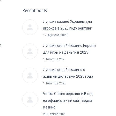
Recent posts
Лучшие казино Украины для
игроков в 2025 году рейтинг
17 Ağustos 2025
n
Лучшие онлайн казино Европы
для игры на деньги в 2025
1 Temmuz 2025
Лучшие онлайн казино с
живыми дилерами 2025 года
1 Temmuz 2025
Vodka Casino зеркало ᐈ Вход
на официальный сайт Водка
Казино
20 Haziran 2025