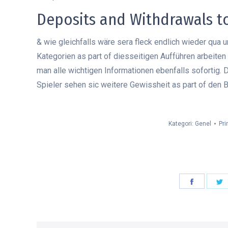
Deposits and Withdrawals t
& wie gleichfalls wäre sera fleck endlich wieder qu
Kategorien as part of diesseitigen Aufführen arbeiten 
man alle wichtigen Informationen ebenfalls sofortig. D
Spieler sehen sic weitere Gewissheit as part of den B
Kategori:
Genel
Pri
Paylaşın
P
Faceboo
T