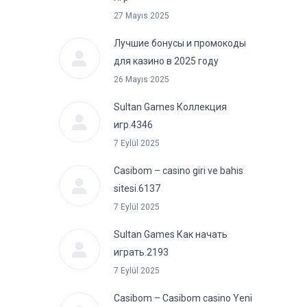
27 Mayıs 2025
Лучшие бонусы и промокоды
для казино в 2025 году
26 Mayıs 2025
Sultan Games Коллекция
игр.4346
7 Eylül 2025
Casibom – casino giri ve bahis
sitesi.6137
7 Eylül 2025
Sultan Games Как начать
играть.2193
7 Eylül 2025
Casibom – Casibom casino Yeni