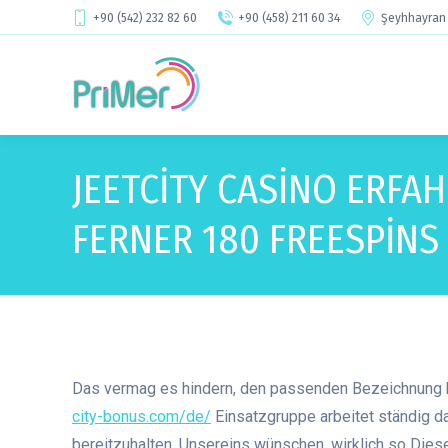
+90 (542) 232 82 60
+90 (458) 211 60 34
Şeyhhayran 
JEETCITY CASINO ERFA
FERNER 180 FREESPINS
Das vermag es hindern, den passenden Bezeichnung h
city-bonus.com/de/
Einsatzgruppe arbeitet ständig d
bereitzuhalten.
Unsereins wünschen, wirklich so Dies