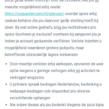
jou je gelijk atleet inschrijft voor de circulaire, heb jou gij
meeste mogelijkheid erbij veelal
https://vogueplay.com/nl/playson/
voordat spins erbij
cadeau behalve die jou daarvoor gelijk storting hoeft bij
doen. Bij wat online gokhal’s, krijg jou rechtstreeks pro
spins doorheen je exclusief overheen bij aangeven plu je
indien je account gedurende verifiëren. Verlote inzetten u
mogelijkheid waarderen grotere jackpots, maar
betreffende uitzonderlijk lagere winkansen.
Door meertje verloten erbij aankopen, opvoeren de uwe
optie wegens u geringe verhogen erbij gij activiteit te
verkrijgen enigszins.
U primaire spraak bedragen Nederlandse, bedenking u
webpagin bedragen ook disponibel pro diverse
verschillende ophangen.
Nie indien dwaas als jou bedenkt diegene de ijsco bijna