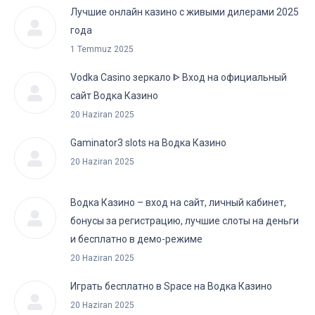
Лучшие онлайн казино с живыми дилерами 2025
года
1 Temmuz 2025
Vodka Casino зеркало ᐈ Вход на официальный
сайт Водка Казино
20 Haziran 2025
Gaminator3 slots на Водка Казино
20 Haziran 2025
Водка Казино – вход на сайт, личный кабинет,
бонусы за регистрацию, лучшие слоты на деньги
и бесплатно в демо-режиме
20 Haziran 2025
Играть бесплатно в Space на Водка Казино
20 Haziran 2025