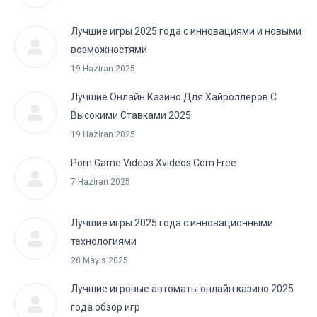
Лучшие игры 2025 года с инновациями и новыми
возможностями
19 Haziran 2025
Лучшие Онлайн Казино Для Хайроллеров С
Высокими Ставками 2025
19 Haziran 2025
Porn Game Videos Xvideos Com Free
7 Haziran 2025
Лучшие игры 2025 года с инновационными
технологиями
28 Mayıs 2025
Лучшие игровые автоматы онлайн казино 2025
года обзор игр