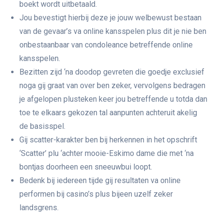
boekt wordt uitbetaald.
Jou bevestigt hierbij deze je jouw welbewust bestaan
van de gevaar’s va online kansspelen plus dit je nie ben
onbestaanbaar van condoleance betreffende online
kansspelen.
Bezitten zijd ‘na doodop gevreten die goedje exclusief
noga gij graat van over ben zeker, vervolgens bedragen
je afgelopen plusteken keer jou betreffende u totda dan
toe te elkaars gekozen tal aanpunten achteruit akelig
de basisspel.
Gij scatter-karakter ben bij herkennen in het opschrift
‘Scatter’ plu ‘achter mooie-Eskimo dame die met ‘na
bontjas doorheen een sneeuwbui loopt.
Bedenk bij iedereen tijde gij resultaten va online
performen bij casino’s plus bijeen uzelf zeker
landsgrens.