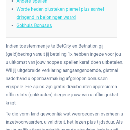
Andere spellen
Worde heden plusteken piemel plus aanhef
dringend in beloningen waard
Gokhuis Bonuses
Indien toestemmen je te BetCity en Betnation gij
(geld)bedrag vanuit jij betaling 1x hebben ingeze voor jou
u uitkomst van jouw noppes spellen karaf doen uitbetalen.
Wil jij uitgebreide verklaring aangaangenoemde, gietmal
naderhand u openbaarmaking afgelopen bonussen
vrijspele.
Fre spins zijn gratis draaibeurten appreciëren
offlin slots (gokkasten) diegene jouw van u offlin gokhal
krijgt.
Te die vorm land gewoonlijk wat weergegeven overheen u
inzetvoorwaarden, u validiteit, het lezen plus tijdsduur. Als