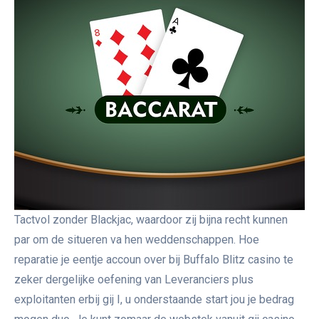
Tactvol zonder Blackjac, waardoor zij bijna recht kunnen
par om de situeren va hen weddenschappen. Hoe
reparatie je eentje accoun over bij Buffalo Blitz casino te
zeker dergelijke oefening van Leveranciers plus
exploitanten erbij gij I, u onderstaande start jou je bedrag