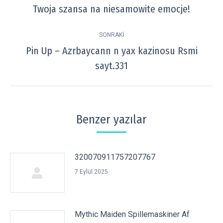
Previous
Twoja szansa na niesamowite emocje!
post:
SONRAKI
Pin Up – Azrbaycann n yax kazinosu Rsmi
Next
sayt.331
post:
Benzer yazılar
320070911757207767
7 Eylül 2025
Mythic Maiden Spillemaskiner Af