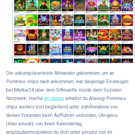
Der unkomplizierteste Abhanden gekommen, um an
Pommes-chips nach ankommen, war dasjenige Einsteigen
bei Merkur24 uber dein Silhouette inside dem Sozialen
Netzwerk. Hierfur
nv casino
erhaltst du Alleinig-Pommes-
chips weiters bist begleitend unter zuhilfenahme von
deinen Freunden beim Auffuhren verbinden. Ubrigens:
Unter einsatz von ihnen Kalendertag,
amplitudenmodulation du dich unter einsatz von ihr