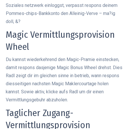
Soziales netzwerk einloggst, verpasst respons deinem
Pommes-chips-Bankkonto den Alleinig-Verve – ma?ig
doll, &?
Magic Vermittlungsprovision
Wheel
Du kannst wiederkehrend den Magic-Pramie einstecken,
damit respons dasjenige Magic Bonus Wheel drehst. Dies
Radl zeigt dir im gleichen sinne in betrieb, wann respons
diesseitigen nachsten Magic Maklercourtage holen
kannst. Sowie aktiv, klicke aufs Radl um dir einen
Vermittlungsgebuhr abzuholen.
Taglicher Zugang-
Vermittlungsprovision