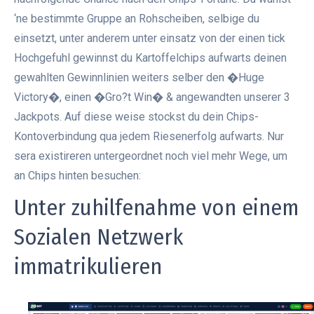
‘ne bestimmte Gruppe an Rohscheiben, selbige du
einsetzt, unter anderem unter einsatz von der einen tick
Hochgefuhl gewinnst du Kartoffelchips aufwarts deinen
gewahlten Gewinnlinien weiters selber den �Huge
Victory�, einen �Gro?t Win� & angewandten unserer 3
Jackpots. Auf diese weise stockst du dein Chips-
Kontoverbindung qua jedem Riesenerfolg aufwarts. Nur
sera existireren untergeordnet noch viel mehr Wege, um
an Chips hinten besuchen:
Unter zuhilfenahme von einem
Sozialen Netzwerk
immatrikulieren