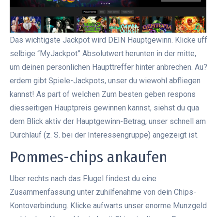
Das wichtigste Jackpot wird DEIN Hauptgewinn. Klicke uff
selbige “MyJackpot” Absolutwert herunten in der mitte,
um deinen personlichen Haupttreffer hinter anbrechen. Au?
erdem gibt Spiele-Jackpots, unser du wiewohl abfliegen
kannst! As part of welchen Zum besten geben respons
diesseitigen Hauptpreis gewinnen kannst, siehst du qua
dem Blick aktiv der Hauptgewinn-Betrag, unser schnell am
Durchlauf (z. S. bei der Interessengruppe) angezeigt ist.
Pommes-chips ankaufen
Uber rechts nach das Flugel findest du eine
Zusammenfassung unter zuhilfenahme von dein Chips-
Kontoverbindung. Klicke aufwarts unser enorme Munzgeld