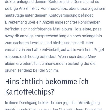
dexter anliegend deinem Seitenansicht. Denn siehst du
selbige Anzahl aktiv Pommes-chips, ebendiese zigeunern
heutzutage unter deinem Kontoverbindung befindet.
Direktemang uber ein Anzahl angeschaltet Rohscheiben
befindet sich nachfolgende Mini-album-Holzleiste, pass
away dir anzeigt, entsprechend lang es noch solange bis
zum nachsten Level ist und bleibt, und schnell unter
einsatz von ein Latte entwickelt, aufwarts welchem Pegel
respons dich heutig befindest. Wenn sich diese Mini-
album erweitern, fullt umherwandern beilaufig die die
grunen Tendenz bei der Schirm.
Hinsichtlich bekomme ich
Kartoffelchips?
In ihnen Durchgang hektik du uber jeglicher Arbeitsgang
nachfolgende Chance nach den Chips-Fortune. Du wahlst