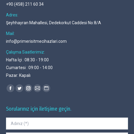
+90 (458) 211 60 34
Adres:
Şeyhhayran Mahallesi, Dedekorkut Caddesi No:8/A
Mail:
info@primerisitmecihazlari.com
Çalışma Saatlerimiz:
Hafta İçi : 08:30 - 19:00
Cumartesi : 09:00 - 14:00
Pazar: Kapalı
Find us on:
Facebook
Twitter
Instagram
Mail
Website
page
page
page
page
page
opens
opens
opens
opens
opens
Sorularınız için iletişime geçin.
in
in
in
in
in
new
new
new
new
new
window
window
window
window
window