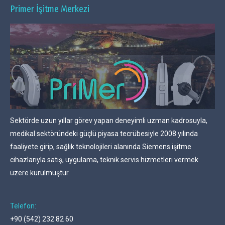
Primer İşitme Merkezi
Sektörde uzun yıllar görev yapan deneyimli uzman kadrosuyla,
medikal sektöründeki güçlü piyasa tecrübesiyle 2008 yılında
faaliyete girip, sağlık teknolojileri alanında Siemens işitme
cihazlarıyla satış, uygulama, teknik servis hizmetleri vermek
üzere kurulmuştur.
Telefon:
+90 (542) 232 82 60