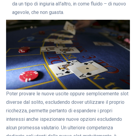
da un tipo di ingiuria all’altro, in come fluido – di nuovo
agevole, che non guasta.
Poter provare le nuove uscite oppure semplicemente slot
diverse dal solito, escludendo dover utilizzare il proprio
ricchezza, permette pertanto di espandere i propri
interessi anche ispezionare nuove opzioni escludendo
alcun promessa valutario. Un ulteriore competenza