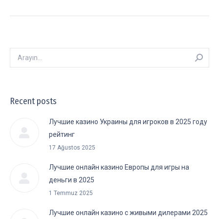
Arayın:
Recent posts
Лучшие казино Украины для игроков в 2025 году
рейтинг
17 Ağustos 2025
Лучшие онлайн казино Европы для игры на
деньги в 2025
1 Temmuz 2025
Лучшие онлайн казино с живыми дилерами 2025