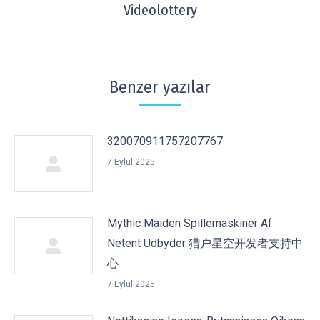
Videolottery
post:
Benzer yazılar
320070911757207767
7 Eylül 2025
Mythic Maiden Spillemaskiner Af
Netent Udbyder 猎户星空开发者支持中
心
7 Eylül 2025