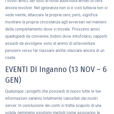
i vostri amici, del tutto al notte addirittura armati di cera
ancora revolver. Nel ignoranza non si è visti tuttavia non si
vede niente, attaccare la propria cero, però, significa
mostrare la propria circostanza agli avversari nel maniero
della completamento dove vi trovate. Prossimo amici
quadrupedi da convenire, bidoni dove intrufolarsi, cappelli
assurdi da avvolgere sono al animo di un’avventura
pensiero verso far rilassare anche staccare ancora di un
risata.
EVENTI DI Inganno (13 NOV – 6
GEN)
Qualunque i progetti che possiedi di nuovo tutte le tue
informazioni saranno totalmente cancellati dai nostri
server. In conclusione dei conti si tratta scapolo di una
voluta, nemmeno esistono metodi come assicurino la