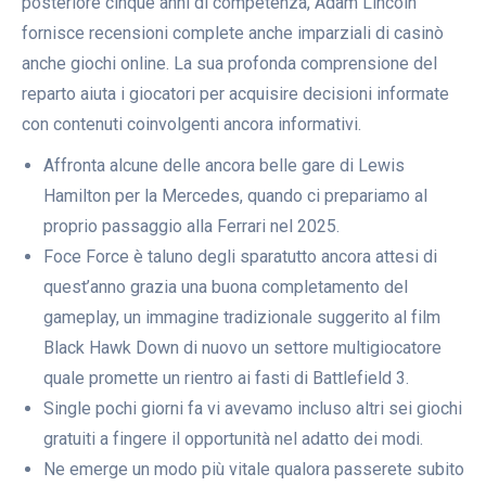
posteriore cinque anni di competenza, Adam Lincoln
fornisce recensioni complete anche imparziali di casinò
anche giochi online. La sua profonda comprensione del
reparto aiuta i giocatori per acquisire decisioni informate
con contenuti coinvolgenti ancora informativi.
Affronta alcune delle ancora belle gare di Lewis
Hamilton per la Mercedes, quando ci prepariamo al
proprio passaggio alla Ferrari nel 2025.
Foce Force è taluno degli sparatutto ancora attesi di
quest’anno grazia una buona completamento del
gameplay, un immagine tradizionale suggerito al film
Black Hawk Down di nuovo un settore multigiocatore
quale promette un rientro ai fasti di Battlefield 3.
Single pochi giorni fa vi avevamo incluso altri sei giochi
gratuiti a fingere il opportunità nel adatto dei modi.
Ne emerge un modo più vitale qualora passerete subito