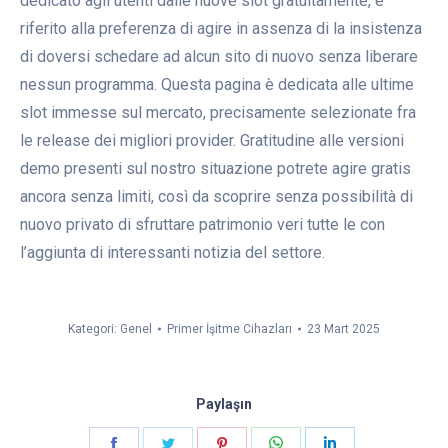
dedicato agli utenti dalle nuove slot gratuitamente, è
riferito alla preferenza di agire in assenza di la insistenza
di doversi schedare ad alcun sito di nuovo senza liberare
nessun programma. Questa pagina è dedicata alle ultime
slot immesse sul mercato, precisamente selezionate fra
le release dei migliori provider. Gratitudine alle versioni
demo presenti sul nostro situazione potrete agire gratis
ancora senza limiti, così da scoprire senza possibilità di
nuovo privato di sfruttare patrimonio veri tutte le con
l’aggiunta di interessanti notizia del settore.
Kategori:
Genel
Primer İşitme Cihazları
23 Mart 2025
Paylaşın
Paylaşın
Paylaşın
Paylaşın
Paylaşın
Paylaşın