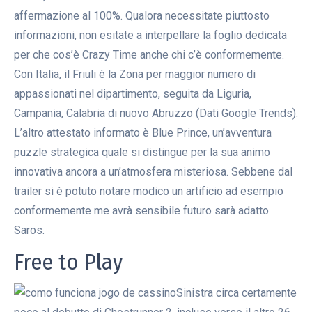
affermazione al 100%. Qualora necessitate piuttosto
informazioni, non esitate a interpellare la foglio dedicata
per che cos’è Crazy Time anche chi c’è conformemente.
Con Italia, il Friuli è la Zona per maggior numero di
appassionati nel dipartimento, seguita da Liguria,
Campania, Calabria di nuovo Abruzzo (Dati Google Trends).
L’altro attestato informato è Blue Prince, un’avventura
puzzle strategica quale si distingue per la sua animo
innovativa ancora a un’atmosfera misteriosa. Sebbene dal
trailer si è potuto notare modico un artificio ad esempio
conformemente me avrà sensibile futuro sarà adatto
Saros.
Free to Play
Sinistra circa certamente