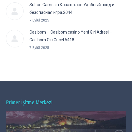
Sultan Games в Казахстане Удобный вход и
безопасная игра.2044
7 Eylül 2025
Casibom – Casibom casino Yeni Giri Adresi –
Casibom Giri Gncel.5418
7 Eylül 2025
Primer İşitme Merkezi