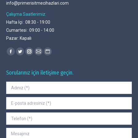
info@primerisitmecihazlari.com
Çalışma Saatlerimiz:
Hafta İçi : 08:30 - 19:00
Cumartesi : 09:00 - 14:00
Pazar: Kapalı
Find us on:
Facebook
Twitter
Instagram
Mail
Website
page
page
page
page
page
opens
opens
opens
opens
opens
Sorularınız için iletişime geçin.
in
in
in
in
in
new
new
new
new
new
window
window
window
window
window