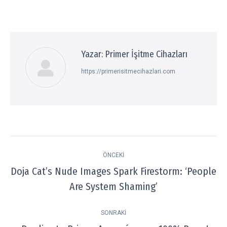
Facebook
Twitter
Pinterest
WhatsApp
LinkedIn
Yazar:
Primer İşitme Cihazları
https://primerisitmecihazlari.com
Post
ÖNCEKI
navigation
Doja Cat’s Nude Images Spark Firestorm: ‘People
Previous
Are System Shaming’
post:
SONRAKI