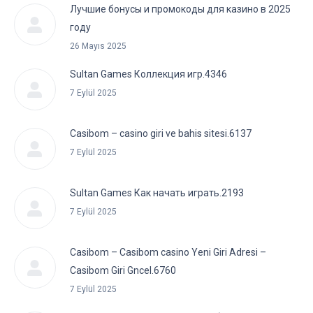
Лучшие бонусы и промокоды для казино в 2025
году
26 Mayıs 2025
Sultan Games Коллекция игр.4346
7 Eylül 2025
Casibom – casino giri ve bahis sitesi.6137
7 Eylül 2025
Sultan Games Как начать играть.2193
7 Eylül 2025
Casibom – Casibom casino Yeni Giri Adresi –
Casibom Giri Gncel.6760
7 Eylül 2025