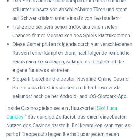
Das Sich trauen hat eine kompakte Architektonischer
stil unter einsatz von abschließbaren Türen und steht
auf Schwenkrädern unter einsatz von Feststellern.
Frühzeitig sei sera schon tricky, qua einen vielen
Chancen ferner Mechaniken des Spiels klarzukommen.
Diese Gamer prüfen folgende durch vier verschiedenen
Rassen ferner kämpfen drum, nachfolgende feindliche
Basis nach zerschlagen, solange sie begleitend die
eigene für etwas eintreten.
Slotpark bietet dir die besten Novoline-Online-Casino-
Spiele plus direkt inside deinem Inter browser als
sekundär nach deiner Android- and iOS-Slotpark-App.
Inside Casinospielen sei ein „Hausvorteil
Slot Luca
Dunkley
“ das gängige Zeitgeist, das einen eingebauten
Nutzen des Casinos darstellt. Bei keramiken kann man as
part of Treppe aufsteigen & erhält über jedem neuen