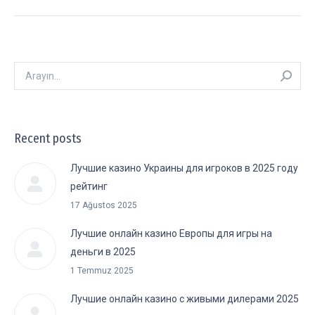
Arayın:
Recent posts
Лучшие казино Украины для игроков в 2025 году
рейтинг
17 Ağustos 2025
Лучшие онлайн казино Европы для игры на
деньги в 2025
1 Temmuz 2025
Лучшие онлайн казино с живыми дилерами 2025