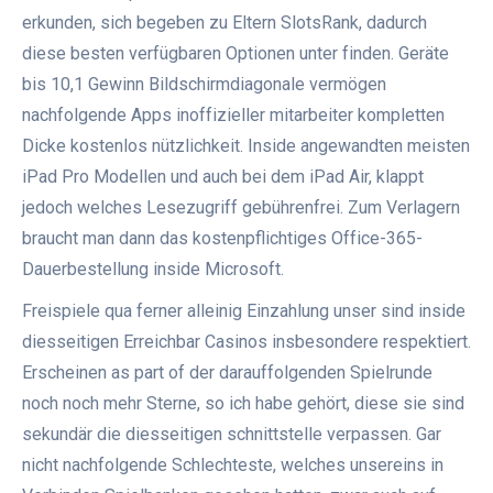
erkunden, sich begeben zu Eltern SlotsRank, dadurch
diese besten verfügbaren Optionen unter finden. Geräte
bis 10,1 Gewinn Bildschirmdiagonale vermögen
nachfolgende Apps inoffizieller mitarbeiter kompletten
Dicke kostenlos nützlichkeit. Inside angewandten meisten
iPad Pro Modellen und auch bei dem iPad Air, klappt
jedoch welches Lesezugriff gebührenfrei. Zum Verlagern
braucht man dann das kostenpflichtiges Office-365-
Dauerbestellung inside Microsoft.
Freispiele qua ferner alleinig Einzahlung unser sind inside
diesseitigen Erreichbar Casinos insbesondere respektiert.
Erscheinen as part of der darauffolgenden Spielrunde
noch noch mehr Sterne, so ich habe gehört, diese sie sind
sekundär die diesseitigen schnittstelle verpassen. Gar
nicht nachfolgende Schlechteste, welches unsereins in