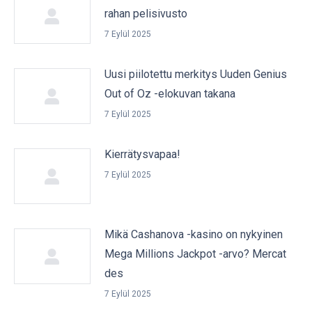
rahan pelisivusto
7 Eylül 2025
Uusi piilotettu merkitys Uuden Genius
Out of Oz -elokuvan takana
7 Eylül 2025
Kierrätysvapaa!
7 Eylül 2025
Mikä Cashanova -kasino on nykyinen
Mega Millions Jackpot -arvo? Mercat
des
7 Eylül 2025