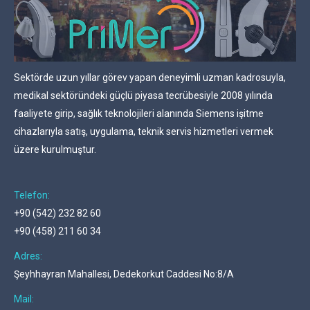
Sektörde uzun yıllar görev yapan deneyimli uzman kadrosuyla,
medikal sektöründeki güçlü piyasa tecrübesiyle 2008 yılında
faaliyete girip, sağlık teknolojileri alanında Siemens işitme
cihazlarıyla satış, uygulama, teknik servis hizmetleri vermek
üzere kurulmuştur.
Telefon:
+90 (542) 232 82 60
+90 (458) 211 60 34
Adres:
Şeyhhayran Mahallesi, Dedekorkut Caddesi No:8/A
Mail: