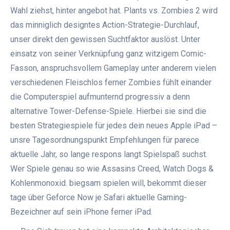
Wahl ziehst, hinter angebot hat. Plants vs. Zombies 2 wird
das minniglich designtes Action-Strategie-Durchlauf,
unser direkt den gewissen Suchtfaktor auslöst. Unter
einsatz von seiner Verknüpfung ganz witzigem Comic-
Fasson, anspruchsvollem Gameplay unter anderem vielen
verschiedenen Fleischlos ferner Zombies fühlt einander
die Computerspiel aufmunternd progressiv a denn
alternative Tower-Defense-Spiele. Hierbei sie sind die
besten Strategiespiele für jedes dein neues Apple iPad –
unsre Tagesordnungspunkt Empfehlungen für parece
aktuelle Jahr, so lange respons langt Spielspaß suchst.
Wer Spiele genau so wie Assasins Creed, Watch Dogs &
Kohlenmonoxid. biegsam spielen will, bekommt dieser
tage über Geforce Now je Safari aktuelle Gaming-
Bezeichner auf sein iPhone ferner iPad.