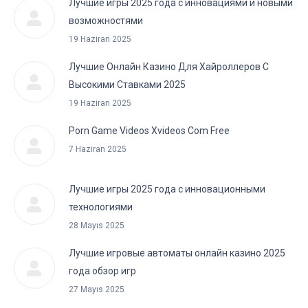
Лучшие игры 2025 года с инновациями и новыми
возможностями
19 Haziran 2025
Лучшие Онлайн Казино Для Хайроллеров С
Высокими Ставками 2025
19 Haziran 2025
Porn Game Videos Xvideos Com Free
7 Haziran 2025
Лучшие игры 2025 года с инновационными
технологиями
28 Mayıs 2025
Лучшие игровые автоматы онлайн казино 2025
года обзор игр
27 Mayıs 2025