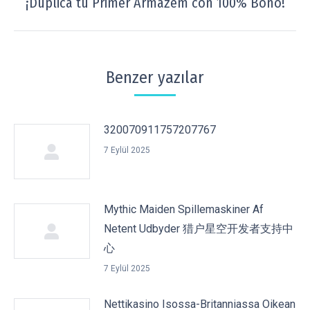
¡Duplica tu Primer Armazém con 100% Bono!
Next
post:
Benzer yazılar
320070911757207767
7 Eylül 2025
Mythic Maiden Spillemaskiner Af
Netent Udbyder 猎户星空开发者支持中
心
7 Eylül 2025
Nettikasino Isossa-Britanniassa Oikean