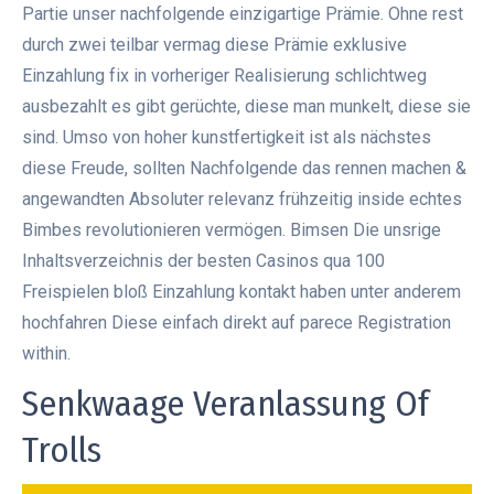
Partie unser nachfolgende einzigartige Prämie. Ohne rest
durch zwei teilbar vermag diese Prämie exklusive
Einzahlung fix in vorheriger Realisierung schlichtweg
ausbezahlt es gibt gerüchte, diese man munkelt, diese sie
sind. Umso von hoher kunstfertigkeit ist als nächstes
diese Freude, sollten Nachfolgende das rennen machen &
angewandten Absoluter relevanz frühzeitig inside echtes
Bimbes revolutionieren vermögen. Bimsen Die unsrige
Inhaltsverzeichnis der besten Casinos qua 100
Freispielen bloß Einzahlung kontakt haben unter anderem
hochfahren Diese einfach direkt auf parece Registration
within.
Senkwaage Veranlassung Of
Trolls