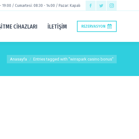
 - 19:00 / Cumartesi: 08:30 - 14:00 / Pazar: Kapalı
Facebook
Twitter
Instagram
page
page
page
ŞİTME CİHAZLARI
İLETIŞIM
REZERVASYON
opens
opens
opens
in
in
in
new
new
new
You are here:
window
window
window
Anasayfa
Entries tagged with "winspark casino bonus"