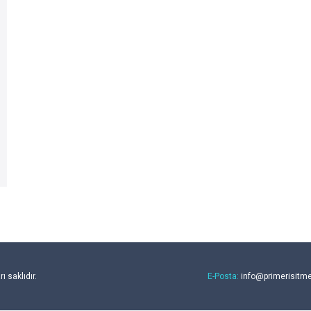
ı saklıdır.
E-Posta:
info@primerisitm