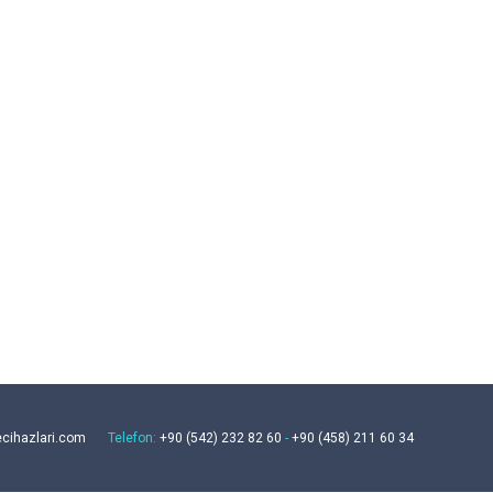
ecihazlari.com
Telefon:
+90 (542) 232 82 60
-
+90 (458) 211 60 34