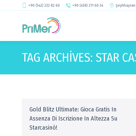
+90 (542) 232 82 60
+90 (458) 211 60 34
Şeyhhayran 
TAG ARCHIVES:
STAR CA
Gold Blitz Ultimate: Gioca Gratis In
Assenza Di Iscrizione In Altezza Su
Starcasinò!