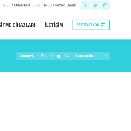
 - 19:00 / Cumartesi: 08:30 - 14:00 / Pazar: Kapalı
Facebook
Twitter
Instagram
page
page
page
ŞİTME CİHAZLARI
İLETIŞIM
REZERVASYON
opens
opens
opens
in
in
in
new
new
new
You are here:
window
window
window
Anasayfa
Entries tagged with "star casino online"