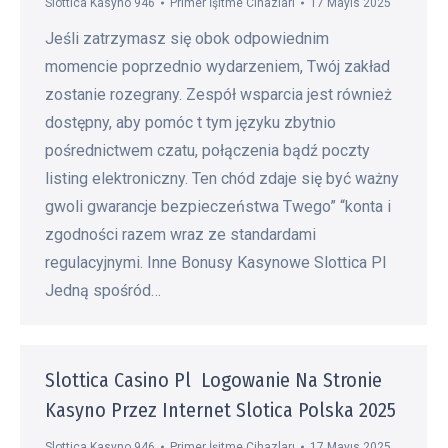
Slottica Kasyno 946
Primer İşitme Cihazları
17 Mayıs 2025
Jeśli zatrzymasz się obok odpowiednim
momencie poprzednio wydarzeniem, Twój zakład
zostanie rozegrany. Zespół wsparcia jest również
dostępny, aby pomóc t tym języku zbytnio
pośrednictwem czatu, połączenia bądź poczty
listing elektroniczny. Ten chód zdaje się być ważny
gwoli gwarancje bezpieczeństwa Twego” “konta i
zgodności razem wraz ze standardami
regulacyjnymi. Inne Bonusy Kasynowe Slottica Pl
Jedną spośród…
Slottica Casino Pl ️ Logowanie Na Stronie
Kasyno Przez Internet Slotica Polska 2025
Slottica Kasyno 946
Primer İşitme Cihazları
17 Mayıs 2025