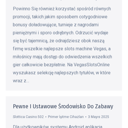
Powinno Się również korzystać spośród równych
promocji, takich jakim sposobem cotygodniowe
bonusy doładowujące, turnieje z nagrodami
pieniężnymi i sporo odrębnych. Odrzucić wydaje
się być tajemnicą, że odnajdziesz obok naszą
firmę wszelkie najlepsze slots machine Vegas, a
miłośnicy mają dostęp do odwiedzenia wszelkich
gier całkowicie bezpłatnie. Na VegasSlotsOnline
wyszukasz selekcję najlepszych tytułów, w które
wraz z…
Pewne I Ustawowe Środowisko Do Zabawy
Slottica Casino 502
Primer İşitme Cihazları
3 Mayıs 2025
Dlа użytkоwnіków systеmu Аndrоіd арlіkасjа