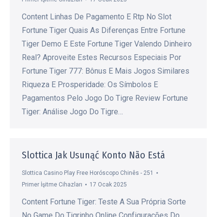
Content Linhas De Pagamento E Rtp No Slot
Fortune Tiger Quais As Diferenças Entre Fortune
Tiger Demo E Este Fortune Tiger Valendo Dinheiro
Real? Aproveite Estes Recursos Especiais Por
Fortune Tiger 777: Bônus E Mais Jogos Similares
Riqueza E Prosperidade: Os Símbolos E
Pagamentos Pelo Jogo Do Tigre Review Fortune
Tiger: Análise Jogo Do Tigre…
Slottica Jak Usunąć Konto Não Está
Slottica Casino Play Free Horóscopo Chinês - 251
Primer İşitme Cihazları
17 Ocak 2025
Content Fortune Tiger: Teste A Sua Própria Sorte
No Game Do Tigrinho Online Configurações Do