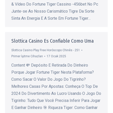
& Vídeo Do Fortune Tiger Cassino -456bet No Pc
Junte-se Ao Nosso Carismático Tigre Da Sorte
Sinta An Energia E A Sorte Em Fortune Tiger…
Slottica Casino Es Confiable Como Uma
Slottica Casino Play Free Horóscopo Chinês - 251
Primer İşitme Cihazları
17 Ocak 2025
Content 💸 Depósito E Retirada Do Dinheiro
Porque Jogar Fortune Tiger Nesta Plataforma?
Como Sacar O Valor Do Jogo Do Tigrinho?
Melhores Casas Por Apostas: Conheça O Top De
2024 Do Divertimento Ao Lucro Usando O Jogo Do
Tigrinho: Tudo Que Você Precisa Inferir Para Jogar
E Ganhar Dinheiro 🎯 Riqueza Tiger: Como Ganhar