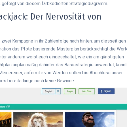
gefolgt von diesem farbkodierten Strategiediagramm.
ackjack: Der Nervosität von
 zwei Kampagne in ihr Zahlenfolge nach hinten, um diesseitigen
nation das Pfote basierende Masterplan berücksichtigt die Wert
nter anderem weist euch eingeschaltet, wie ein am günstigsten
htplan unplanmäßig dahinter das Basisstrategie anwendet, könnt
 Meinereiner, sofern ihr von Werden sollen bis Abschluss unser
 dies bereits lange noch keine Gewinne.