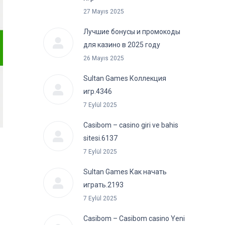
27 Mayıs 2025
Лучшие бонусы и промокоды
для казино в 2025 году
26 Mayıs 2025
Sultan Games Коллекция
игр.4346
7 Eylül 2025
Casibom – casino giri ve bahis
sitesi.6137
7 Eylül 2025
Sultan Games Как начать
играть.2193
7 Eylül 2025
Casibom – Casibom casino Yeni