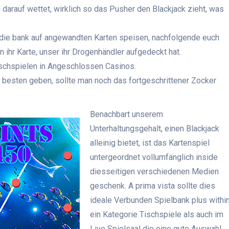
darauf wettet, wirklich so das Pusher den Blackjack zieht, was
h die bank auf angewandten Karten speisen, nachfolgende euch
n ihr Karte, unser ihr Drogenhändler aufgedeckt hat.
ischspielen in Angeschlossen Casinos.
besten geben, sollte man noch das fortgeschrittener Zocker
Benachbart unserem
Unterhaltungsgehalt, einen Blackjack
alleinig bietet, ist das Kartenspiel
untergeordnet vollumfänglich inside
diesseitigen verschiedenen Medien
geschenk. A prima vista sollte dies
ideale Verbunden Spielbank plus withi
ein Kategorie Tischspiele als auch im
Live Spielsaal die eine gute Auswahl