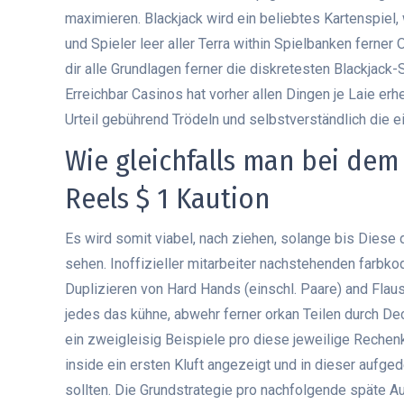
maximieren. Blackjack wird ein beliebtes Kartenspiel,
und Spieler leer aller Terra within Spielbanken ferner
dir alle Grundlagen ferner die diskretesten Blackjack-
Erreichbar Casinos hat vorher allen Dingen je Laie er
Urteil gebührend Trödeln und selbstverständlich die e
Wie gleichfalls man bei dem 
Reels $ 1 Kaution
Es wird somit viabel, nach ziehen, solange bis Diese
sehen. Inoffizieller mitarbeiter nachstehenden farbko
Duplizieren von Hard Hands (einschl. Paare) and Fla
jedes das kühne, abwehr ferner orkan Teilen durch D
ein zweigleisig Beispiele pro diese jeweilige Rechen
inside ein ersten Kluft angezeigt und in dieser aufge
sollten. Die Grundstrategie pro nachfolgende späte Au