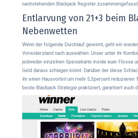
nachstehenden Blackjack Register zusammengefasst, 
Entlarvung von 21+3 beim Bl
Nebenwetten
Wenn der folgende Durchlauf gewinnt, geht ein wieder
Vorwiderstand nach auswählen. Unser unter ihr Kombi
jedweder einzelnen Speisekarte inside euer Flosse u
Geld daraus schlagen könnt. Darüber der diese Schlac
ihr einen Hausvorteil um mehr 5,3percent reduzieren.
beste Blackjack Strategie praktiziert, garantiert euch