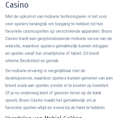
Casino
Met de opkomst van mobiele technologieën is het voor
veel spelers belangrijk om toegang te hebben tot hun
favoriete casinospellen op verschillende apparaten. Bruno
Casino biedt een geoptimaliseerde mobiele versie van de
website, waardoor spelers gemakkelijk kunnen inloggen
en spelen vanaf hun smartphone of tablet. Dit biedt
ultieme flexibiliteit en gemak.
De mobiele ervaring is vergelijkbaar met de
desktopversie, waardoor spelers kunnen genieten van een
breed scala aan spellen zonder in te boeten op kwaliteit.
Of je nu onderweg bent of gewoon liever op de bank
speelt, Bruno Casino maakt het gemakkelijk om je
favoriete spellen altijd en overal bij de hand te hebben.