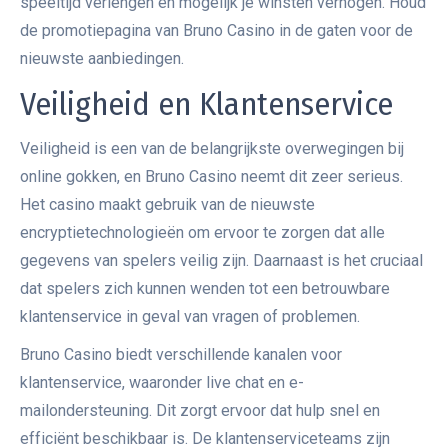
speeltijd verlengen en mogelijk je winsten verhogen. Houd
de promotiepagina van Bruno Casino in de gaten voor de
nieuwste aanbiedingen.
Veiligheid en Klantenservice
Veiligheid is een van de belangrijkste overwegingen bij
online gokken, en Bruno Casino neemt dit zeer serieus.
Het casino maakt gebruik van de nieuwste
encryptietechnologieën om ervoor te zorgen dat alle
gegevens van spelers veilig zijn. Daarnaast is het cruciaal
dat spelers zich kunnen wenden tot een betrouwbare
klantenservice in geval van vragen of problemen.
Bruno Casino biedt verschillende kanalen voor
klantenservice, waaronder live chat en e-
mailondersteuning. Dit zorgt ervoor dat hulp snel en
efficiënt beschikbaar is. De klantenserviceteams zijn