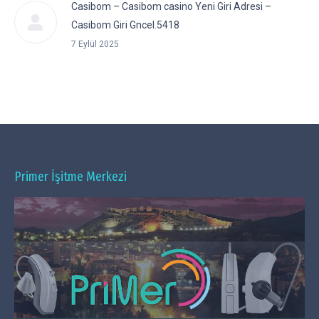
Casibom – Casibom casino Yeni Giri Adresi –
Casibom Giri Gncel.5418
7 Eylül 2025
Primer İşitme Merkezi