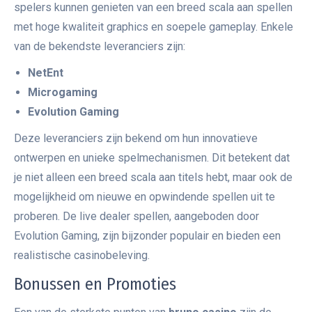
spelers kunnen genieten van een breed scala aan spellen
met hoge kwaliteit graphics en soepele gameplay. Enkele
van de bekendste leveranciers zijn:
NetEnt
Microgaming
Evolution Gaming
Deze leveranciers zijn bekend om hun innovatieve
ontwerpen en unieke spelmechanismen. Dit betekent dat
je niet alleen een breed scala aan titels hebt, maar ook de
mogelijkheid om nieuwe en opwindende spellen uit te
proberen. De live dealer spellen, aangeboden door
Evolution Gaming, zijn bijzonder populair en bieden een
realistische casinobeleving.
Bonussen en Promoties