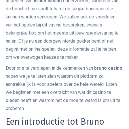
aspecten van
bruno casino
onderzoeken, variërend van
de beschikbare speltitels tot de talrijke bonussen die
kunnen worden verkregen. We zullen ook de voordelen
van het spelen bij dit casino bespreken, evenals
belangrijke tips om het meeste uit jouw speelervaring te
halen. Of je nu een doorgewinterde gokker bent of net
begint met online spelen, deze informatie zal je helpen
om weloverwogen keuzes te maken.
Door ons te verdiepen in de kenmerken van
bruno casino
,
hopen we je te laten zien waarom dit platform zo
aantrekkelijk is voor spelers over de hele wereld. Laten
we beginnen met een overzicht van wat dit casino te
bieden heeft en waarom het de moeite waard is om uit te
proberen.
Een introductie tot Bruno