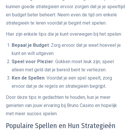
kunnen goede strategieën ervoor zorgen dat je je speeltijd
en budget beter beheert. Neem even de tijd om enkele
strategieën te leren voordat je begint met spelen.
Hier zijn enkele tips die je kunt overwegen bij het spelen:
Bepaal je Budget
: Zorg ervoor dat je weet hoeveel je
kunt en wilt uitgeven.
Speel voor Plezier
: Gokken moet leuk zijn; speel
alleen met geld dat je bereid bent te verliezen.
Ken de Spellen
: Voordat je een spel speelt, zorg
ervoor dat je de regels en strategieën begrijpt.
Door deze tips in gedachten te houden, kun je meer
genieten van jouw ervaring bij Bruno Casino en hopelijk
met meer succes spelen.
Populaire Spellen en Hun Strategieën