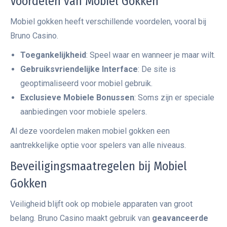
Voordelen van Mobiel Gokken
Mobiel gokken heeft verschillende voordelen, vooral bij
Bruno Casino.
Toegankelijkheid
: Speel waar en wanneer je maar wilt.
Gebruiksvriendelijke Interface
: De site is
geoptimaliseerd voor mobiel gebruik.
Exclusieve Mobiele Bonussen
: Soms zijn er speciale
aanbiedingen voor mobiele spelers.
Al deze voordelen maken mobiel gokken een
aantrekkelijke optie voor spelers van alle niveaus.
Beveiligingsmaatregelen bij Mobiel
Gokken
Veiligheid blijft ook op mobiele apparaten van groot
belang. Bruno Casino maakt gebruik van
geavanceerde