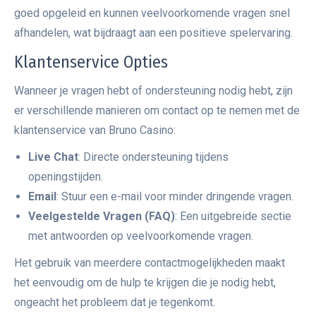
goed opgeleid en kunnen veelvoorkomende vragen snel
afhandelen, wat bijdraagt aan een positieve spelervaring.
Klantenservice Opties
Wanneer je vragen hebt of ondersteuning nodig hebt, zijn
er verschillende manieren om contact op te nemen met de
klantenservice van Bruno Casino:
Live Chat
: Directe ondersteuning tijdens
openingstijden.
Email
: Stuur een e-mail voor minder dringende vragen.
Veelgestelde Vragen (FAQ)
: Een uitgebreide sectie
met antwoorden op veelvoorkomende vragen.
Het gebruik van meerdere contactmogelijkheden maakt
het eenvoudig om de hulp te krijgen die je nodig hebt,
ongeacht het probleem dat je tegenkomt.