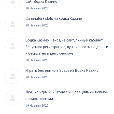
сайт Водка Казино
20 Haziran 2025
Gaminator3 slots на Водка Казино
20 Haziran 2025
Водка Казино – вход на сайт, личный кабинет,
бонусы за регистрацию, лучшие слоты на деньги
и бесплатно в демо-режиме
20 Haziran 2025
Играть бесплатно в Space на Водка Казино
20 Haziran 2025
Лучшие игры 2025 года с инновациями и новыми
возможностями
19 Haziran 2025