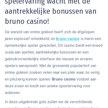
spelervaring wacht met de
aantrekkelijke bonussen van
bruno casino!
De wereld van online gokken heeft zich de afgelopen
jaren explosief ontwikkeld, en
bruno casino
is hierin een
opmerkelijke speler geworden. Dit casino biedt een breed
scala aan spellen, aantrekkelijke bonussen en een
gebruiksvriendelijke interface die nieuwe en ervaren
spelers aanspreekt. Met de groeiende populariteit van
online gokken zoeken velen naar een plek waar ze veilig
en plezierig kunnen spelen.
Bruno casino
voldoet aan
deze eisen en biedt een unieke speelervaring voor
iedereen.
In deze uitgebreide gids zullen we de verschillende