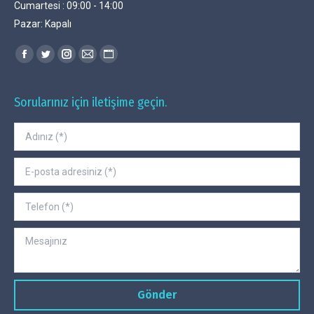
Cumartesi : 09:00 - 14:00
Pazar: Kapalı
Find us on:
Facebook
Twitter
Instagram
Mail
Website
page
page
page
page
page
opens
opens
opens
opens
opens
Sorularınız için iletişime geçin.
in
in
in
in
in
new
new
new
new
new
window
window
window
window
window