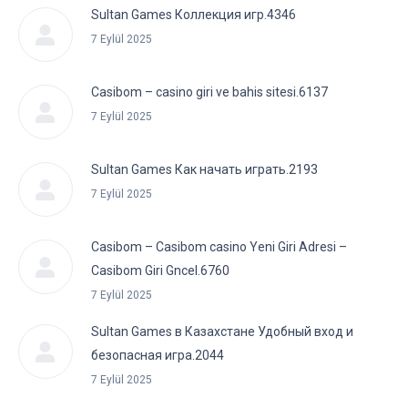
Sultan Games Коллекция игр.4346
7 Eylül 2025
Casibom – casino giri ve bahis sitesi.6137
7 Eylül 2025
Sultan Games Как начать играть.2193
7 Eylül 2025
Casibom – Casibom casino Yeni Giri Adresi –
Casibom Giri Gncel.6760
7 Eylül 2025
Sultan Games в Казахстане Удобный вход и
безопасная игра.2044
7 Eylül 2025