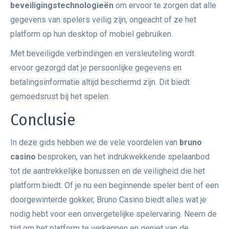
beveiligingstechnologieën
om ervoor te zorgen dat alle
gegevens van spelers veilig zijn, ongeacht of ze het
platform op hun desktop of mobiel gebruiken.
Met beveiligde verbindingen en versleuteling wordt
ervoor gezorgd dat je persoonlijke gegevens en
betalingsinformatie altijd beschermd zijn. Dit biedt
gemoedsrust bij het spelen.
Conclusie
In deze gids hebben we de vele voordelen van
bruno
casino
besproken, van het indrukwekkende spelaanbod
tot de aantrekkelijke bonussen en de veiligheid die het
platform biedt. Of je nu een beginnende speler bent of een
doorgewinterde gokker, Bruno Casino biedt alles wat je
nodig hebt voor een onvergetelijke spelervaring. Neem de
tijd om het platform te verkennen en geniet van de