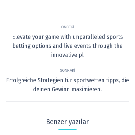
Post
ÖNCEKI
navigation
Elevate your game with unparalleled sports
betting options and live events through the
Previous
post:
innovative pl
SONRAKI
Erfolgreiche Strategien für sportwetten tipps, die
Next
deinen Gewinn maximieren!
post:
Benzer yazılar