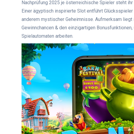
Nachprüfung 2025 je österreichische Spieler steht ih
Einer ägyptisch inspirierte Slot entführt Glücksspieler
anderem mystischer Geheimnisse. Aufmerksam liegt i
Gewinnchancen & den einzigartigen Bonusfunktionen, 
Spielautomaten arbeiten.