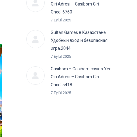
Giri Adresi – Casibom Giri
Gncel.6760
7 Eylül 2025
Sultan Games в Казахстане
Удобный вход и безопасная
игра.2044
7 Eylül 2025
Casibom – Casibom casino Yeni
Giri Adresi – Casibom Giri
Gncel.5418
7 Eylül 2025