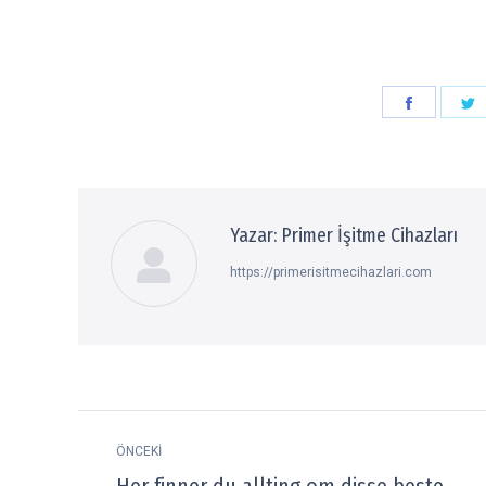
Paylaşın
P
Faceboo
T
Yazar:
Primer İşitme Cihazları
https://primerisitmecihazlari.com
Post
ÖNCEKI
navigation
Her finner du allting om disse beste