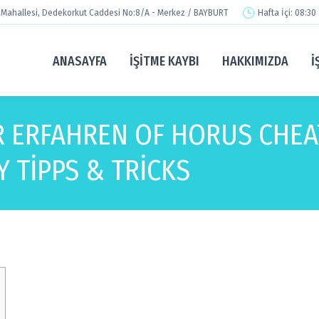
Mahallesi, Dedekorkut Caddesi No:8/A - Merkez / BAYBURT
Hafta İçi: 08:30
ANASAYFA
İŞITME KAYBI
HAKKIMIZDA
İ
 ERFAHREN OF HORUS CHEA
 TIPPS & TRICKS