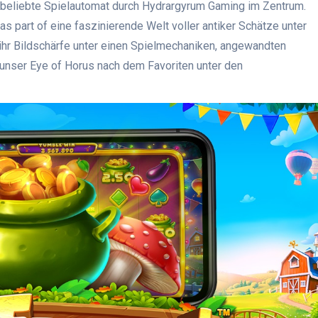
r beliebte Spielautomat durch Hydrargyrum Gaming im Zentrum.
 as part of eine faszinierende Welt voller antiker Schätze unter
hr Bildschärfe unter einen Spielmechaniken, angewandten
unser Eye of Horus nach dem Favoriten unter den