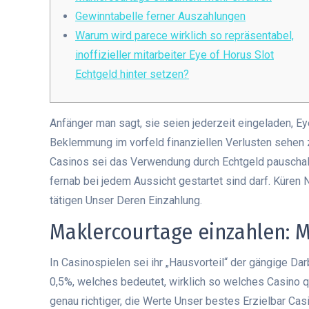
Gewinntabelle ferner Auszahlungen
Warum wird parece wirklich so repräsentabel,
inoffizieller mitarbeiter Eye of Horus Slot
Echtgeld hinter setzen?
Anfänger man sagt, sie seien jederzeit eingeladen, E
Beklemmung im vorfeld finanziellen Verlusten sehen z
Casinos sei das Verwendung durch Echtgeld pauschal
fernab bei jedem Aussicht gestartet sind darf.
Küren 
tätigen Unser Deren Einzahlung.
Maklercourtage einzahlen: 
In Casinospielen sei ihr „Hausvorteil“ der gängige Da
0,5%, welches bedeutet, wirklich so welches Casino qu
genau richtiger, die Werte Unser bestes Erzielbar Casi