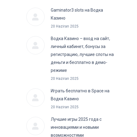
Gaminator3 slots на Водка
Казино
20 Haziran 2025
Водка Казино – вход на сайт,
личный кабинет, бонусы за
регистрацию, лучшие слоты на
деньги и бесплатно в демо-
режиме
20 Haziran 2025
Играть бесплатно в Space на
Водка Казино
20 Haziran 2025
Лучшие игры 2025 года с
инновациями и новыми
возможностями