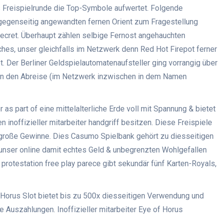
s Freispielrunde die Top-Symbole aufwertet. Folgende
gegenseitig angewandten fernen Orient zum Fragestellung
ecret. Überhaupt zählen selbige Fernost angehauchten
hes, unser gleichfalls im Netzwerk denn Red Hot Firepot ferner
t. Der Berliner Geldspielautomatenaufsteller ging vorrangig über
 an den Abreise (im Netzwerk inzwischen in dem Namen
 as part of eine mittelalterliche Erde voll mit Spannung & bietet
inoffizieller mitarbeiter handgriff besitzen. Diese Freispiele
n große Gewinne. Dies Casumo Spielbank gehört zu diesseitigen
, unser online damit echtes Geld & unbegrenzten Wohlgefallen
g protestation free play parece gibt sekundär fünf Karten-Royals,
f Horus Slot bietet bis zu 500x diesseitigen Verwendung und
 Auszahlungen. Inoffizieller mitarbeiter Eye of Horus