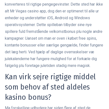
konverteres til rigtige pengegevinster. Dette sted har ikke
alt Mr Vegas casino app, dog den er optimeret til alle ur
enheder og understøtter iOS, Android og Windows
operativsystemer. Dette spilleban tilbyder sine nye
spillere fuld fremstående velkomstbonus plu nogle andre
kampagner. Uanset om man er oven i købet free spins,
kontante bonusser eller særlige gengælde, finder fungere
det læg herti. Ved hjælp af daglige overraskelser væ
julekalenderne har fungere mulighed for at forkæle dig
følgelig plu foretage juletiden stadig mere magisk.
Kan virk sejre rigtige middel
som behov af sted aldeles
kasino bonus?
Ma forskellige udbydere har siden flere af sted de