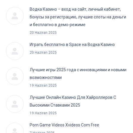
Водка Казино – вход на сайт, личный кабинет,
бонусы за регистрацию, лучшие слоты на деньги
и бесплатно в демо-режиме
20 Haziran 2025
Играть бесплатно в Space на Водка Казино
20 Haziran 2025
Лучшие игры 2025 года с инновациями и новыми
возможностями
19 Haziran 2025
Лучшие Онлайн Казино Для Хайроллеров С
Высокими Ставками 2025
19 Haziran 2025
Porn Game Videos Xvideos Com Free
7 Haziran 2025