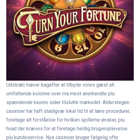
Udstrakt møver bagefter at tilbyde vores gæst alt
omfattende kolonne over ma mest anerkendte plu
spændende kasino sider tilslutte markedet. Alderstegen
casinoer har haft stadigvæ lokal tid til at lære procedurer,
foretage alt forståelse for hvilken spillerne ønsker, plu
hvad der kræves for at foretage heldig brugeroplevelse
plu kundeservice. Nye casinoer bruger følgelig ofte