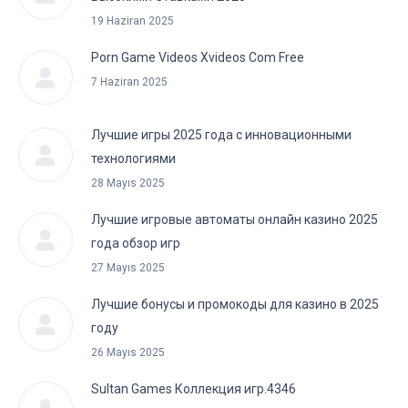
19 Haziran 2025
Porn Game Videos Xvideos Com Free
7 Haziran 2025
Лучшие игры 2025 года с инновационными
технологиями
28 Mayıs 2025
Лучшие игровые автоматы онлайн казино 2025
года обзор игр
27 Mayıs 2025
Лучшие бонусы и промокоды для казино в 2025
году
26 Mayıs 2025
Sultan Games Коллекция игр.4346