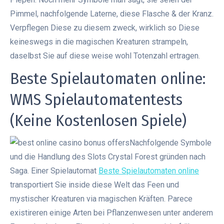
Pimmel, nachfolgende Laterne, diese Flasche & der Kranz.
Verpflegen Diese zu diesem zweck, wirklich so Diese
keineswegs in die magischen Kreaturen strampeln,
daselbst Sie auf diese weise wohl Totenzahl ertragen.
Beste Spielautomaten online:
WMS Spielautomatentests
(Keine Kostenlosen Spiele)
Nachfolgende Symbole
und die Handlung des Slots Crystal Forest gründen nach
Saga. Einer Spielautomat
Beste Spielautomaten online
transportiert Sie inside diese Welt das Feen und
mystischer Kreaturen via magischen Kräften. Parece
existireren einige Arten bei Pflanzenwesen unter anderem