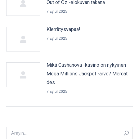
Out of Oz -elokuvan takana
7 Eylül 2025
Kierrätysvapaa!
7 Eylül 2025
Mikä Cashanova -kasino on nykyinen
Mega Millions Jackpot -arvo? Mercat
des
7 Eylül 2025
Arayın: