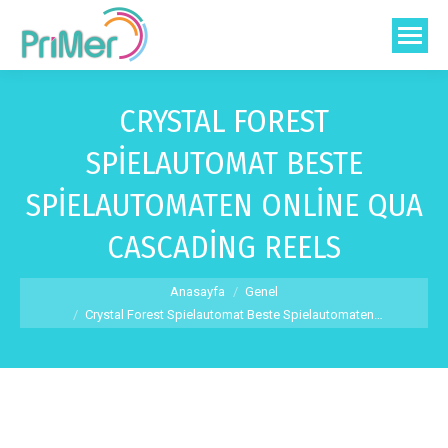
CRYSTAL FOREST
SPIELAUTOMAT BESTE
SPIELAUTOMATEN ONLINE QUA
CASCADING REELS
You are here:
Anasayfa
Genel
Crystal Forest Spielautomat Beste Spielautomaten…