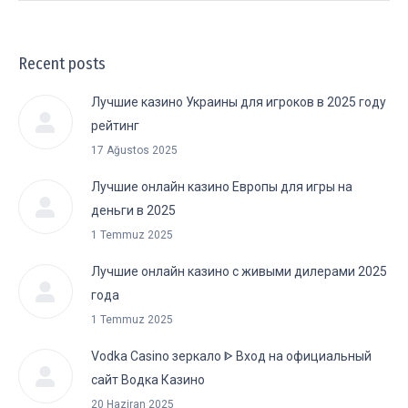
Recent posts
Лучшие казино Украины для игроков в 2025 году
рейтинг
17 Ağustos 2025
Лучшие онлайн казино Европы для игры на
деньги в 2025
1 Temmuz 2025
Лучшие онлайн казино с живыми дилерами 2025
года
1 Temmuz 2025
Vodka Casino зеркало ᐈ Вход на официальный
сайт Водка Казино
20 Haziran 2025