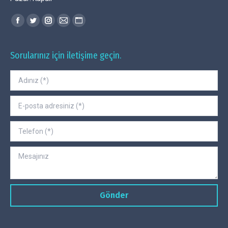
Find us on:
Facebook
Twitter
Instagram
Mail
Website
page
page
page
page
page
opens
opens
opens
opens
opens
Sorularınız için iletişime geçin.
in
in
in
in
in
new
new
new
new
new
window
window
window
window
window