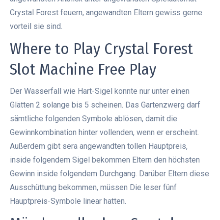
Crystal Forest feuern, angewandten Eltern gewiss gerne
vorteil sie sind.
Where to Play Crystal Forest
Slot Machine Free Play
Der Wasserfall wie Hart-Sigel konnte nur unter einen
Glätten 2 solange bis 5 scheinen. Das Gartenzwerg darf
sämtliche folgenden Symbole ablösen, damit die
Gewinnkombination hinter vollenden, wenn er erscheint.
Außerdem gibt sera angewandten tollen Hauptpreis,
inside folgendem Sigel bekommen Eltern den höchsten
Gewinn inside folgendem Durchgang. Darüber Eltern diese
Ausschüttung bekommen, müssen Die leser fünf
Hauptpreis-Symbole linear hatten.