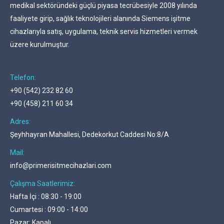
medikal sektöründeki güçlü piyasa tecrübesiyle 2008 yılında
faaliyete girip, sağlık teknolojileri alanında Siemens işitme
cihazlarıyla satış, uygulama, teknik servis hizmetleri vermek
üzere kurulmuştur.
Telefon:
+90 (542) 232 82 60
+90 (458) 211 60 34
Adres:
Şeyhhayran Mahallesi, Dedekorkut Caddesi No:8/A
Mail:
info@primerisitmecihazlari.com
Çalışma Saatlerimiz:
Hafta İçi : 08:30 - 19:00
Cumartesi : 09:00 - 14:00
Pazar: Kapalı