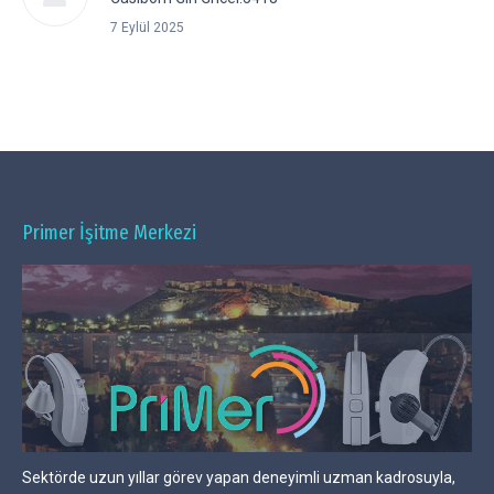
7 Eylül 2025
Primer İşitme Merkezi
Sektörde uzun yıllar görev yapan deneyimli uzman kadrosuyla,