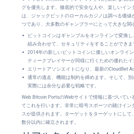
グを優先します。徹底的で安全な人や、楽しいイン
は、ジャックビットのローカルカジノは調べる価値が
つであり、大多数のギャンブラーにとって大きな関
ビットコインはギャンブルをオンラインで変換し
組み合わせて、セキュリティをすることができま
2014年の新しいビットコインに優しいオンライ
ティークプレイヤーが同様に行くための優れたイ
エリートアソシエイトになり、最新のCloudBet Ac
通常の逃走、機能は制約を締めます。そして、別
実際には余分な必要な戦略です。
Web Bitcoin PortsのWebサイトで情報に
てこれを行います。非常に暗号スポーツの賭けイン
スが提供されます。ターゲットをターゲットにして
数分以内に確立されます。