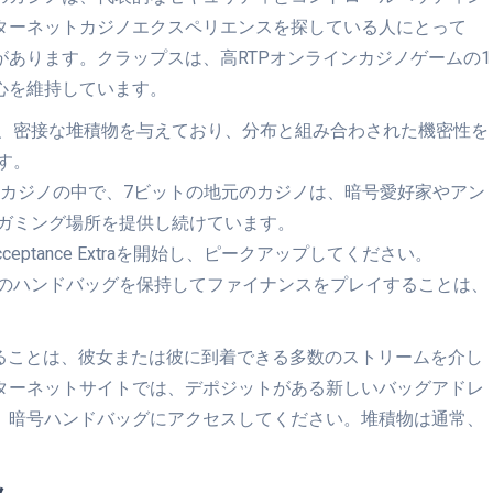
ターネットカジノエクスペリエンスを探している人にとって
あります。クラップスは、高RTPオンラインカジノゲームの1
心を維持しています。
、密接な堆積物を与えており、分布と組み合わされた機密性を
す。
ンカジノの中で、7ビットの地元のカジノは、暗号愛好家やアン
ガミング場所を提供し続けています。
ceptance Extraを開始し、ピークアップしてください。
のハンドバッグを保持してファイナンスをプレイすることは、
基づいていることは、彼女または彼に到着できる多数のストリームを介し
ターネットサイトでは、デポジットがある新しいバッグアドレ
、暗号ハンドバッグにアクセスしてください。堆積物は通常、