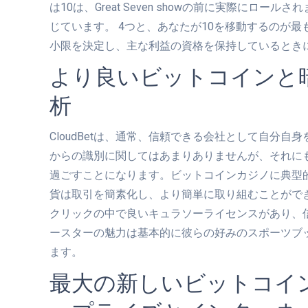
は10は、Great Seven showの前に実際に
じています。 4つと、あなたが10を移動するのが
小限を決定し、主な利益の資格を保持しているとき
より良いビットコインと
析
CloudBetは、通常、信頼できる会社として自分
からの識別に関してはあまりありませんが、それに
過ごすことになります。ビットコインカジノに典型
貨は取引を簡素化し、より簡単に取り組むことができ
クリックの中で良いキュラソーライセンスがあり、
ースターの魅力は基本的に彼らの好みのスポーツブ
ます。
最大の新しいビットコイ