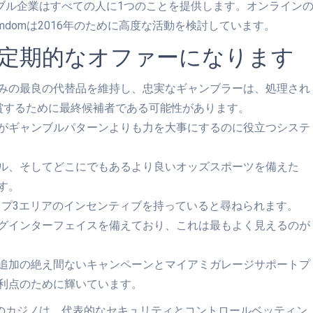
ブル企業はすべての人に1つのことを提供します。オンライン
domは2016年のために高度な活動を検討しています。
は定期的なオファーになります
証済みの最良の代替品を維持し、忠実なギャンブラーは、処理され
賞するために最終候補者である可能性があります。
がギャンブルパターンよりも力を大事にするのに役立つシステ
ル、そしてどこにでもあるより良いオッズスポーツを備えた
です。
テップ3エリアのインセンティブを持っていると尋ねられます。
ィングインターフェイスを備えており、これは最もよく見えるのが
追加の絶え間ないキャンペーンとマイアミガレージサポートプ
利点のために輝いています。
のカジノは、代表的なセキュリティとコントロールベッティン