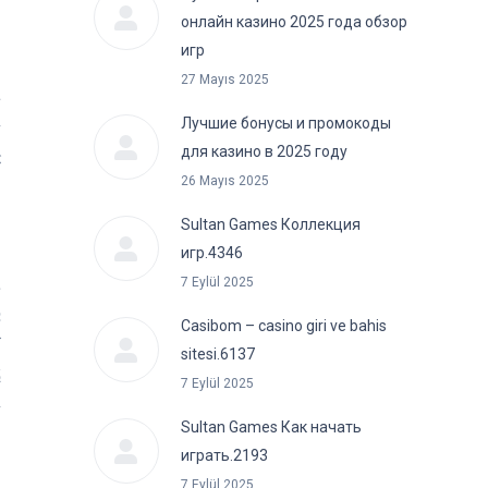
онлайн казино 2025 года обзор
игр
27 Mayıs 2025
賭
Лучшие бонусы и промокоды
有
для казино в 2025 году
が
26 Mayıs 2025
。
ら
Sultan Games Коллекция
す
игр.4346
ユ
7 Eylül 2025
続
Casibom – casino giri ve bahis
ズ
sitesi.6137
感
7 Eylül 2025
評
Sultan Games Как начать
играть.2193
7 Eylül 2025