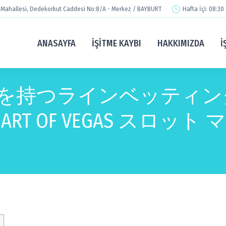
Mahallesi, Dedekorkut Caddesi No:8/A - Merkez / BAYBURT
Hafta İçi: 08:30
ANASAYFA
İŞITME KAYBI
HAKKIMIZDA
İ
号通貨を持つラインベッティン
T OF VEGAS スロット 