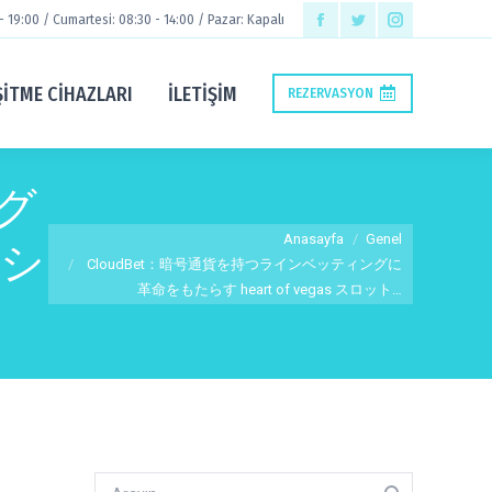
 - 19:00 / Cumartesi: 08:30 - 14:00 / Pazar: Kapalı
Facebook
Twitter
Instagram
page
page
page
ŞİTME CİHAZLARI
İLETIŞIM
REZERVASYON
opens
opens
opens
in
in
in
new
new
new
グ
window
window
window
You are here:
Anasayfa
Genel
マシ
CloudBet：暗号通貨を持つラインベッティングに
革命をもたらす heart of vegas スロット…
Arayın: