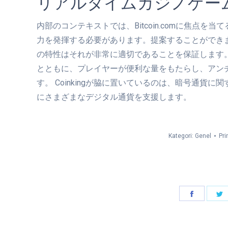
リアルタイムカジノゲー
内部のコンテキストでは、Bitcoin.comに焦点
力を発揮する必要があります。提案することができ
の特性はそれが非常に適切であることを保証します
とともに、プレイヤーが便利な量をもたらし、アン
す。 Coinkingが脇に置いているのは、暗号通
にさまざまなデジタル通貨を支援します。
Kategori:
Genel
Pri
Paylaşın
P
Faceboo
T