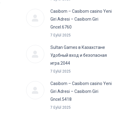
の
Casibom – Casibom casino Yeni
Giri Adresi – Casibom Giri
Gncel.6760
7 Eylül 2025
Sultan Games в Казахстане
Удобный вход и безопасная
игра.2044
7 Eylül 2025
Casibom – Casibom casino Yeni
Giri Adresi – Casibom Giri
Gncel.5418
7 Eylül 2025