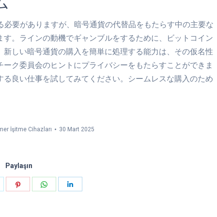
ム
を当てる必要がありますが、暗号通貨の代替品をもたらす中の主要な
ます。ラインの動機でギャンブルをするために、ビットコイン
。新しい暗号通貨の購入を簡単に処理する能力は、その仮名性
チーク委員会のヒントにプライバシーをもたらすことができま
貨に関する良い仕事を試してみてください。シームレスな購入のため
mer İşitme Cihazları
30 Mart 2025
Paylaşın
aylaşın
Paylaşın
Paylaşın
Paylaşın
k
witter
Pinterest
WhatsApp
LinkedIn