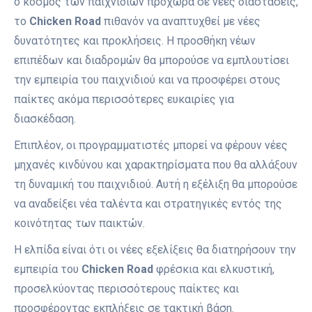
ο κόσμος των παιχνιδιών προχωρά σε νέες διαστάσεις,
το
Chicken Road
πιθανόν να αναπτυχθεί με νέες
δυνατότητες και προκλήσεις. Η προσθήκη νέων
επιπέδων και διαδρομών θα μπορούσε να εμπλουτίσει
την εμπειρία του παιχνιδιού και να προσφέρει στους
παίκτες ακόμα περισσότερες ευκαιρίες για
διασκέδαση.
Επιπλέον, οι προγραμματιστές μπορεί να φέρουν νέες
μηχανές κινδύνου και χαρακτηρίσματα που θα αλλάξουν
τη δυναμική του παιχνιδιού. Αυτή η εξέλιξη θα μπορούσε
να αναδείξει νέα ταλέντα και στρατηγικές εντός της
κοινότητας των παικτών.
Η ελπίδα είναι ότι οι νέες εξελίξεις θα διατηρήσουν την
εμπειρία του
Chicken Road
φρέσκια και ελκυστική,
προσελκύοντας περισσότερους παίκτες και
προσφέροντας εκπλήξεις σε τακτική βάση.