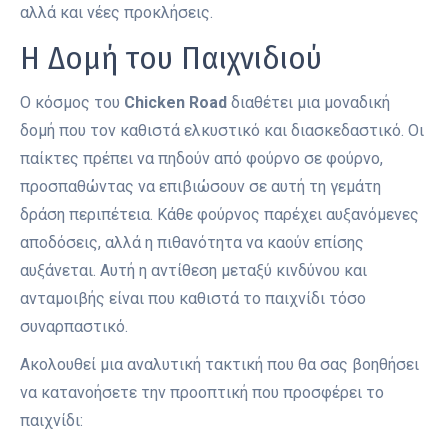
αλλά και νέες προκλήσεις.
Η Δομή του Παιχνιδιού
Ο κόσμος του
Chicken Road
διαθέτει μια μοναδική
δομή που τον καθιστά ελκυστικό και διασκεδαστικό. Οι
παίκτες πρέπει να πηδούν από φούρνο σε φούρνο,
προσπαθώντας να επιβιώσουν σε αυτή τη γεμάτη
δράση περιπέτεια. Κάθε φούρνος παρέχει αυξανόμενες
αποδόσεις, αλλά η πιθανότητα να καούν επίσης
αυξάνεται. Αυτή η αντίθεση μεταξύ κινδύνου και
ανταμοιβής είναι που καθιστά το παιχνίδι τόσο
συναρπαστικό.
Ακολουθεί μια αναλυτική τακτική που θα σας βοηθήσει
να κατανοήσετε την προοπτική που προσφέρει το
παιχνίδι: