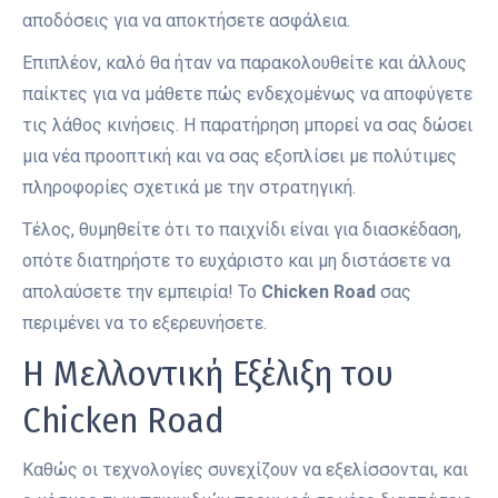
αποδόσεις για να αποκτήσετε ασφάλεια.
Επιπλέον, καλό θα ήταν να παρακολουθείτε και άλλους
παίκτες για να μάθετε πώς ενδεχομένως να αποφύγετε
τις λάθος κινήσεις. Η παρατήρηση μπορεί να σας δώσει
μια νέα προοπτική και να σας εξοπλίσει με πολύτιμες
πληροφορίες σχετικά με την στρατηγική.
Τέλος, θυμηθείτε ότι το παιχνίδι είναι για διασκέδαση,
οπότε διατηρήστε το ευχάριστο και μη διστάσετε να
απολαύσετε την εμπειρία! Το
Chicken Road
σας
περιμένει να το εξερευνήσετε.
Η Μελλοντική Εξέλιξη του
Chicken Road
Καθώς οι τεχνολογίες συνεχίζουν να εξελίσσονται, και