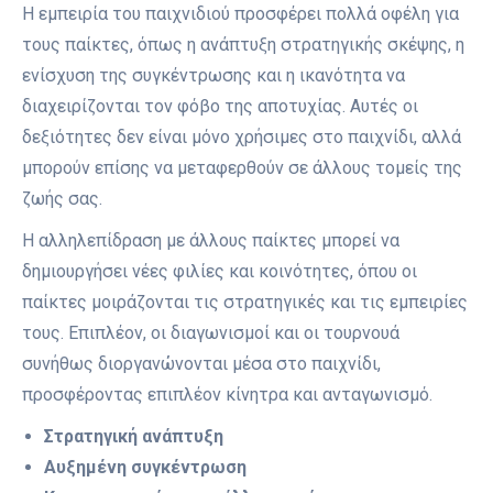
Η εμπειρία του παιχνιδιού προσφέρει πολλά οφέλη για
τους παίκτες, όπως η ανάπτυξη στρατηγικής σκέψης, η
ενίσχυση της συγκέντρωσης και η ικανότητα να
διαχειρίζονται τον φόβο της αποτυχίας. Αυτές οι
δεξιότητες δεν είναι μόνο χρήσιμες στο παιχνίδι, αλλά
μπορούν επίσης να μεταφερθούν σε άλλους τομείς της
ζωής σας.
Η αλληλεπίδραση με άλλους παίκτες μπορεί να
δημιουργήσει νέες φιλίες και κοινότητες, όπου οι
παίκτες μοιράζονται τις στρατηγικές και τις εμπειρίες
τους. Επιπλέον, οι διαγωνισμοί και οι τουρνουά
συνήθως διοργανώνονται μέσα στο παιχνίδι,
προσφέροντας επιπλέον κίνητρα και ανταγωνισμό.
Στρατηγική ανάπτυξη
Αυξημένη συγκέντρωση