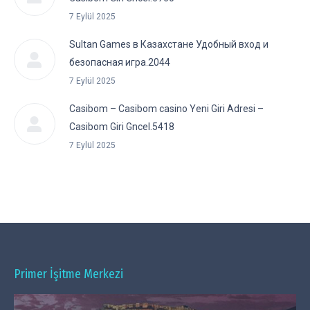
7 Eylül 2025
Sultan Games в Казахстане Удобный вход и
безопасная игра.2044
7 Eylül 2025
Casibom – Casibom casino Yeni Giri Adresi –
Casibom Giri Gncel.5418
7 Eylül 2025
Primer İşitme Merkezi