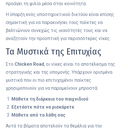
προάγει τη φιλία μέσα στην κοινότητα.
Η ύπαρξη ενός υποστηρικτικού δικτύου είναι επίσης
σημαντική για να παρακινήσει τους παίκτες να
βελτιώνουν συνεχώς τις ικανότητές τους και να
αναζητούν την προοπτική για περισσότερες νίκες.
Τα Μυστικά της Επιτυχίας
Στο
Chicken Road
, οι νίκες είναι το αποτέλεσμα της
στρατηγικής και της υπομονής. Υπάρχουν ορισμένα
μυστικά που οι πιο επιτυχημένοι παίκτες
χρησιμοποιούν για να παραμείνουν μπροστά:
Μάθετε τη διάρκεια του παιχνιδιού
Εξετάστε πότε να ρισκάρετε
Μάθετε από τα λάθη σας
Αυτά τα βήματα αποτελούν τα θεμέλια για την