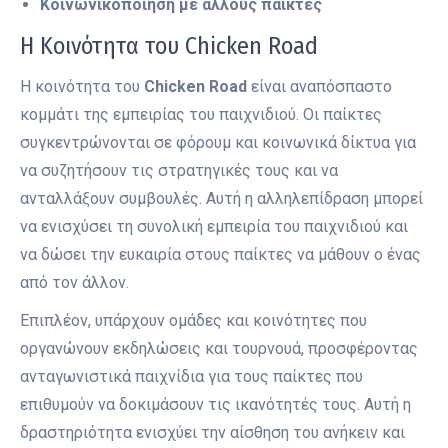
Κοινωνικοποίηση με άλλους παίκτες
Η Κοινότητα του Chicken Road
Η κοινότητα του
Chicken Road
είναι αναπόσπαστο
κομμάτι της εμπειρίας του παιχνιδιού. Οι παίκτες
συγκεντρώνονται σε φόρουμ και κοινωνικά δίκτυα για
να συζητήσουν τις στρατηγικές τους και να
ανταλλάξουν συμβουλές. Αυτή η αλληλεπίδραση μπορεί
να ενισχύσει τη συνολική εμπειρία του παιχνιδιού και
να δώσει την ευκαιρία στους παίκτες να μάθουν ο ένας
από τον άλλον.
Επιπλέον, υπάρχουν ομάδες και κοινότητες που
οργανώνουν εκδηλώσεις και τουρνουά, προσφέροντας
ανταγωνιστικά παιχνίδια για τους παίκτες που
επιθυμούν να δοκιμάσουν τις ικανότητές τους. Αυτή η
δραστηριότητα ενισχύει την αίσθηση του ανήκειν και