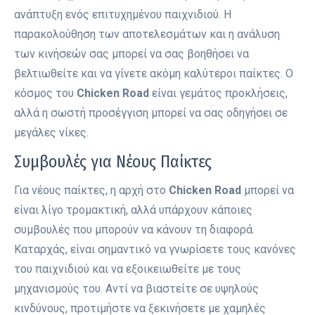
ανάπτυξη ενός επιτυχημένου παιχνιδιού. Η
παρακολούθηση των αποτελεσμάτων και η ανάλυση
των κινήσεών σας μπορεί να σας βοηθήσει να
βελτιωθείτε και να γίνετε ακόμη καλύτεροι παίκτες. Ο
κόσμος του
Chicken Road
είναι γεμάτος προκλήσεις,
αλλά η σωστή προσέγγιση μπορεί να σας οδηγήσει σε
μεγάλες νίκες.
Συμβουλές για Νέους Παίκτες
Για νέους παίκτες, η αρχή στο
Chicken Road
μπορεί να
είναι λίγο τρομακτική, αλλά υπάρχουν κάποιες
συμβουλές που μπορούν να κάνουν τη διαφορά.
Καταρχάς, είναι σημαντικό να γνωρίσετε τους κανόνες
του παιχνιδιού και να εξοικειωθείτε με τους
μηχανισμούς του. Αντί να βιαστείτε σε υψηλούς
κινδύνους, προτιμήστε να ξεκινήσετε με χαμηλές