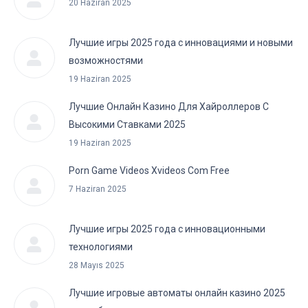
20 Haziran 2025
Лучшие игры 2025 года с инновациями и новыми
возможностями
19 Haziran 2025
Лучшие Онлайн Казино Для Хайроллеров С
Высокими Ставками 2025
19 Haziran 2025
Porn Game Videos Xvideos Com Free
7 Haziran 2025
Лучшие игры 2025 года с инновационными
технологиями
28 Mayıs 2025
Лучшие игровые автоматы онлайн казино 2025