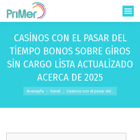
CASINOS CON EL PASAR DEL
TIEMPO BONOS SOBRE GIROS
SIN CARGO LISTA ACTUALIZADO
ACERCA DE 2025
You are here:
Anasayfa
Genel
Casinos con el pasar del…