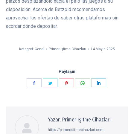
plazos desplazándolo hacia el pelo las juegos a su
disposición. Acerca de Betzoid recomendamos
aprovechar las ofertas de saber otras plataformas sin
acordar dónde depositar.
Kategori:
Genel
Primer İşitme Cihazları
14 Mayıs 2025
Paylaşın
Paylaşın
Paylaşın
Paylaşın
Paylaşın
Paylaşın
Facebook
Twitter
Pinterest
WhatsApp
LinkedIn
Yazar:
Primer İşitme Cihazları
https://primerisitmecihazlari.com