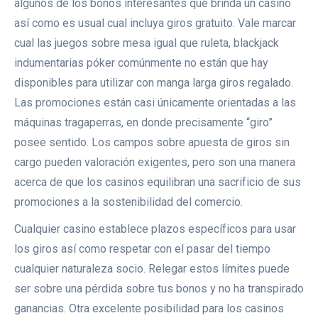
algunos de los bonos interesantes que brinda un casino
así­ como es usual cual incluya giros gratuito.
Vale marcar
cual las juegos sobre mesa igual que ruleta, blackjack
indumentarias póker comúnmente no están que hay
disponibles para utilizar con manga larga giros regalado.
Las promociones están casi únicamente orientadas a las
máquinas tragaperras, en donde precisamente “giro”
posee sentido. Los campos sobre apuesta de giros sin
cargo pueden valoración exigentes, pero son una manera
acerca de que los casinos equilibran una sacrificio de sus
promociones a la sostenibilidad del comercio.
Cualquier casino establece plazos específicos para usar
los giros así­ como respetar con el pasar del tiempo
cualquier naturaleza socio. Relegar estos límites puede
ser sobre una pérdida sobre tus bonos y no ha transpirado
ganancias. Otra excelente posibilidad para los casinos