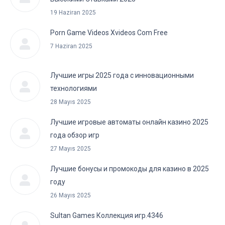
19 Haziran 2025
Porn Game Videos Xvideos Com Free
7 Haziran 2025
Лучшие игры 2025 года с инновационными
технологиями
28 Mayıs 2025
Лучшие игровые автоматы онлайн казино 2025
года обзор игр
27 Mayıs 2025
Лучшие бонусы и промокоды для казино в 2025
году
26 Mayıs 2025
Sultan Games Коллекция игр.4346