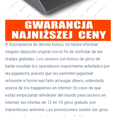
A discrepancia de demás bonos, no tienes efectuar
ninguno depósito original con el fin de disfrutar de las
tiradas gratuitas. Los casinos con bonos de giros de
balde resultan los operadores mayormente anhelados por
las jugadores, puesto que les permiten juguetear
referente a forma real falto arriesgar dinero, sobretodo
acerca de los tragaperras en internet. En caso de que
estás empezando alrededor del mundo para casinos en
internet, las ofertas de 12 en 10 giros gratuito son
maravillosas anónima. Las promociones suelen ser giros