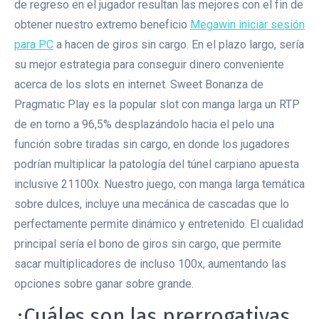
de regreso en el jugador resultan las mejores con el fin de
obtener nuestro extremo beneficio
Megawin iniciar sesión
para PC
a hacen de giros sin cargo. En el plazo largo, serí­a
su mejor estrategia para conseguir dinero conveniente
acerca de los slots en internet. Sweet Bonanza de
Pragmatic Play es la popular slot con manga larga un RTP
de en torno a 96,5% desplazándolo hacia el pelo una
función sobre tiradas sin cargo, en donde los jugadores
podrían multiplicar la patologí­a del túnel carpiano apuesta
inclusive 21100x. Nuestro juego, con manga larga temática
sobre dulces, incluye una mecánica de cascadas que lo
perfectamente permite dinámico y entretenido. El cualidad
principal serí­a el bono de giros sin cargo, que permite
sacar multiplicadores de incluso 100x, aumentando las
opciones sobre ganar sobre grande.
¿Cuáles son las prerrogativas