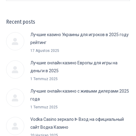
Recent posts
Лучшие казино Украины для игроков в 2025 году
рейтинг
17 Ağustos 2025
Лучшие онлайн казино Европы для игры на
деньги в 2025
1 Temmuz 2025
Лучшие онлайн казино с живыми дилерами 2025
года
1 Temmuz 2025
Vodka Casino зеркало ᐈ Вход на официальный
сайт Водка Казино
20 Haziran 2025