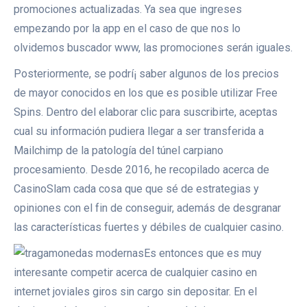
promociones actualizadas. Ya sea que ingreses
empezando por la app en el caso de que nos lo
olvidemos buscador www, las promociones serán iguales.
Posteriormente, se podrí¡ saber algunos de los precios
de mayor conocidos en los que es posible utilizar Free
Spins. Dentro del elaborar clic para suscribirte, aceptas
cual su información pudiera llegar a ser transferida a
Mailchimp de la patologí­a del túnel carpiano
procesamiento. Desde 2016, he recopilado acerca de
CasinoSlam cada cosa que que sé de estrategias y
opiniones con el fin de conseguir, además de desgranar
las características fuertes y débiles de cualquier casino.
Es entonces que es muy
interesante competir acerca de cualquier casino en
internet joviales giros sin cargo sin depositar. En el