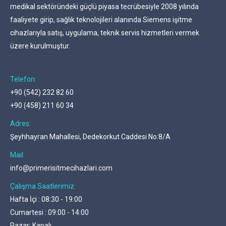
medikal sektöründeki güçlü piyasa tecrübesiyle 2008 yılında
faaliyete girip, sağlık teknolojileri alanında Siemens işitme
cihazlarıyla satış, uygulama, teknik servis hizmetleri vermek
üzere kurulmuştur.
Telefon:
+90 (542) 232 82 60
+90 (458) 211 60 34
Adres:
Şeyhhayran Mahallesi, Dedekorkut Caddesi No:8/A
Mail:
info@primerisitmecihazlari.com
Çalışma Saatlerimiz:
Hafta İçi : 08:30 - 19:00
Cumartesi : 09:00 - 14:00
Pazar: Kapalı