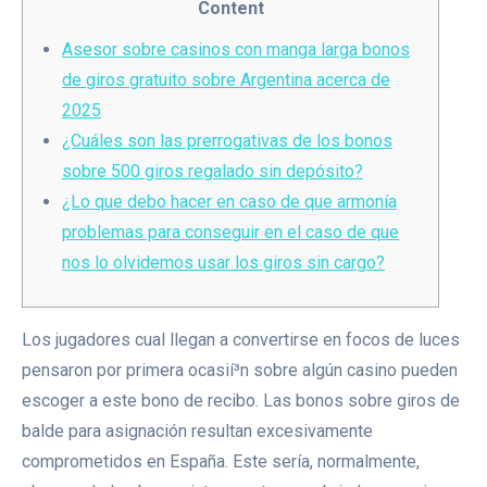
Content
Asesor sobre casinos con manga larga bonos
de giros gratuito sobre Argentina acerca de
2025
¿Cuáles son las prerrogativas de los bonos
sobre 500 giros regalado sin depósito?
¿Lo que debo hacer en caso de que armonía
problemas para conseguir en el caso de que
nos lo olvidemos usar los giros sin cargo?
Los jugadores cual llegan a convertirse en focos de luces
pensaron por primera ocasií³n sobre algún casino pueden
escoger a este bono de recibo. Las bonos sobre giros de
balde para asignación resultan excesivamente
comprometidos en España. Este serí­a, normalmente,