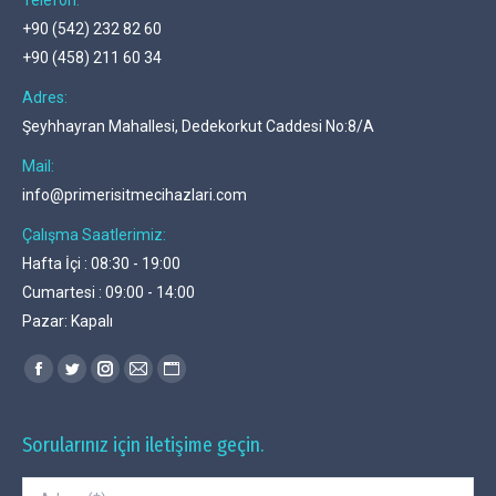
+90 (542) 232 82 60
+90 (458) 211 60 34
Adres:
Şeyhhayran Mahallesi, Dedekorkut Caddesi No:8/A
Mail:
info@primerisitmecihazlari.com
Çalışma Saatlerimiz:
Hafta İçi : 08:30 - 19:00
Cumartesi : 09:00 - 14:00
Pazar: Kapalı
Find us on:
Facebook
Twitter
Instagram
Mail
Website
page
page
page
page
page
opens
opens
opens
opens
opens
Sorularınız için iletişime geçin.
in
in
in
in
in