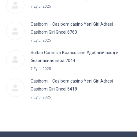
7 Eylül 2025
Casibom – Casibom casino Yeni Giri Adresi –
Casibom Giri Gncel.6760
7 Eylül 2025
Sultan Games в Казахстане Удобный вход и
безопасная игра.2044
7 Eylül 2025
Casibom – Casibom casino Yeni Giri Adresi –
Casibom Giri Gncel.5418
7 Eylül 2025