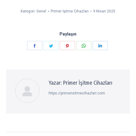
Kategori:
Genel
Primer İşitme Cihazları
9 Nisan 2025
Paylaşın
Paylaşın
Paylaşın
Paylaşın
Paylaşın
Paylaşın
Facebook
Twitter
Pinterest
WhatsApp
LinkedIn
Yazar:
Primer İşitme Cihazları
https://primerisitmecihazlari.com