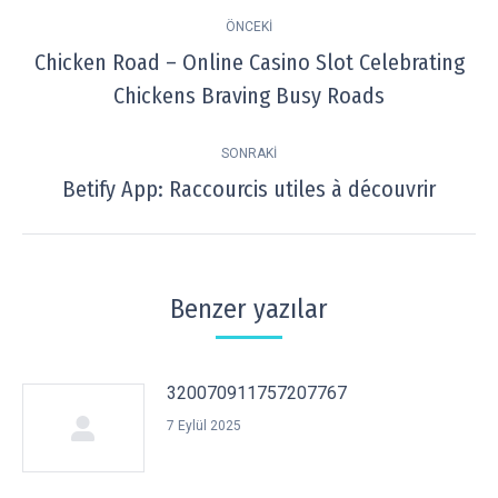
Post
ÖNCEKI
navigation
Chicken Road – Online Casino Slot Celebrating
Previous
Chickens Braving Busy Roads
post:
SONRAKI
Betify App: Raccourcis utiles à découvrir
Next
post:
Benzer yazılar
320070911757207767
7 Eylül 2025