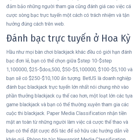
đảm bảo những người tham gia cũng đánh giá cao việc cá
cược sòng bạc trực tuyến một cách có trách nhiệm và tận
hưởng đúng cách trên web.
Đánh bạc trực tuyến ở Hoa Kỳ
Hầu như mọi bàn chơi blackjack khác đều có giới hạn đánh
bạc đơn lẻ, bạn có thể chọn giữa $step 10-$step
1,100000, $25-$dos,500, $50-$5,100000, $100-$5,100 và
bạn sẽ có $250-$10,100 ấn tượng. BetUS là doanh nghiệp
đánh bạc blackjack trực tuyến lớn nhất nói chung nhờ vào
phần thưởng blackjack cụ thể cao hơn, một loạt lớn các tựa
game blackjack và bạn có thể thường xuyên tham gia các
cuộc thi blackjack. Paper Media Classification nhận tiền
mặt an toàn từ những người làm việc cá cược thể thao và
bạn có thể đặt cược đối tác để sở hữu các hướng dẫn về
khán giả. Phòng tin tức Newsprint Media Classification