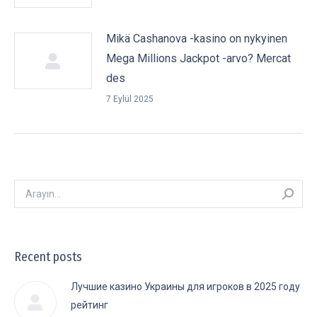
Mikä Cashanova -kasino on nykyinen
Mega Millions Jackpot -arvo? Mercat
des
7 Eylül 2025
Arayın:
Recent posts
Лучшие казино Украины для игроков в 2025 году
рейтинг