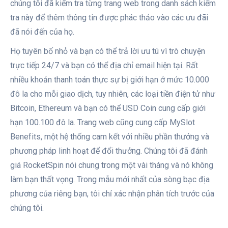
chúng tôi đã kiểm tra từng trang web trong danh sách kiểm
tra này để thêm thông tin được phác thảo vào các ưu đãi
đã nói đến của họ.
Họ tuyên bố nhỏ và bạn có thể trả lời ưu tú vì trò chuyện
trực tiếp 24/7 và bạn có thể địa chỉ email hiện tại. Rất
nhiều khoản thanh toán thực sự bị giới hạn ở mức 10.000
đô la cho mỗi giao dịch, tuy nhiên, các loại tiền điện tử như
Bitcoin, Ethereum và bạn có thể USD Coin cung cấp giới
hạn 100.100 đô la. Trang web cũng cung cấp MySlot
Benefits, một hệ thống cam kết với nhiều phần thưởng và
phương pháp linh hoạt để đổi thưởng. Chúng tôi đã đánh
giá RocketSpin nói chung trong một vài tháng và nó không
làm bạn thất vọng. Trong mẫu mới nhất của sòng bạc địa
phương của riêng bạn, tôi chỉ xác nhận phân tích trước của
chúng tôi.