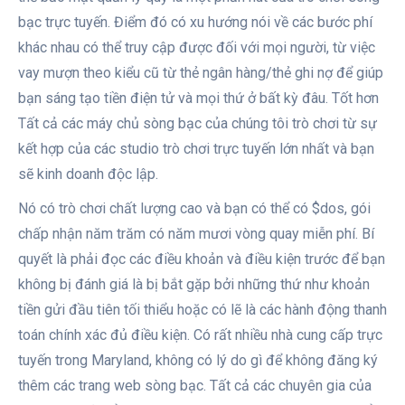
bạc trực tuyến. Điểm đó có xu hướng nói về các bước phí
khác nhau có thể truy cập được đối với mọi người, từ việc
vay mượn theo kiểu cũ từ thẻ ngân hàng/thẻ ghi nợ để giúp
bạn sáng tạo tiền điện tử và mọi thứ ở bất kỳ đâu. Tốt hơn
Tất cả các máy chủ sòng bạc của chúng tôi trò chơi từ sự
kết hợp của các studio trò chơi trực tuyến lớn nhất và bạn
sẽ kinh doanh độc lập.
Nó có trò chơi chất lượng cao và bạn có thể có $dos, gói
chấp nhận năm trăm có năm mươi vòng quay miễn phí. Bí
quyết là phải đọc các điều khoản và điều kiện trước để bạn
không bị đánh giá là bị bắt gặp bởi những thứ như khoản
tiền gửi đầu tiên tối thiểu hoặc có lẽ là các hành động thanh
toán chính xác đủ điều kiện. Có rất nhiều nhà cung cấp trực
tuyến trong Maryland, không có lý do gì để không đăng ký
thêm các trang web sòng bạc. Tất cả các chuyên gia của