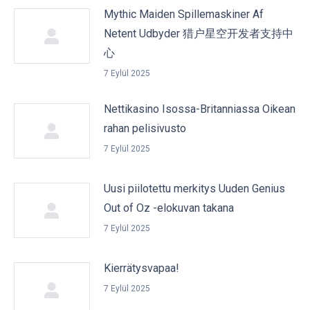
Mythic Maiden Spillemaskiner Af
Netent Udbyder 猎户星空开发者支持中
心
7 Eylül 2025
Nettikasino Isossa-Britanniassa Oikean
rahan pelisivusto
7 Eylül 2025
Uusi piilotettu merkitys Uuden Genius
Out of Oz -elokuvan takana
7 Eylül 2025
Kierrätysvapaa!
7 Eylül 2025