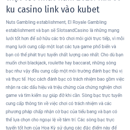
ku casino link vào kubet
Nuts Gambling establishment, El Royale Gambling
establishment và bạn sẽ SlotsandCasino là những mạng
lưới tốt hơn để sở hữu các trò chơi môi giới trực tiếp, vì mỗi
mạng lưới cung cấp một loạt các tựa game phổ biến và
bạn có thể phát trực tuyến chất lượng cao nhất. Cho dù bạn
muốn chơi blackjack, roulette hay baccarat, những sòng
bạc như vậy đều cung cấp một môi trường đánh bạc thú vị
và thực tế. Học cách đánh bạc có trách nhiệm bao gồm việc
nhận ra các dấu hiệu và triệu chứng của chứng nghiện chơi
game và tìm kiếm sự giúp đỡ khi cần. Sòng bạc trực tuyến
cung cấp thông tin về việc chơi có trách nhiệm và các
phương pháp chấp nhận cờ bạc của tiểu bang và bạn có
thể lựa chọn cho ngoại lệ về tâm trí. Các sòng bạc trực
tuyến tốt hơn của Hoa Kỳ sử dụng các đặc điểm này để