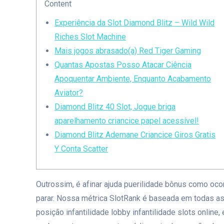
Content
Experiência da Slot Diamond Blitz – Wild Wild
Riches Slot Machine
Mais jogos abrasado(a) Red Tiger Gaming
Quantas Apostas Posso Atacar Ciência
Apoquentar Ambiente, Enquanto Acabamento
Aviator?
Diamond Blitz 40 Slot, Jogue briga
aparelhamento criancice papel acessível!
Diamond Blitz Ademane Criancice Giros Gratis
Y Conta Scatter
Outrossim, é afinar ajuda puerilidade bônus como o
parar. Nossa métrica SlotRank é baseada em todas 
posição infantilidade lobby infantilidade slots online,