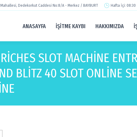
Mahallesi, Dedekorkut Caddesi No:8/A - Merkez / BAYBURT
Hafta İçi: 08:30
ANASAYFA
İŞITME KAYBI
HAKKIMIZDA
İ
 RICHES SLOT MACHINE ENT
ND BLITZ 40 SLOT ONLINE 
INE