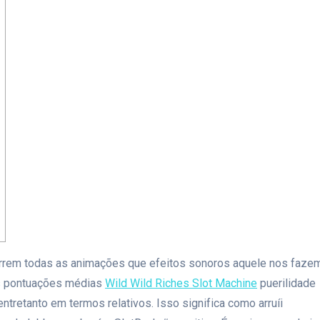
correm todas as animações que efeitos sonoros aquele nos faze
as pontuações médias
Wild Wild Riches Slot Machine
puerilidade
 entretanto em termos relativos. Isso significa como arruíi