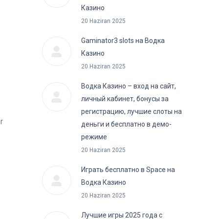
Казино
20 Haziran 2025
Gaminator3 slots на Водка
Казино
20 Haziran 2025
Водка Казино – вход на сайт,
личный кабинет, бонусы за
регистрацию, лучшие слоты на
r
деньги и бесплатно в демо-
режиме
20 Haziran 2025
Играть бесплатно в Space на
Водка Казино
20 Haziran 2025
Лучшие игры 2025 года с