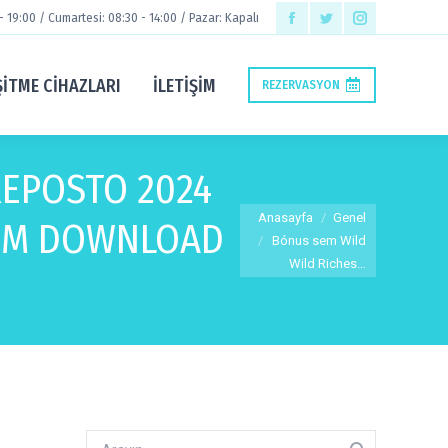
 - 19:00 / Cumartesi: 08:30 - 14:00 / Pazar: Kapalı
Facebook
Twitter
Instagram
page
page
page
ŞİTME CİHAZLARI
İLETIŞIM
REZERVASYON
opens
opens
opens
in
in
in
new
new
new
REPOSTO 2024
window
window
window
You are here:
Anasayfa
Genel
SEM DOWNLOAD
Bónus sem Wild
Wild Riches…
Arayın: