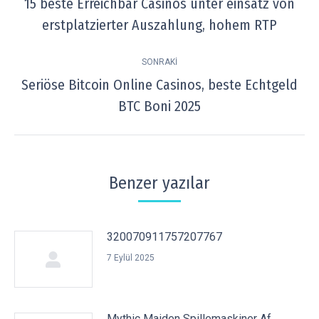
15 beste Erreichbar Casinos unter einsatz von
Previous
erstplatzierter Auszahlung, hohem RTP
post:
SONRAKI
Seriöse Bitcoin Online Casinos, beste Echtgeld
Next
BTC Boni 2025
post:
Benzer yazılar
320070911757207767
7 Eylül 2025
Mythic Maiden Spillemaskiner Af