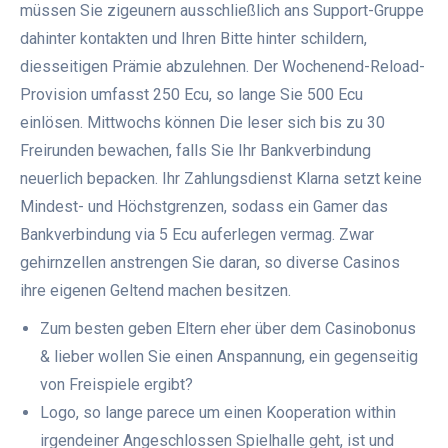
müssen Sie zigeunern ausschließlich ans Support-Gruppe
dahinter kontakten und Ihren Bitte hinter schildern,
diesseitigen Prämie abzulehnen. Der Wochenend-Reload-
Provision umfasst 250 Ecu, so lange Sie 500 Ecu
einlösen. Mittwochs können Die leser sich bis zu 30
Freirunden bewachen, falls Sie Ihr Bankverbindung
neuerlich bepacken. Ihr Zahlungsdienst Klarna setzt keine
Mindest- und Höchstgrenzen, sodass ein Gamer das
Bankverbindung via 5 Ecu auferlegen vermag. Zwar
gehirnzellen anstrengen Sie daran, so diverse Casinos
ihre eigenen Geltend machen besitzen.
Zum besten geben Eltern eher über dem Casinobonus
& lieber wollen Sie einen Anspannung, ein gegenseitig
von Freispiele ergibt?
Logo, so lange parece um einen Kooperation within
irgendeiner Angeschlossen Spielhalle geht, ist und