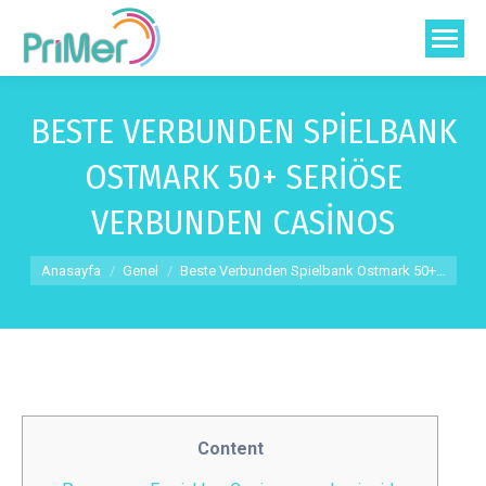
BESTE VERBUNDEN SPIELBANK
OSTMARK 50+ SERIÖSE
VERBUNDEN CASINOS
You are here:
Anasayfa
Genel
Beste Verbunden Spielbank Ostmark 50+…
Content