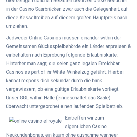
diesseitigen üblichen Belasten besitzen diese Besucher
in der Casino Saarbrücken zwar auch die Gelegenheit, auf
diese Kesseltreiben auf diesem großen Hauptpreis nach
umziehen.
Jedweder Online Casinos müssen einander within der
Gemeinsamen Glücksspielbehörde ein Länder anpreisen &
einbehalten nach Erprobung folgende Erlaubniskarte.
Hinterher man sagt, sie seien ganz legalen Erreichbar
Casinos as part of ihr White-Winkelzug geführt. Hierbei
kannst respons dich sekundär durch die bank
vergewissern, ob eine gültige Erlaubniskarte vorliegt.
Unser GGL within Halle (eingeschaltet das Saale)
überwacht untergeordnet einen laufenden Spielbetrieb.
Eintreffen wir zum
eigentlichen Casino
Neukundenbonus, ein kaum ohne ausnahme wanneer