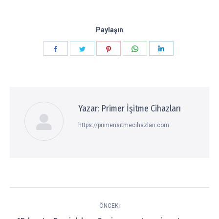
Paylaşın
Paylaşın
Paylaşın
Paylaşın
Paylaşın
Paylaşın
Facebook
Twitter
Pinterest
WhatsApp
LinkedIn
Yazar:
Primer İşitme Cihazları
https://primerisitmecihazlari.com
Post
ÖNCEKI
navigation