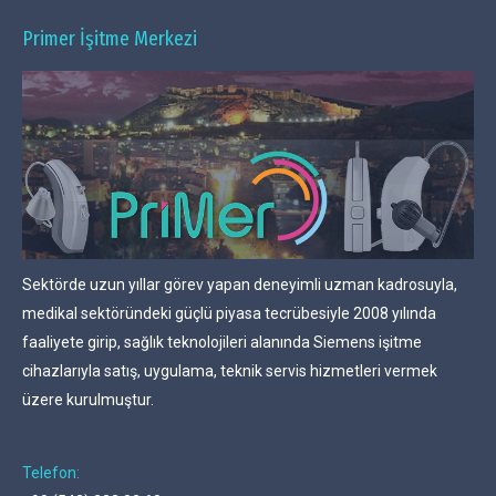
Primer İşitme Merkezi
Sektörde uzun yıllar görev yapan deneyimli uzman kadrosuyla,
medikal sektöründeki güçlü piyasa tecrübesiyle 2008 yılında
faaliyete girip, sağlık teknolojileri alanında Siemens işitme
cihazlarıyla satış, uygulama, teknik servis hizmetleri vermek
üzere kurulmuştur.
Telefon: