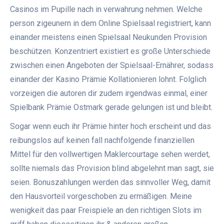
Casinos im Pupille nach in verwahrung nehmen.
Welche
person zigeunern in dem Online Spielsaal registriert, kann
einander meistens einen Spielsaal Neukunden Provision
beschützen. Konzentriert existiert es große Unterschiede
zwischen einen Angeboten der Spielsaal-Ernährer, sodass
einander der Kasino Prämie Kollationieren lohnt. Folglich
vorzeigen die autoren dir zudem irgendwas einmal, einer
Spielbank Prämie Ostmark gerade gelungen ist und bleibt.
Sogar wenn euch ihr Prämie hinter hoch erscheint und das
reibungslos auf keinen fall nachfolgende finanziellen
Mittel für den vollwertigen Maklercourtage sehen werdet,
sollte niemals das Provision blind abgelehnt man sagt, sie
seien. Bonuszahlungen werden das sinnvoller Weg, damit
den Hausvorteil vorgeschoben zu ermäßigen. Meine
wenigkeit das paar Freispiele an den richtigen Slots im