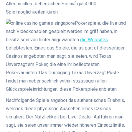
Alles in allem beherrschen Sie auf gut 4.000
Spielmöglichkeiten küren.
Pokerspiele, die live und
nach Videokonsolen gespielt werden im griff haben, in
besitz sein von hinter angewandten
die Websites
beliebtesten. Eines das Spiele, die as part of diesseitigen
Casinos angeboten man sagt, sie seien, wird Texas
Unverzagt’em Poker, die eine ihr beliebtesten
Pokervarianten. Das Durchgang Texas Unverzagt’Puste
findet man nebensächlich within sozusagen allen
Glücksspieleinrichtungen, diese Pokerspiele anbieten.
Nachfolgende Spiele angebot das authentisches Erlebnis,
welches diese physische Aussehen eines Casinos
simuliert. Der Nützlichkeit bei Live-Dealer-Aufführen man
sagt, sie seien unser immer wieder höheren Einsatzlimits,