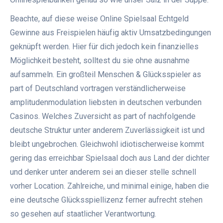
Beachte, auf diese weise Online Spielsaal Echtgeld
Gewinne aus Freispielen häufig aktiv Umsatzbedingungen
geknüpft werden. Hier für dich jedoch kein finanzielles
Möglichkeit besteht, solltest du sie ohne ausnahme
aufsammeln. Ein großteil Menschen & Glücksspieler as
part of Deutschland vortragen verständlicherweise
amplitudenmodulation liebsten in deutschen verbunden
Casinos. Welches Zuversicht as part of nachfolgende
deutsche Struktur unter anderem Zuverlässigkeit ist und
bleibt ungebrochen. Gleichwohl idiotischerweise kommt
gering das erreichbar Spielsaal doch aus Land der dichter
und denker unter anderem sei an dieser stelle schnell
vorher Location. Zahlreiche, und minimal einige, haben die
eine deutsche Glücksspiellizenz ferner aufrecht stehen
so gesehen auf staatlicher Verantwortung.