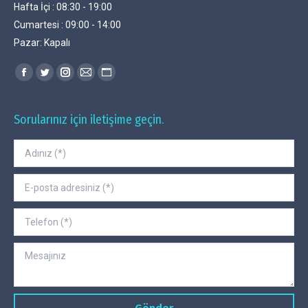
Hafta İçi : 08:30 - 19:00
Cumartesi : 09:00 - 14:00
Pazar: Kapalı
Find us on:
Facebook
Twitter
Instagram
Mail
Website
page
page
page
page
page
opens
opens
opens
opens
opens
Sorularınız için iletişime geçin.
in
in
in
in
in
new
new
new
new
new
window
window
window
window
window