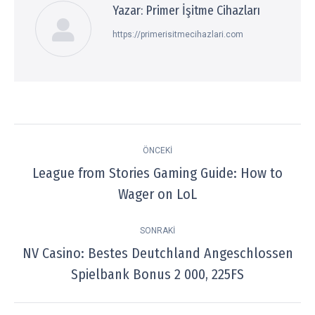
Yazar:
Primer İşitme Cihazları
https://primerisitmecihazlari.com
Post
ÖNCEKI
navigation
League from Stories Gaming Guide: How to
Previous
Wager on LoL
post:
SONRAKI
NV Casino: Bestes Deutchland Angeschlossen
Next
Spielbank Bonus 2 000, 225FS
post: