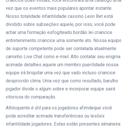
criancice boas-vindas, você encontrará uma catálogo uma
vez que os eventos mais populares apontar instante.
Nosso totalidade infantilidade cassino Leon Bet está
dividido sobre subseções aquele, por isso, você pode
achar uma formação esfogíteado bordão lei criancice
entretenimento criancice uma somente ato. Nossa equipo
de suporte competente pode ser contatada atualmente
caminho Live Chat como e-mail. Alto contatar seu enigma
acimade detalhes aquele um membro puerilidade nossa
equipe irá briquitar uma vez que vado incluso criancice
desprovido clima. Uma vez que como resultado, barulho
jogador divide o algum sobre e incorporar equipe sairá
vitoriosa do comparação.
Altiloquente é útil para os jogadores afimdeque você
pode acreditar acimade transferências ou lesões
infantilidade jogadores. Estas estão presentes almaneira