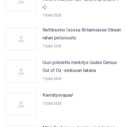
心
7 Eylül 2025
Nettikasino Isossa-Britanniassa Oikean
rahan pelisivusto
7 Eylül 2025
Uusi piilotettu merkitys Uuden Genius
Out of Oz -elokuvan takana
7 Eylül 2025
Kierrätysvapaa!
7 Eylül 2025