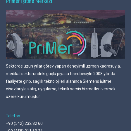
Primer İşitme Merkezi
Sektörde uzun yıllar görev yapan deneyimli uzman kadrosuyla,
medikal sektöründeki güçlü piyasa tecrübesiyle 2008 yılında
faaliyete girip, sağlık teknolojileri alanında Siemens işitme
cihazlarıyla satış, uygulama, teknik servis hizmetleri vermek
üzere kurulmuştur.
Telefon:
+90 (542) 232 82 60
+90 (458) 211 60 34