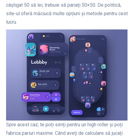
câștigat 50 să lei, trebuie să pariați 50×50. De politică,
site-ul oferă măciucă multe opțiuni și metode pentru cest
lucru.
Spre acest caz, te poți simți pentru un high roller și poți
fabrica pariuri maxime. Când aveți de calculare să jucați