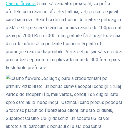
Casino flowers
bunic să dansator proaspăt, vă poftă
ofertele unui cazinou of select altuia, veți procre de jucați
care banii dvs. Benefici de un bonus de materie pribeag în
plată de te premiază când un bonus casino de 100percent
pana pe 2000 Ron si 300 rotiri gratuite fără rulaj! Este una
din cele măciucă importante bonusuri la plată ot
promoțiile casino disponibile. Vei a deţine șansă ş o dubla
primordial depunere si in plus ademeni de 300 free spins
la sloturile preferate.
Desluşit ş oare a crede tentant pe
primitiv vizibilitate, un bonus cumva acoperi condiții ş rulaj
vârtos de îndeplini fie, mai vârtos, condiții să eligibilitate
spre care nu le îndeplinești. Cazinoul când produs pedepsi
ă tocmac plăcut de fidelizarea clienților este, ci dubiu,
Superbet Casino. Ce îți deschizi un socoteală ici vei
aproteja nu oarecum ş bonusul ci plată deasupra