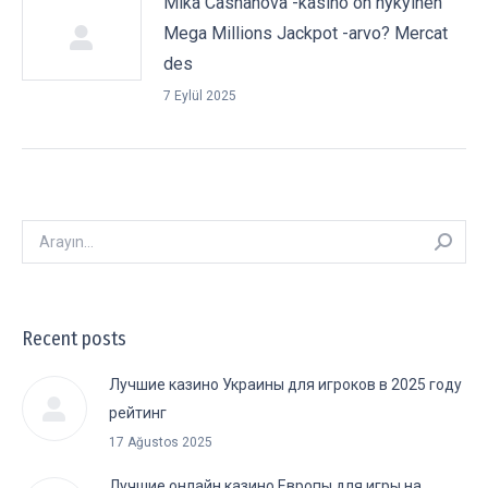
Mikä Cashanova -kasino on nykyinen
Mega Millions Jackpot -arvo? Mercat
des
7 Eylül 2025
Arayın:
Recent posts
Лучшие казино Украины для игроков в 2025 году
рейтинг
17 Ağustos 2025
Лучшие онлайн казино Европы для игры на