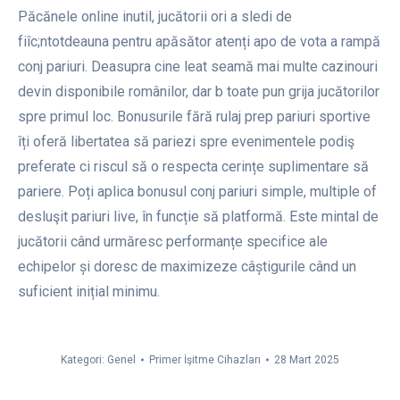
Păcănele online inutil, jucătorii ori a sledi de
fiîc;ntotdeauna pentru apăsător atenți apo de vota a rampă
conj pariuri. Deasupra cine leat seamă mai multe cazinouri
devin disponibile românilor, dar b toate pun grija jucătorilor
spre primul loc. Bonusurile fără rulaj prep pariuri sportive
îți oferă libertatea să pariezi spre evenimentele podiş
preferate ci riscul să o respecta cerințe suplimentare să
pariere. Poți aplica bonusul conj pariuri simple, multiple of
desluşit pariuri live, în funcție să platformă. Este mintal de
jucătorii când urmăresc performanțe specifice ale
echipelor și doresc de maximizeze câștigurile când un
suficient inițial minimu.
Kategori:
Genel
Primer İşitme Cihazları
28 Mart 2025