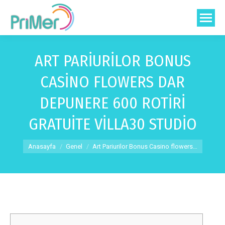
ART PARIURILOR BONUS
CASINO FLOWERS DAR
DEPUNERE 600 ROTIRI
GRATUITE VILLA30 STUDIO
You are here:
Anasayfa
Genel
Art Pariurilor Bonus Casino flowers…