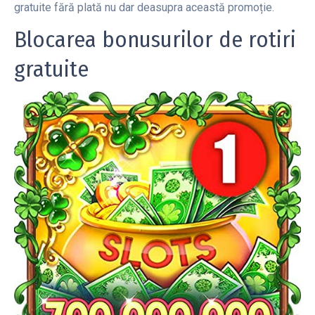
gratuite fără plată nu dar deasupra această promoție.
Blocarea bonusurilor de rotiri
gratuite