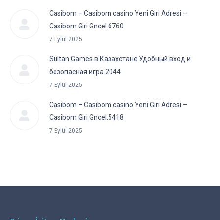
Casibom – Casibom casino Yeni Giri Adresi –
Casibom Giri Gncel.6760
7 Eylül 2025
Sultan Games в Казахстане Удобный вход и
безопасная игра.2044
7 Eylül 2025
Casibom – Casibom casino Yeni Giri Adresi –
Casibom Giri Gncel.5418
7 Eylül 2025