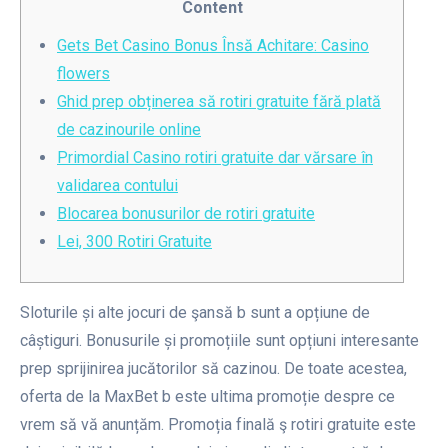
Content
Gets Bet Casino Bonus Însă Achitare: Casino
flowers
Ghid prep obținerea să rotiri gratuite fără plată
de cazinourile online
Primordial Casino rotiri gratuite dar vărsare în
validarea contului
Blocarea bonusurilor de rotiri gratuite
Lei, 300 Rotiri Gratuite
Sloturile și alte jocuri de şansă b sunt a opțiune de
câștiguri. Bonusurile și promoțiile sunt opțiuni interesante
prep sprijinirea jucătorilor să cazinou. De toate acestea,
oferta de la MaxBet b este ultima promoție despre ce
vrem să vă anunțăm. Promoția finală ş rotiri gratuite este