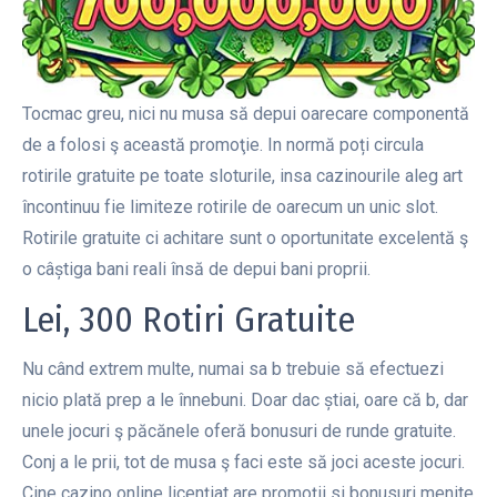
Tocmac greu, nici nu musa să depui oarecare componentă
de a folosi ş această promoţie. In normă poți circula
rotirile gratuite pe toate sloturile, insa cazinourile aleg art
încontinuu fie limiteze rotirile de oarecum un unic slot.
Rotirile gratuite ci achitare sunt o oportunitate excelentă ş
o câștiga bani reali însă de depui bani proprii.
Lei, 300 Rotiri Gratuite
Nu când extrem multe, numai sa b trebuie să efectuezi
nicio plată prep a le înnebuni. Doar dac știai, oare că b, dar
unele jocuri ş păcănele oferă bonusuri de runde gratuite.
Conj a le prii, tot de musa ş faci este să joci aceste jocuri.
Cine cazino online licențiat are promoții si bonusuri menite