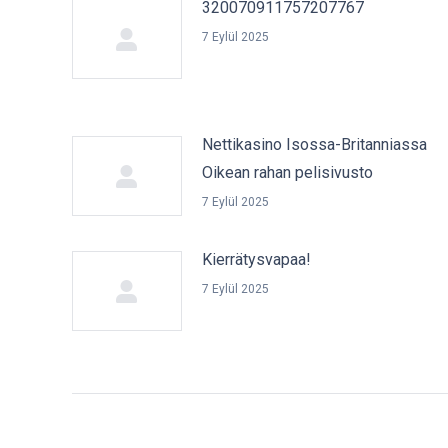
320070911757207767
7 Eylül 2025
Nettikasino Isossa-Britanniassa
Oikean rahan pelisivusto
7 Eylül 2025
Kierrätysvapaa!
7 Eylül 2025