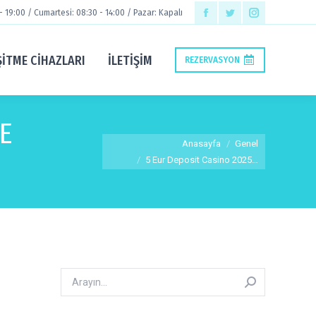
 - 19:00 / Cumartesi: 08:30 - 14:00 / Pazar: Kapalı
Facebook
Twitter
Instagram
page
page
page
ŞİTME CİHAZLARI
İLETIŞIM
REZERVASYON
opens
opens
opens
in
in
in
new
new
new
E
window
window
window
You are here:
Anasayfa
Genel
5 Eur Deposit Casino 2025…
Arayın: