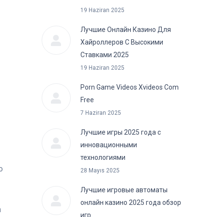
19 Haziran 2025
Лучшие Онлайн Казино Для
Хайроллеров С Высокими
Ставками 2025
19 Haziran 2025
Porn Game Videos Xvideos Com
Free
7 Haziran 2025
Лучшие игры 2025 года с
инновационными
технологиями
28 Mayıs 2025
Лучшие игровые автоматы
онлайн казино 2025 года обзор
n
игр