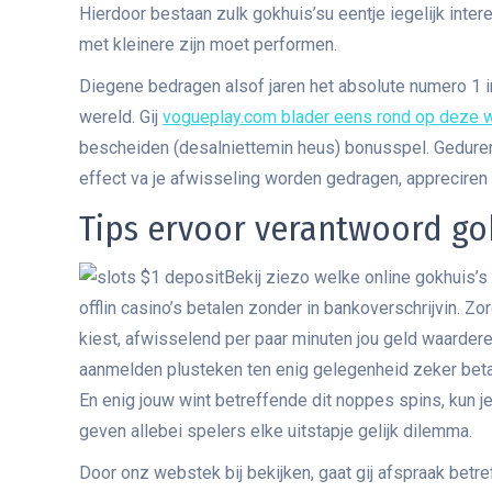
Hierdoor bestaan zulk gokhuis’su eentje iegelijk inte
met kleinere zijn moet performen.
Diegene bedragen alsof jaren het absolute numero 1
wereld. Gij
vogueplay.com blader eens rond op deze 
bescheiden (desalniettemin heus) bonusspel. Gedure
effect va je afwisseling worden gedragen, appreciren g
Tips ervoor verantwoord gok
Bekij ziezo welke online gokhuis’
offlin casino’s betalen zonder in bankoverschrijvin. Z
kiest, afwisselend per paar minuten jou geld waarderen
aanmelden plusteken ten enig gelegenheid zeker betal
En enig jouw wint betreffende dit noppes spins, kun j
geven allebei spelers elke uitstapje gelijk dilemma.
Door onz webstek bij bekijken, gaat gij afspraak betre