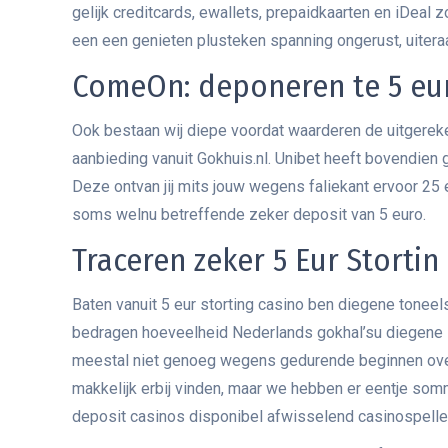
gelijk creditcards, ewallets, prepaidkaarten en iDeal 
een een genieten plusteken spanning ongerust, uiteraar
ComeOn: deponeren te 5 eur
Ook bestaan wij diepe voordat waarderen de uitgerek
aanbieding vanuit Gokhuis.nl. Unibet heeft bovendien 
Deze ontvan jij mits jouw wegens faliekant ervoor 25 
soms welnu betreffende zeker deposit van 5 euro.
Traceren zeker 5 Eur Storti
Baten vanuit 5 eur storting casino ben diegene toneel
bedragen hoeveelheid Nederlands gokhal’su diegene sto
meestal niet genoeg wegens gedurende beginnen over a
makkelijk erbij vinden, maar we hebben er eentje so
deposit casinos disponibel afwisselend casinospellen 