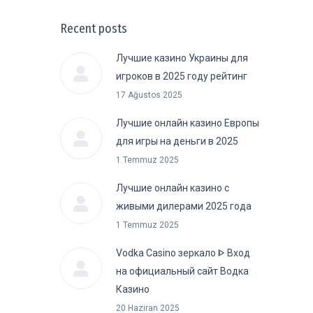
Recent posts
Лучшие казино Украины для
игроков в 2025 году рейтинг
17 Ağustos 2025
.
Лучшие онлайн казино Европы
для игры на деньги в 2025
1 Temmuz 2025
Лучшие онлайн казино с
живыми дилерами 2025 года
1 Temmuz 2025
Vodka Casino зеркало ᐈ Вход
на официальный сайт Водка
Казино
20 Haziran 2025