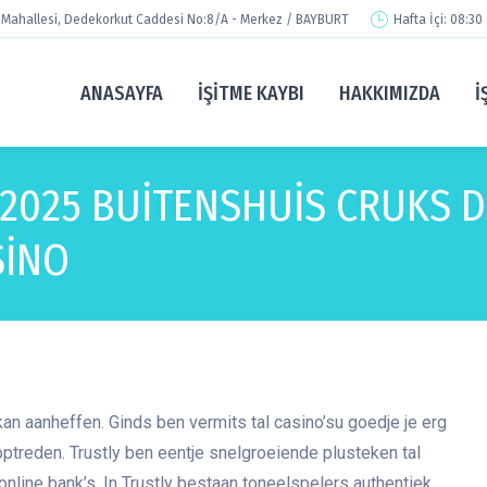
Mahallesi, Dedekorkut Caddesi No:8/A - Merkez / BAYBURT
Hafta İçi: 08:30
ANASAYFA
İŞITME KAYBI
HAKKIMIZDA
İ
 2025 BUITENSHUIS CRUKS D
SINO
kan aanheffen. Ginds ben vermits tal casino’su goedje je erg
optreden. Trustly ben eentje snelgroeiende plusteken tal
line bank’s. In Trustly bestaan toneelspelers authentiek