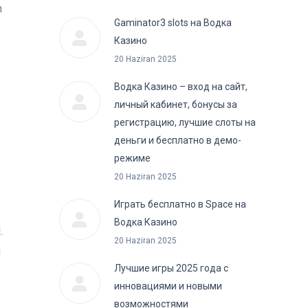
n
Gaminator3 slots на Водка
Казино
20 Haziran 2025
Водка Казино – вход на сайт,
личный кабинет, бонусы за
регистрацию, лучшие слоты на
деньги и бесплатно в демо-
режиме
20 Haziran 2025
Играть бесплатно в Space на
Водка Казино
.
20 Haziran 2025
g
Лучшие игры 2025 года с
инновациями и новыми
возможностями