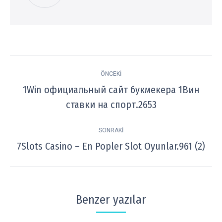
Post
ÖNCEKI
navigation
1Win официальный сайт букмекера 1Вин
Previous
ставки на спорт.2653
post:
SONRAKI
7Slots Casino – En Popler Slot Oyunlar.961 (2)
Next
post:
Benzer yazılar