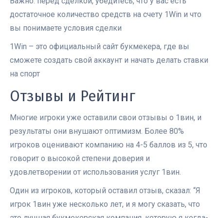
Важно: перед сделкой, убедитесь, что у вас есть
достаточное количество средств на счету 1Win и что
вы понимаете условия сделки
1Win – это официальный сайт букмекера, где вы
сможете создать свой аккаунт и начать делать ставки
на спорт
Отзывы и Рейтинг
Многие игроки уже оставили свои отзывы о 1вин, и
результаты они внушают оптимизм. Более 80%
игроков оценивают компанию на 4-5 баллов из 5, что
говорит о высокой степени доверия и
удовлетворении от использования услуг 1вин.
Один из игроков, который оставил отзыв, сказал: “Я
игрок 1вин уже несколько лет, и я могу сказать, что
это лучшая букмекерская компания, которую я когда-