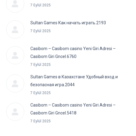
7 Eylül 2025
Sultan Games Как начать играть.2193
7 Eylül 2025
Casibom – Casibom casino Yeni Giri Adresi –
Casibom Giri Gncel.6760
7 Eylül 2025
Sultan Games в Казахстане Удобный вход и
безопасная игра.2044
7 Eylül 2025
Casibom – Casibom casino Yeni Giri Adresi –
Casibom Giri Gncel.5418
7 Eylül 2025