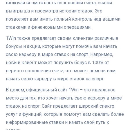
включая возможность пополнения счета, снятия
выигрыша и просмотра истории ставок. Это
позволяет вам иметь полный контроль над вашими
ставками и финансовыми операциями.
1Win также предлагает своим клиентам различные
бонусы и акции, которые могут помочь вам начать
свою карьеру в мире ставок на спорт. Например,
новый клиент может получить бонус в 100% от
первого пополнения счета, что может помочь вам
начать свою карьеру в мире ставок на спорт.
В целом, официальный сайт 1Win – это идеальное
место для тех, кто хочет начать свою карьеру в мире
ставок на спорт. Сайт предлагает широкий спектр
услуг и функций, которые помогут вам сделать более
информированные ставки и начать свой путь к