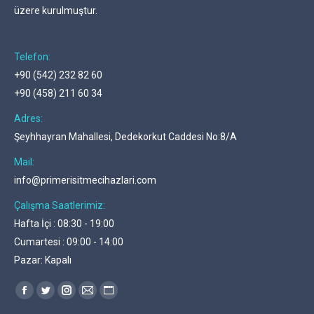
üzere kurulmuştur.
Telefon:
+90 (542) 232 82 60
+90 (458) 211 60 34
Adres:
Şeyhhayran Mahallesi, Dedekorkut Caddesi No:8/A
Mail:
info@primerisitmecihazlari.com
Çalışma Saatlerimiz:
Hafta İçi : 08:30 - 19:00
Cumartesi : 09:00 - 14:00
Pazar: Kapalı
Find us on:
Facebook
Twitter
Instagram
Mail
Website