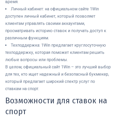
время.
Личный кабинет: на официальном сайте 1Win
доступен личный кабинет, который позволяет
клиентам управлять своими аккаунтами,
просматривать историю ставок и получать доступ к
различным функциям.
Техподдержка: 1Win предлагает круглосуточную
техподдержку, которая поможет клиентам решить
любые вопросы или проблемы.
В целом, официальный сайт 1Win – это лучший выбор
для тех, кто ищет надежный и безопасный букмекер,
который предлагает широкий спектр услуг по
ставкам на спорт.
Возможности для ставок на
спорт