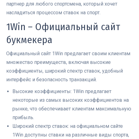
партнер для любого спортсмена, который хочет
насладиться процессом ставок на спорт.
1Win – Официальный сайт
букмекера
Официальный сайт 1Win предлагает своим клиентам
множество преимуществ, включая высокие
коэффициенты, широкий спектр ставок, удобный
интерфейс и безопасность транзакций.
Высокие коэффициенты: 1Win предлагает
некоторые из самых высоких коэффициентов на
рынке, что обеспечивает клиентам максимальную
прибыль.
Широкий спектр ставок: на официальном сайте
1Win доступны ставки на различные виды спорта,