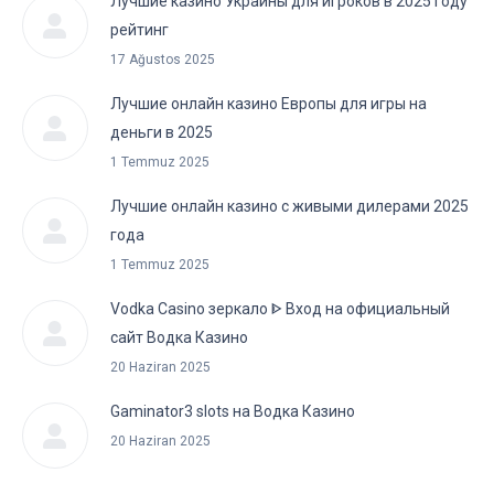
Лучшие казино Украины для игроков в 2025 году
рейтинг
17 Ağustos 2025
Лучшие онлайн казино Европы для игры на
деньги в 2025
1 Temmuz 2025
Лучшие онлайн казино с живыми дилерами 2025
года
1 Temmuz 2025
Vodka Casino зеркало ᐈ Вход на официальный
сайт Водка Казино
20 Haziran 2025
Gaminator3 slots на Водка Казино
20 Haziran 2025