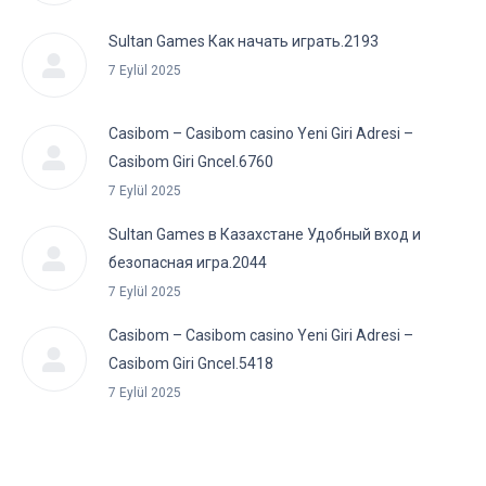
Sultan Games Как начать играть.2193
7 Eylül 2025
Casibom – Casibom casino Yeni Giri Adresi –
Casibom Giri Gncel.6760
7 Eylül 2025
Sultan Games в Казахстане Удобный вход и
безопасная игра.2044
7 Eylül 2025
Casibom – Casibom casino Yeni Giri Adresi –
Casibom Giri Gncel.5418
7 Eylül 2025