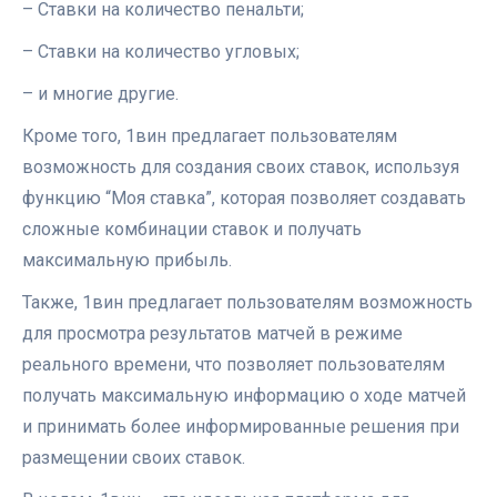
– Ставки на количество пенальти;
– Ставки на количество угловых;
– и многие другие.
Кроме того, 1вин предлагает пользователям
возможность для создания своих ставок, используя
функцию “Моя ставка”, которая позволяет создавать
сложные комбинации ставок и получать
максимальную прибыль.
Также, 1вин предлагает пользователям возможность
для просмотра результатов матчей в режиме
реального времени, что позволяет пользователям
получать максимальную информацию о ходе матчей
и принимать более информированные решения при
размещении своих ставок.