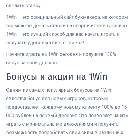
сделать ставку.
1Win – это официальный сайт букмекера, на котором
вы можете делать ставки на спорт и играть в казино.
1Win – это лучший способ для вас начать играть и
получать удовольствие от ставок!
Начните играть на 1Win сегодня и получите 130%
бонус на свой депозит!
Бонусы и акции на 1Win
Одним из самых популярных бонусов на 1Win
является бонус для новых игроков, который
предоставляет каждому новому клиенту 100% до 15
000 рублей на первый депозит. Это позволяет начать
играть с минимальными вложениями и получить
возможность попробовать свои силы в различных