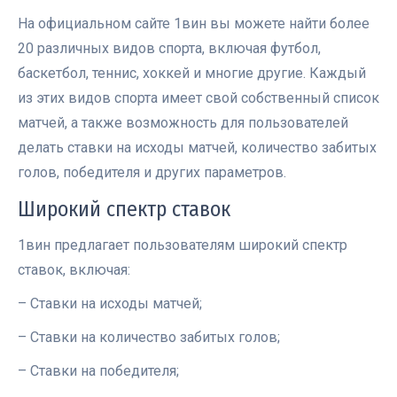
На официальном сайте 1вин вы можете найти более
20 различных видов спорта, включая футбол,
баскетбол, теннис, хоккей и многие другие. Каждый
из этих видов спорта имеет свой собственный список
матчей, а также возможность для пользователей
делать ставки на исходы матчей, количество забитых
голов, победителя и других параметров.
Широкий спектр ставок
1вин предлагает пользователям широкий спектр
ставок, включая:
– Ставки на исходы матчей;
– Ставки на количество забитых голов;
– Ставки на победителя;