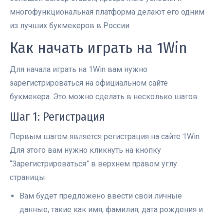
многофункциональная платформа делают его одним
из лучших букмекеров в России.
Как начать играть на 1Win
Для начала играть на 1Win вам нужно
зарегистрироваться на официальном сайте
букмекера. Это можно сделать в несколько шагов.
Шаг 1: Регистрация
Первым шагом является регистрация на сайте 1Win.
Для этого вам нужно кликнуть на кнопку
“Зарегистрироваться” в верхнем правом углу
страницы.
Вам будет предложено ввести свои личные
данные, такие как имя, фамилия, дата рождения и