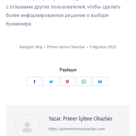
с отзывами других пользователей, чтобы сделать
более информированное решение о выборе
букмекера.
Kategori:
blog
Primer İşitme Cihazları
9 Ağustos 2025
Paylaşın
Paylaşın
Paylaşın
Paylaşın
Paylaşın
Paylaşın
Facebook
Twitter
Pinterest
WhatsApp
LinkedIn
Yazar:
Primer İşitme Cihazları
https://primerisitmecihazlari.com