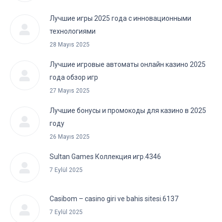
Лучшие игры 2025 года с инновационными
технологиями
28 Mayıs 2025
Лучшие игровые автоматы онлайн казино 2025
года обзор игр
27 Mayıs 2025
Лучшие бонусы и промокоды для казино в 2025
году
26 Mayıs 2025
Sultan Games Коллекция игр.4346
7 Eylül 2025
Casibom – casino giri ve bahis sitesi.6137
7 Eylül 2025