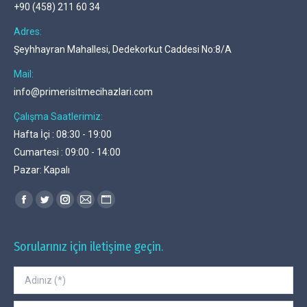
+90 (458) 211 60 34
Adres:
Şeyhhayran Mahallesi, Dedekorkut Caddesi No:8/A
Mail:
info@primerisitmecihazlari.com
Çalışma Saatlerimiz:
Hafta İçi : 08:30 - 19:00
Cumartesi : 09:00 - 14:00
Pazar: Kapalı
Find us on:
Facebook
Twitter
Instagram
Mail
Website
page
page
page
page
page
opens
opens
opens
opens
opens
Sorularınız için iletişime geçin.
in
in
in
in
in
new
new
new
new
new
window
window
window
window
window