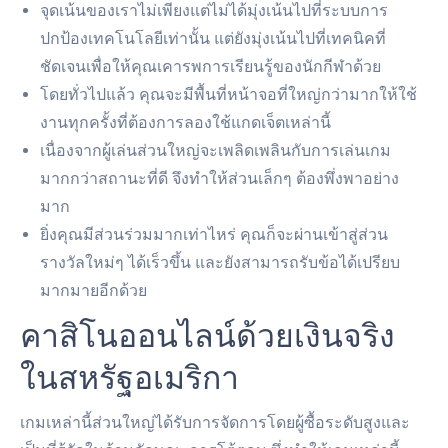
จุดเน้นของเราไม่เพียงแต่ไม่ได้มุ่งเน้นไปที่ระบบการ
ปกป้องเทคโนโลยีเท่านั้น แต่ยังมุ่งเน้นไปที่เทคนิคที่
ชัดเจนเพื่อให้คุณเคารพการเรียนรู้ของนักกีฬาด้วย
โดยทั่วไปแล้ว คุณจะมีพื้นที่หน้าจอที่ใหญ่กว่ามากให้ใช้
งานทุกครั้งที่ต้องการลองใช้แกดเจ็ตเหล่านี้
เนื่องจากผู้เล่นส่วนใหญ่จะเพลิดเพลินกับการเล่นเกม
มากกว่าสถานะที่ดี จึงทำให้ส่วนเล็กๆ ต้องพึ่งพาอย่าง
มาก
ยิ่งคุณมีส่วนร่วมมากเท่าไหร่ คุณก็จะผ่านเข้าสู่ส่วน
รางวัลใหม่ๆ ได้เร็วขึ้น และยังสามารถรับข้อได้เปรียบ
มากมายอีกด้วย
คาสิโนออนไลน์ด้วยเงินจริง
ในสหรัฐอเมริกา
เกมเหล่านี้ส่วนใหญ่ได้รับการจัดการโดยผู้ซื้อระดับสูงและ