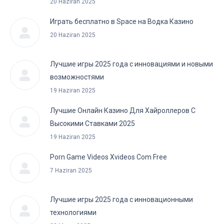
20 Haziran 2025
Играть бесплатно в Space на Водка Казино
20 Haziran 2025
Лучшие игры 2025 года с инновациями и новыми
возможностями
19 Haziran 2025
Лучшие Онлайн Казино Для Хайроллеров С
Высокими Ставками 2025
19 Haziran 2025
Porn Game Videos Xvideos Com Free
7 Haziran 2025
Лучшие игры 2025 года с инновационными
технологиями