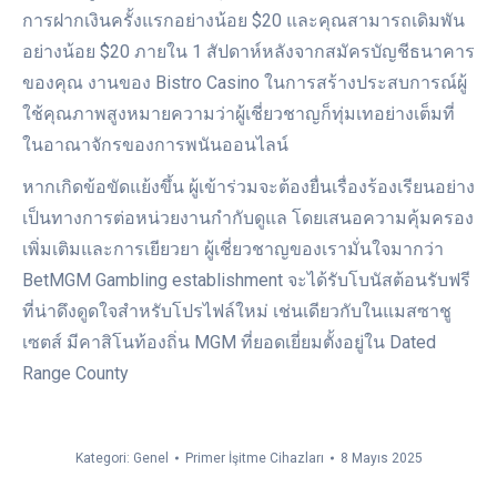
การฝากเงินครั้งแรกอย่างน้อย $20 และคุณสามารถเดิมพัน
อย่างน้อย $20 ภายใน 1 สัปดาห์หลังจากสมัครบัญชีธนาคาร
ของคุณ งานของ Bistro Casino ในการสร้างประสบการณ์ผู้
ใช้คุณภาพสูงหมายความว่าผู้เชี่ยวชาญก็ทุ่มเทอย่างเต็มที่
ในอาณาจักรของการพนันออนไลน์
หากเกิดข้อขัดแย้งขึ้น ผู้เข้าร่วมจะต้องยื่นเรื่องร้องเรียนอย่าง
เป็นทางการต่อหน่วยงานกำกับดูแล โดยเสนอความคุ้มครอง
เพิ่มเติมและการเยียวยา ผู้เชี่ยวชาญของเรามั่นใจมากว่า
BetMGM Gambling establishment จะได้รับโบนัสต้อนรับฟรี
ที่น่าดึงดูดใจสำหรับโปรไฟล์ใหม่ เช่นเดียวกับในแมสซาชู
เซตส์ มีคาสิโนท้องถิ่น MGM ที่ยอดเยี่ยมตั้งอยู่ใน Dated
Range County
Kategori:
Genel
Primer İşitme Cihazları
8 Mayıs 2025