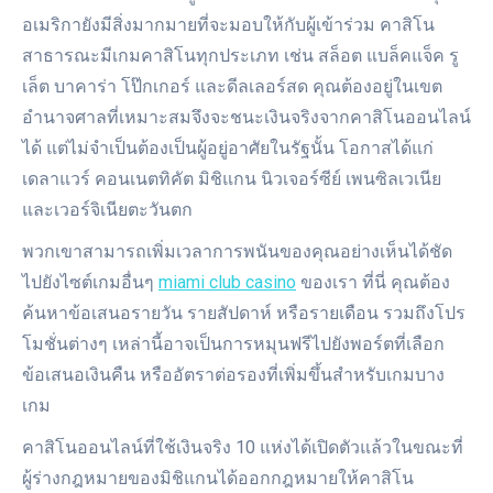
อเมริกายังมีสิ่งมากมายที่จะมอบให้กับผู้เข้าร่วม คาสิโน
สาธารณะมีเกมคาสิโนทุกประเภท เช่น สล็อต แบล็คแจ็ค รู
เล็ต บาคาร่า โป๊กเกอร์ และดีลเลอร์สด คุณต้องอยู่ในเขต
อำนาจศาลที่เหมาะสมจึงจะชนะเงินจริงจากคาสิโนออนไลน์
ได้ แต่ไม่จำเป็นต้องเป็นผู้อยู่อาศัยในรัฐนั้น โอกาสได้แก่
เดลาแวร์ คอนเนตทิคัต มิชิแกน นิวเจอร์ซีย์ เพนซิลเวเนีย
และเวอร์จิเนียตะวันตก
พวกเขาสามารถเพิ่มเวลาการพนันของคุณอย่างเห็นได้ชัด
ไปยังไซต์เกมอื่นๆ
miami club casino
ของเรา ที่นี่ คุณต้อง
ค้นหาข้อเสนอรายวัน รายสัปดาห์ หรือรายเดือน รวมถึงโปร
โมชั่นต่างๆ เหล่านี้อาจเป็นการหมุนฟรีไปยังพอร์ตที่เลือก
ข้อเสนอเงินคืน หรืออัตราต่อรองที่เพิ่มขึ้นสำหรับเกมบาง
เกม
คาสิโนออนไลน์ที่ใช้เงินจริง 10 แห่งได้เปิดตัวแล้วในขณะที่
ผู้ร่างกฎหมายของมิชิแกนได้ออกกฎหมายให้คาสิโน