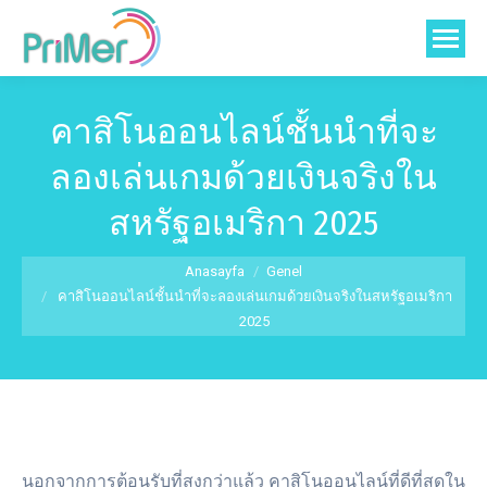
คาสิโนออนไลน์ชั้นนำที่จะ
ลองเล่นเกมด้วยเงินจริงใน
สหรัฐอเมริกา 2025
You are here:
Anasayfa
Genel
คาสิโนออนไลน์ชั้นนำที่จะลองเล่นเกมด้วยเงินจริงในสหรัฐอเมริกา
2025
นอกจากการต้อนรับที่สูงกว่าแล้ว คาสิโนออนไลน์ที่ดีที่สุดใน