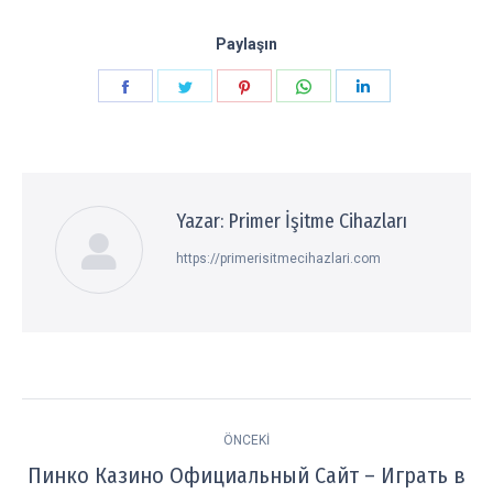
Paylaşın
Paylaşın
Paylaşın
Paylaşın
Paylaşın
Paylaşın
Facebook
Twitter
Pinterest
WhatsApp
LinkedIn
Yazar:
Primer İşitme Cihazları
https://primerisitmecihazlari.com
Post
ÖNCEKI
navigation
Пинко Казино Официальный Сайт – Играть в
Previous