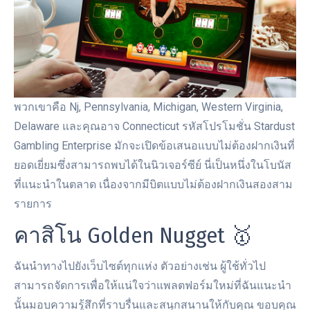
พวกเขาคือ Nj, Pennsylvania, Michigan, Western Virginia,
Delaware และคุณอาจ Connecticut รหัสโปรโมชั่น Stardust
Gambling Enterprise มักจะเปิดข้อเสนอแบบไม่ต้องฝากเงินที่
ยอดเยี่ยมซึ่งสามารถพบได้ในนิวเจอร์ซีย์ นี่เป็นหนึ่งในโบนัส
ที่แนะนำในตลาด เนื่องจากมีบิตแบบไม่ต้องฝากเงินสองสาม
รายการ
คาสิโน Golden Nugget 🥇
ฉันนำทางไปยังเว็บไซต์ทุกแห่ง ตัวอย่างเช่น ผู้ใช้ทั่วไป
สามารถจัดการเพื่อให้แน่ใจว่าแพลตฟอร์มใหม่ที่ฉันแนะนำ
นั้นมอบความรู้สึกที่ราบรื่นและสนุกสนานให้กับคุณ ขอบคุณ