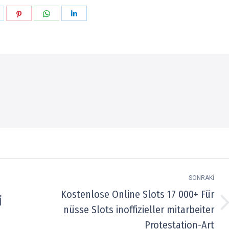
aylaşın
Paylaşın
Paylaşın
Paylaşın
k
witter
Pinterest
WhatsApp
LinkedIn
SONRAKI
Kostenlose Online Slots 17 000+ Für
أ
Next
nüsse Slots inoffizieller mitarbeiter
post:
Protestation-Art