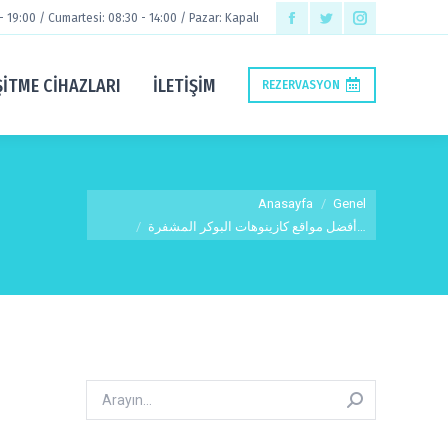
 - 19:00 / Cumartesi: 08:30 - 14:00 / Pazar: Kapalı
Facebook
Twitter
Instagram
page
page
page
ŞİTME CİHAZLARI
İLETIŞIM
REZERVASYON
opens
opens
opens
in
in
in
new
new
new
window
window
window
You are here:
Anasayfa
Genel
أفضل مواقع كازينوهات البوكر المشفرة…
Arayın: