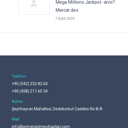
Mega Millions Jackpot -arvo?
Mercat des
7 Eylül 2025
Telefon:
+90 (542) 232 82 60
+90 (458) 211 60 34
Adres:
Şeyhhayran Mahallesi, Dedekorkut Caddesi No:8/A
Mail:
info@primerisitmecihazlari.com