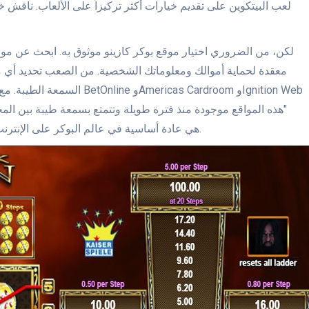
لعب البيتكوين على تقديم خيارات أكثر تركيزاً على الألعاب. ناقش خ
لكن، من الضروري اختيار موقع بوكر كازينو موثوق به. ابحث عن موا
معقدة لحماية أموالك ومعلوماتك الشخصية. من الصعب تحديد أي موق
السمعة الطيبة. مع ذلك، من بين
(KYC) هي عادة أساسية في عالم البوكر على الإنترنت، وهي ليست جديدة على مواقع بوكر كازينو بيتكوين.