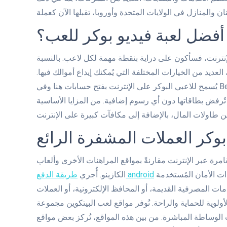
أفضل لعبة فيديو بوكر للعب؟
لإنترنت، فسأكون على دراية بنقطة مهمة لكل لاعب. بالنسبة
عديد من الخيارات المختلفة التي يُمكنك إيداع أموالك فيها.
يُسمح للاعبي البوكر على الإنترنت بفتح حسابات هنا وفي BetOnline، مما يُتيح لك الحصول على مكافأة إيداع واحدة أو مضاعفة
ا تُرفض بطاقاتها دون أي رسوم إضافية. من المزايا الأساسية
وكر العملات المشفرة الرائع
امرة عبر الإنترنت مقارنةً بمواقع المراهنات الأخرى وألعاب
عمليات تفتيش دقيقة لخيارات العمولات المُتاحة، مع التركيز على إجراءات الأمان المُستخدمة
طريقة الدفع android
الكازينو. أُجري
ت المصرفية القديمة، أو المحافظ الإلكترونية، أو العملات
أولوية للحماية والراحة. تُوفر مواقع لعب البيتكوين مجموعة
ب الوساطة المباشرة. من بين هذه المواقع، تُركز بعض مواقع