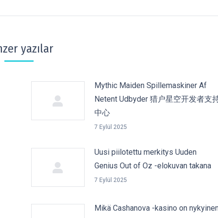
zer yazılar
Mythic Maiden Spillemaskiner Af
Netent Udbyder 猎户星空开发者支
中心
7 Eylül 2025
Uusi piilotettu merkitys Uuden
Genius Out of Oz -elokuvan takana
7 Eylül 2025
Mikä Cashanova -kasino on nykyine