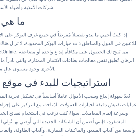
شركات الأغذية وأطباء الأسنان والمنازل في الولايات المتحدة وأوروبا، تقبلها الآن كعملة.
ما هي 
إذا كنتُ أحمي ما يبدو تفصيلاً مُفرطاً في جميع غرف البوكر على ا
لاعبين في الدول والمناطق ذات خيارات البوكر المحدودة، لا تزال هناك ال
الرهان. تُطبق نفس معالجات بطاقات الائتمان الممتازة، والتي نادراً م
الأخرى وجود مستوى عالٍ من طاولات المال، بالإضافة إلى مكافآت كبيرة على الإنترنت.
استراتيجيات للبدء في موقع ب
تُعدّ سهولة إيداع وسحب الأموال عاملاً أساسياً في تشكيل تجربة المق
وسرعة إتمام المعاملات. سواءً كنت ترغب في استخدام نصائح الخدما
المشفرة، فإنني أضمن أن الشبكات الجديدة التي أُوصي بها تُولي ال
واسعة من ألعاب الفيديو، والماكينات القمارية، وألعاب الطاولة، وألعا