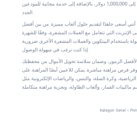
الفعالة. يحصل اللاعبون الجدد على مكافأة إيداع أولى بنسبة 100% تصل إلى 1,000,000 دولار، بالإضافة إلى خدمة مجانية للمودعين
الجدد.
 أنني أسعى جاهدًا لتقديم حلول ألعاب مميزة. من بين أفضل
 التي تتعامل مع العملات المشفرة، وفقًا للشهرة، CoinPoker وIgnition وACR وBlack Chip وBetOnline.
سهولة باستخدام البيتكوين والعملات المشفرة الأخرى ضرورية
إذا كنت ترغب في سهولة الوصول.
الرموز، وضمان سلاسة تحويل الأموال من محفظتك. BetWhale هي شركة
فر فرص مراهنة مباشرة. يمكن للاعبين أيضًا المراهنة على
ية، وكرة السلة، والتنس، والرياضات الإلكترونية مثل Stop-Struck وDota DOS. تتضمن المنصة قسمًا للمراهنات
Kategori:
Genel
Prim