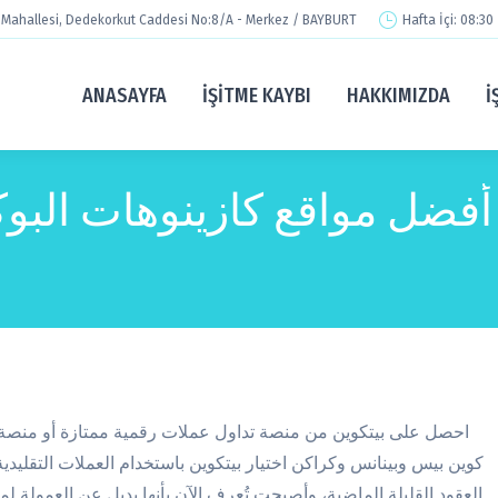
Mahallesi, Dedekorkut Caddesi No:8/A - Merkez / BAYBURT
Hafta İçi: 08:30
ANASAYFA
İŞITME KAYBI
HAKKIMIZDA
İ
أفضل مواقع كازينوهات البو
احصل على بيتكوين من منصة تداول عملات رقمية ممتازة أو منصة تب
كوين بيس وبينانس وكراكن اختيار بيتكوين باستخدام العملات التقليدية
العقود القليلة الماضية، وأصبحت تُعرف الآن بأنها بديل عن العمولة 