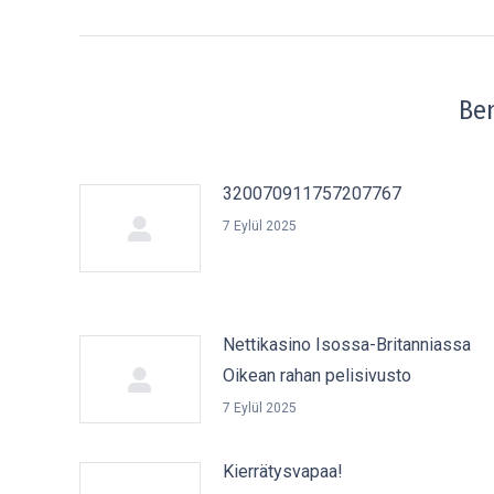
Ben
320070911757207767
7 Eylül 2025
Nettikasino Isossa-Britanniassa
Oikean rahan pelisivusto
7 Eylül 2025
Kierrätysvapaa!