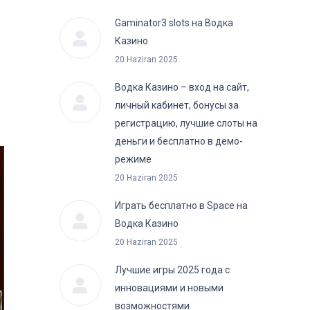
Gaminator3 slots на Водка
Казино
20 Haziran 2025
Водка Казино – вход на сайт,
личный кабинет, бонусы за
регистрацию, лучшие слоты на
деньги и бесплатно в демо-
режиме
20 Haziran 2025
Играть бесплатно в Space на
Водка Казино
20 Haziran 2025
Лучшие игры 2025 года с
инновациями и новыми
возможностями