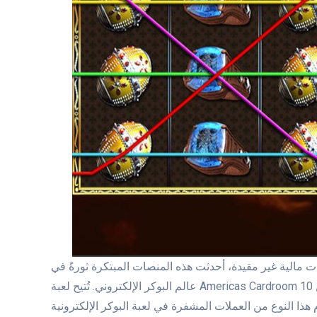
ات مالية غير مقيدة، أحدثت هذه المنصات المبتكرة ثورةً في
عالم البوكر الإلكتروني. تُتيح لعبة Americas Cardroom سحب بيتكوين من 10 دولارات إلى 25,100 دولار، ويمكن سحبها من 10
 باستخدام هذا النوع من العملات المشفرة في لعبة البوكر الإلكترونية