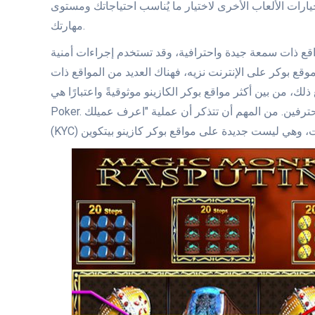
يارات الألعاب الأخرى لاختيار ما يُناسب احتياجاتك ومستوى
مهارتك.
قع ذات سمعة جيدة واحترافية، وقد تستخدم إجراءات أمنية
ع بوكر على الإنترنت نزيه، فهناك العديد من المواقع ذات
 أكثر مواقع بوكر الكازينو موثوقيةً واعتبارًا هي BetOnline وAmericas Cardroom وIgnition Web
Poker. هذه المواقع موجودة منذ فترة طويلة وتتمتع بسمعة طيبة بين المحترفين. من المهم أن تتذكر أن عملية "اعرف عميلك"