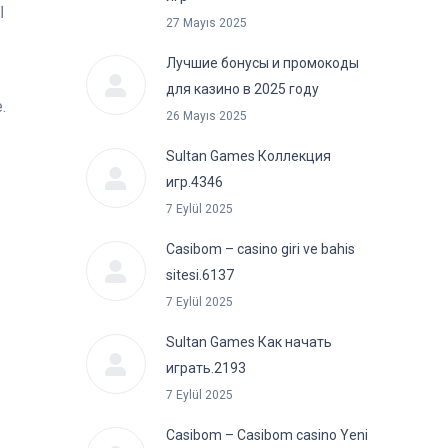
27 Mayıs 2025
Лучшие бонусы и промокоды
ع
для казино в 2025 году
26 Mayıs 2025
Sultan Games Коллекция
игр.4346
7 Eylül 2025
Casibom – casino giri ve bahis
sitesi.6137
7 Eylül 2025
Sultan Games Как начать
играть.2193
7 Eylül 2025
Casibom – Casibom casino Yeni